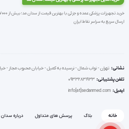
می‌شوند.
ارسال سریع به سراسر نقاط ایران
نشانی:
تهران - نواب شمال - نرسیده به کمیل - خیابان محبوب مجاز - خیاب
تلفن پشتیبانی:
09332831933
ایمیل:
info[at]sedanmed.com
خانه
بلاگ
پرسش های متداول
درباره سدان 