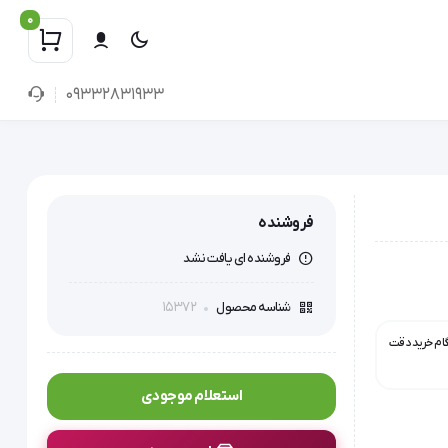
0
09332831933
فروشنده
فروشنده ای یافت نشد
15372
شناسه محصول
گام خرید دقت
استعلام موجودی