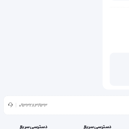
سیب به
09332831933
حافظت
دسترسی سریع
دسترسی سریع