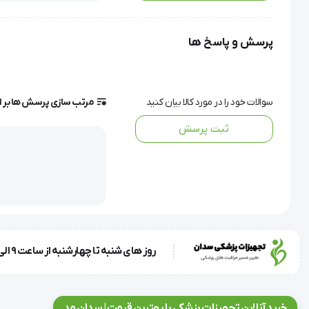
استفاده از لنز لوپ عاجدار در اعمالی مانند جراحی شبکیه، قرنی
پرسش و پاسخ ها
بافت می‌شود.
طراحی ارگونومیک این ابزار، همراه با سطح عاج‌دار حلقه فلزی، باع
سوالات خود را در مورد کالا بیان کنید
مرتب سازی پرسش ها بر 
ثبت پرسش
این ویژگی، این محصول را به انتخابی ایده‌آل برای جراحانی تبدیل 
ویژگی و مشخصات فنی
طراحی: حلقه‌ای با سطح عاج‌دار
جنس: استیل ضدزنگ پزشکی
کاربرد: مناسب برای جراحی‌های دقیق چشمی
روز های شنبه تا چهارشنبه از ساعت 9 الی 17 و روز پنجشنبه ساعت 9 الی 13
دسته: سبک، خوش‌دست و قابل استریل
با انتخاب و خرید لنز لوپ عاجدار با کیفیت بالا، می‌توانید اط
خرید آنلاین تجهیزات پزشکی با بهترین قیمت | سدان مد