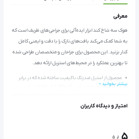
معرفی
هوک سه شاخ کند ابزار ایده‌آلی برای جراحی‌های ظریف است که
به شما کمک می‌کند بافت‌های نازک را با دقت و ایمنی کامل
کنار بزنید. این محصول برای جراحان و متخصصان طراحی شده
تا بهترین عملکرد را در محیط‌های استریل ارائه دهد.
محصول از استیل ضدزنگ باکیفیت ساخته شده که در برابر
بیشتر بخوانید
خوردگی مقاوم بوده و برای سال‌ها قابل استفاده است.
قابلیت استریل شدن در اتوکلاو را دارد، بنابراین می‌توانید آن را
به راحتی ضدعفونی کرده و برای جراحی‌های مکرر استفاده
امتیاز و دیدگاه کاربران
کنید.
طراحی ارگونومیک و طول استاندارد ۱۶ سانتی‌متری، کنترل و
دقت بیشتری در حین عمل به شما می‌دهد.
5
از 5
با گارانتی دو ساله و تضمین اصالت عرضه می‌شود تا با خیال