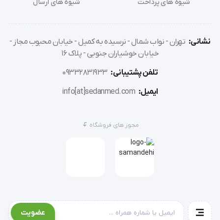
شیوه های پرداخت
شیوه های ارسال
نشانی:
تهران - نواب شمال - نرسیده به کمیل - خیابان محبوب مجاز -
خیابان خوشیاران جنوبی - پلاک 16
تلفن پشتیبانی:
09332831933
ایمیل:
info[at]sedanmed.com
مجوز های فروشگاه
عضویت