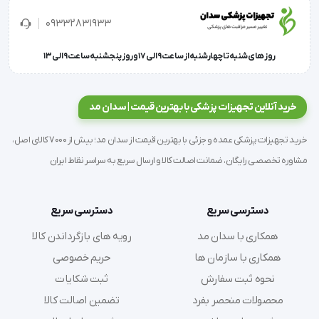
طول: 16 سانتی‌متر
09332831933
گارانتی: دو سال ضمانت + تضمین اصالت و سلامت فیزیکی
روز های شنبه تا چهارشنبه از ساعت 9 الی 17 و روز پنجشنبه ساعت 9 الی 13
خرید آنلاین تجهیزات پزشکی با بهترین قیمت | سدان مد
خرید تجهیزات پزشکی عمده و جزئی با بهترین قیمت از سدان مد؛ بیش از 7000 کالای اصل،
مشاوره تخصصی رایگان، ضمانت اصالت کالا و ارسال سریع به سراسر نقاط ایران
دسترسی سریع
دسترسی سریع
همکاری با سدان مد
رویه های بازگرداندن کالا
همکاری با سازمان ها
حریم خصوصی
نحوه ثبت سفارش
ثبت شکایات
محصولات منحصر بفرد
تضمین اصالت کالا