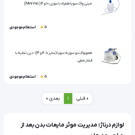
مینی واک سوپا همراه با سوزن ۱۰ و ۱۲ (Mini Vac)
5
استعلام موجودی
هموواک دو سوزنه سوپا (سایز ۱۰، ۱۲ و ۱۴) - درن تخلیه با
فشار منفی
5
استعلام موجودی
« قبلی
1
بعدی »
لوازم درناژ: مدیریت موثر مایعات بدن بعد از