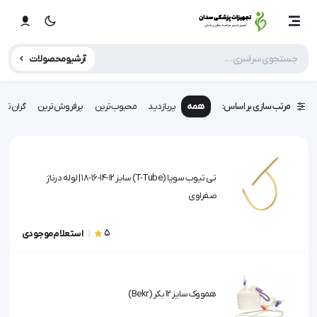
آرشیو محصولات
مرتب سازی بر اساس:
همه
پربازدید
محبوب‌ترین
پرفروش‌ترین
گران‌تری
تی تیوب سوپا (T-Tube) سایز 12-14-16-18 | لوله درناژ
صفراوی
5
استعلام موجودی
همووک سایز 12 بکر (Bekr)