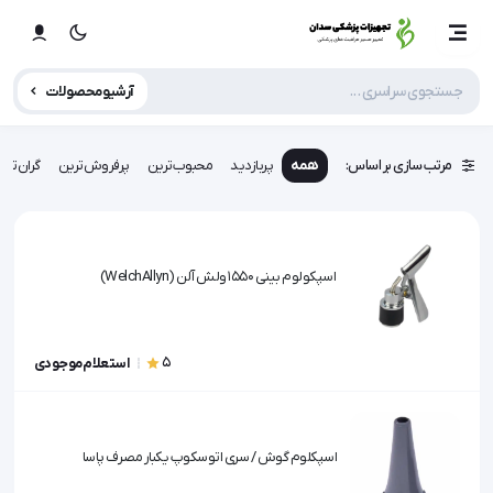
آرشیو محصولات
مرتب سازی بر اساس:
همه
پربازدید
محبوب‌ترین
پرفروش‌ترین
گران‌تری
اسپکولوم بینی 1550 ولش آلن (WelchAllyn)
5
استعلام موجودی
اسپکلوم گوش / سری اتوسکوپ یکبار مصرف پاسا