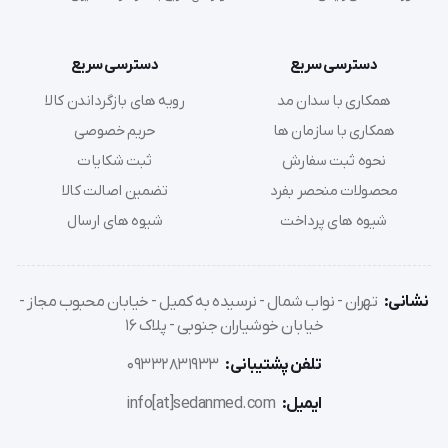
دسترسی سریع
دسترسی سریع
همکاری با سدان مد
رویه های بازگرداندن کالا
همکاری با سازمان ها
حریم خصوصی
نحوه ثبت سفارش
ثبت شکایات
محصولات منحصر بفرد
تضمین اصالت کالا
شیوه های پرداخت
شیوه های ارسال
نشانی:
تهران - نواب شمال - نرسیده به کمیل - خیابان محبوب مجاز -
خیابان خوشیاران جنوبی - پلاک 16
تلفن پشتیبانی:
09332831933
ایمیل:
info[at]sedanmed.com