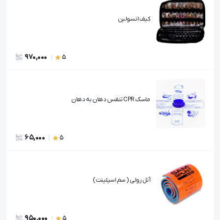
کیف انسولین
970,000
5
ماسک CPR تنفس دهان به دهان
65,000
5
آتل رولی ( سم اسپلینت )
950,000
5