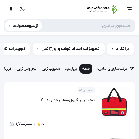
آرشیو محصولات
برانکارد
تجهیزات امداد نجات و اورژانس
تجهیزات ثابت
مرتب سازی بر اساس:
همه
پربازدید
محبوب‌ترین
پرفروش‌ترین
گران‌تری
محصول ویژه
کیف دارو و آمپول شفانور مدل SH80
1,700,000
5