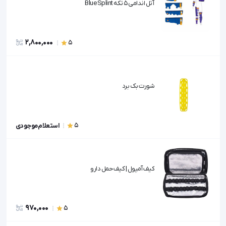
آتل اندامی 5 تکه Blue Splint
2,800,000
5
شورت بک برد
5
استعلام موجودی
کیف آمپول | کیف حمل دارو
970,000
5