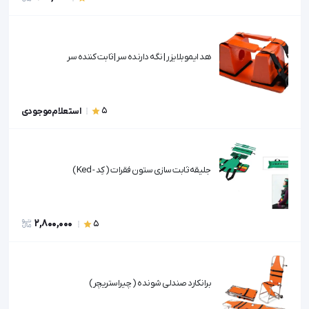
هد ایموبلایزر | نگه دارنده سر | ثابت کننده سر
5
استعلام موجودی
جلیقه ثابت سازی ستون فقرات ( کِد - Ked )
2,800,000
5
برانکارد صندلی شونده ( چیراستریچر )