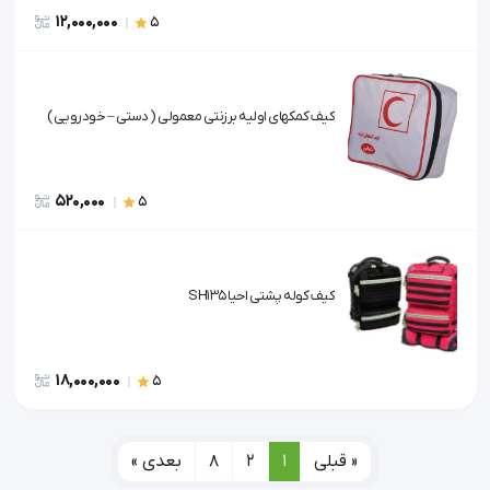
12,000,000
5
کیف کمکهای اولیه برزنتی معمولی ( دستی – خودرویی )
520,000
5
کیف کوله پشتی احیا SH135
18,000,000
5
« قبلی
1
2
8
بعدی »