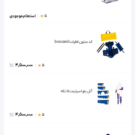
5
استعلام موجودی
کد ستون فقرات boscarol
4,500,000
5
آتل بلو اسپلینت ۵ تکه
4,500,000
5