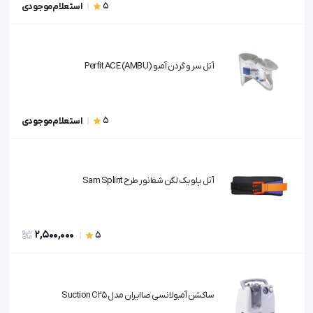
5
استعلام موجودی
آتل سر و گردن آمبو (Perfit ACE (AMBU
5
استعلام موجودی
آتل پلویک لگن شفانور طرح Sam Splint
2,500,000
5
ساکشن آمبولانسی صاایران مدل Suction C25