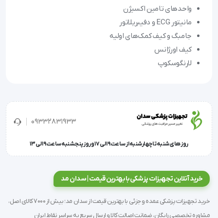
واحدهای تامین اکسیژن
مانیتور ECG و دفیبریلاتور
جامبگ و کیف کمک‌های اولیه
کیف اورژانس
لارنگوسکوپ
09332831933
روز های شنبه تا چهارشنبه از ساعت 9 الی 17 و روز پنجشنبه ساعت 9 الی 13
خرید آنلاین تجهیزات پزشکی با بهترین قیمت | سدان مد
خرید تجهیزات پزشکی عمده و جزئی با بهترین قیمت از سدان مد؛ بیش از 7000 کالای اصل،
مشاوره تخصصی رایگان، ضمانت اصالت کالا و ارسال سریع به سراسر نقاط ایران