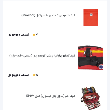
کیف انسولین 4 عددی مکس کول (Maxcool)
5
استعلام موجودی
کیف کمکهای اولیه برزنتی کوهنوردی ( دستی – کمر – ران )
5
استعلام موجودی
کیف احیا ( دارای جای کپسول ) مدل SH138