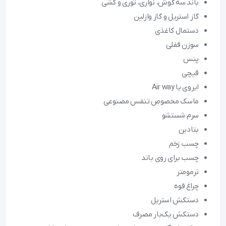
باند سه گوش، نواری، توری و کشی
گاز استریل و گاز وازلین
دستمال کاغذی
سوزن قفلی
پنس
قیچی
ایروی یا Air way
ماسک مخصوص تنفس مصنوعی
سرم شستشو
بتادین
چسب زخم
چسب برای روی باند
ترمومتر
چراغ قوه
دستکش استریل
دستکش یک‌بار مصرف