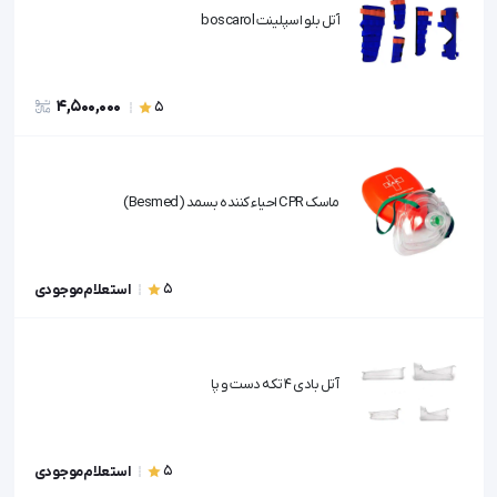
آتل بلو اسپلینت boscarol
4,500,000
5
ماسک CPR احیاء کننده بسمد (Besmed)
5
استعلام موجودی
آتل بادی 4 تکه دست و پا
5
استعلام موجودی