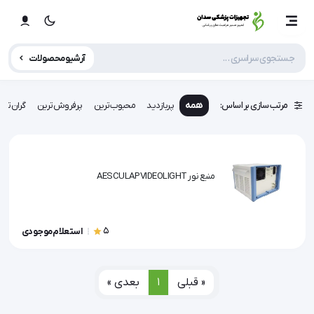
آرشیو محصولات
مرتب سازی بر اساس:
همه
پربازدید
محبوب‌ترین
پرفروش‌ترین
گران‌تری
منبع نور AESCULAP VIDEOLIGHT
5
استعلام موجودی
« قبلی
1
بعدی »