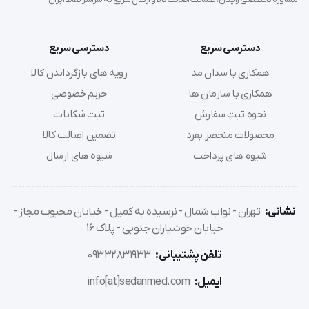
دسترسی سریع
دسترسی سریع
همکاری با سدان مد
رویه های بازگرداندن کالا
همکاری با سازمان ها
حریم خصوصی
نحوه ثبت سفارش
ثبت شکایات
محصولات منحصر بفرد
تضمین اصالت کالا
شیوه های پرداخت
شیوه های ارسال
نشانی:
تهران - نواب شمال - نرسیده به کمیل - خیابان محبوب مجاز -
خیابان خوشیاران جنوبی - پلاک 16
تلفن پشتیبانی:
09332831933
ایمیل:
info[at]sedanmed.com