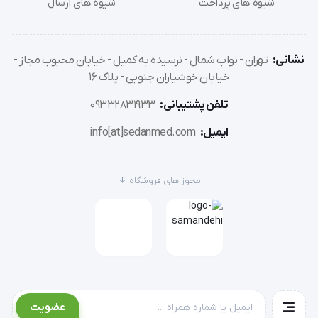
شیوه های پرداخت
شیوه های ارسال
نشانی:
تهران - نواب شمال - نرسیده به کمیل - خیابان محبوب مجاز -
خیابان خوشیاران جنوبی - پلاک 16
تلفن پشتیبانی:
09332831933
ایمیل:
info[at]sedanmed.com
مجوز های فروشگاه
عضویت