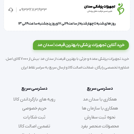
دارای دو سال گارانتی
09332831933
در سه سایز مختلف: ۲۰ میلی‌متر, ۲۴ میلی‌متر, ۳۱ میلی‌متر
روز های شنبه تا چهارشنبه از ساعت 9 الی 17 و روز پنجشنبه ساعت 9 الی 13
اگر به دنبال ابزاری دقیق و قابل‌اعتماد برای جراحی شالازیون
خرید آنلاین تجهیزات پزشکی با بهترین قیمت | سدان مد
هستید، پلاک شالازیون انتخابی ایده‌آل با ترکیبی از عملکرد
خرید تجهیزات پزشکی عمده و جزئی با بهترین قیمت از سدان مد؛ بیش از 7000 کالای اصل،
حرفه‌ای، طراحی استاندارد و کیفیت تضمین‌شده است.
مشاوره تخصصی رایگان، ضمانت اصالت کالا و ارسال سریع به سراسر نقاط ایران
دسترسی سریع
دسترسی سریع
همکاری با سدان مد
رویه های بازگرداندن کالا
همکاری با سازمان ها
حریم خصوصی
نحوه ثبت سفارش
ثبت شکایات
محصولات منحصر بفرد
تضمین اصالت کالا