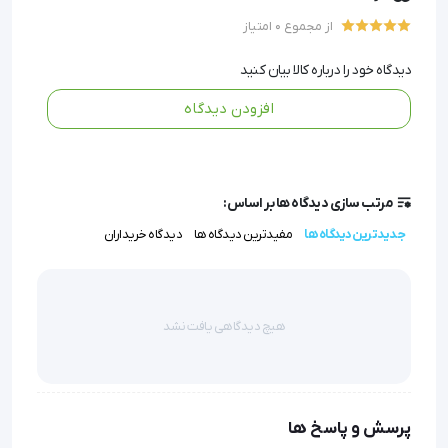
انعطاف در انتخاب سایز
: در سه اندازه مختلف موجود است تا
از مجموع 0 امتیاز
برای انواع پلک و اندازه‌های کیست، گزینه مناسب فراهم باشد.
دیدگاه خود را درباره کالا بیان کنید
دوام و قابلیت اطمینان
: با گارانتی دو ساله، ابزاری بادوام و
افزودن دیدگاه
مطمئن برای استفاده طولانی‌مدت در مطب‌ها و
کلینیک‌هاست.
مرتب سازی دیدگاه ها بر اساس:
پلاک شالازیون
جدیدترین دیدگاه ها
مفیدترین دیدگاه ها
دیدگاه خریداران
پلاک شالازیون یکی از ابزارهای پرکاربرد در جراحی‌های چشمی
است که نقش کلیدی در درمان کیست‌های پلکی دارد.
هیچ دیدگاهی یافت نشد
این وسیله که با نام‌های فورسپس شالازیون یا چالازیون پلک
فورسپس نیز شناخته می‌شود، با ایجاد فشار یکنواخت و ثابت
روی پلک، به پزشک چشم‌پزشک کمک می‌کند تا ناحیه‌ی مورد
پرسش و پاسخ ها