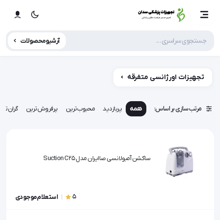
آرشیو محصولات
تجهیزات اورژانسی متفرقه
مرتب سازی بر اساس:
همه
پربازدید
محبوب‌ترین
پرفروش‌ترین
گران‌تری
ساکشن آمبولانسی صاایران مدل Suction C25
5
استعلام موجودی