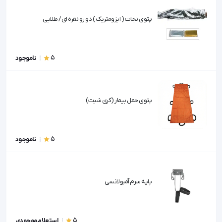
پتوی نجات ( ایزومتریک ) دو رو نقره ای / طلایی
5
ناموجود
پتوی حمل بیمار (کری شیت)
5
ناموجود
پایه سرم آمبولانسی
5
استعلام موجودی