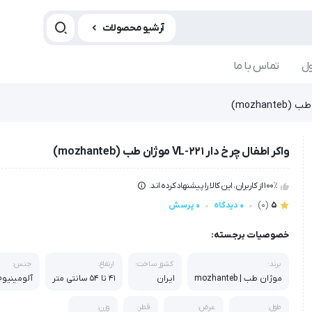
آرشیو محصولات
ل
تماس با ما
واکر اطفال چرخ دار VL-221 موژان طب (mozhanteb)
100٪ از کاربران، این کالا را پیشنهاد کرده اند.
5
(0)
0 دیدگاه
0 پرسش
خصوصیات برجسته:
برند:
کشور ساخت:
ارتفاع:
جنس:
موژان طب | mozhanteb
ایران
۴۱ تا ۵۴ سانتی متر
آلومينيوم
طول:
عرض:
قطر:
وزن: