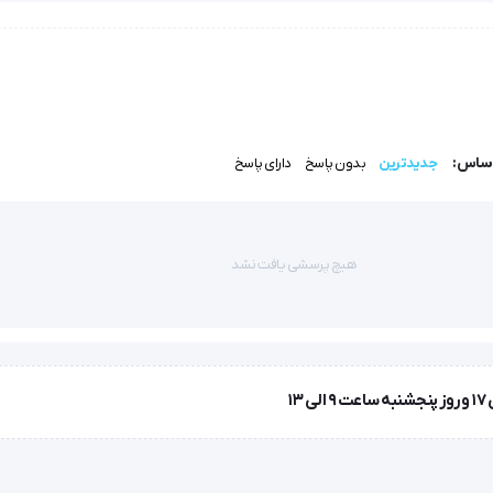
این امکان را می‌دهد تا به صورت تدریجی و ایمن مهارت راه رفتن را تمرین کن
ود، بلکه حس استقلال را نیز در او تقویت می‌کند.
ار VL-221 موژان طب (mozhanteb) از جنس آلومینیوم مقاوم ساخته شده و با داشتن چرخ‌هایی روان حرکت را برای ک
اساس:
جدیدترین
بدون پاسخ
دارای پاسخ
 دارای ضعف عضلانی بوده و می‌تواند جایگزین مناسبی برای عصا باشد.
هیچ پرسشی یافت نشد
طراحی ارگونومیک، سبک بودن، و قابلیت حمل آسان از دیگر مزایای آن است. 