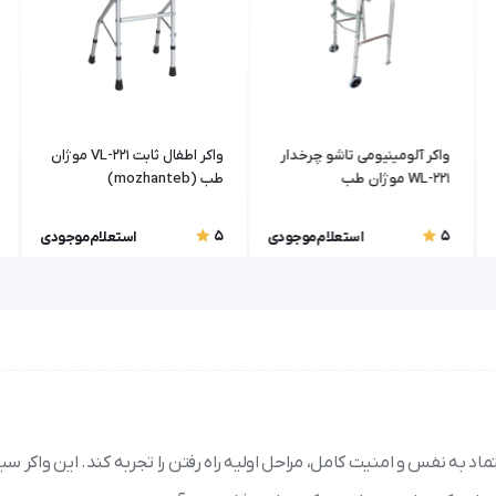
واکر آلومینیومی تاشو چرخدار
واکر اطفال ثابت VL-221 موژان
WL-221 موژان طب
طب (mozhanteb)
(mozhanteb)
5
5
استعلام موجودی
استعلام موجودی
شما می‌تواند با اعتماد به نفس و امنیت کامل، مراحل اولیه راه رفتن را تجربه کند. این واکر 