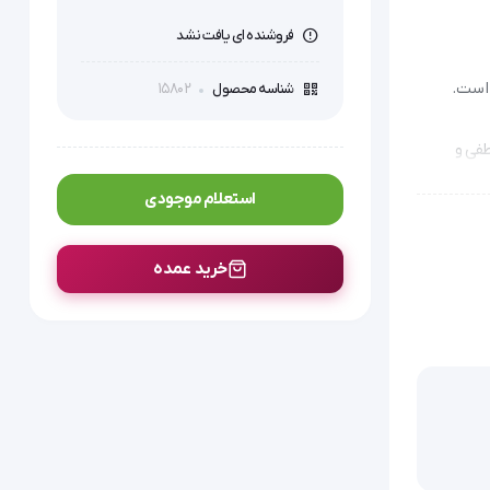
فروشنده ای یافت نشد
15802
شناسه محصول
طفی و
استعلام موجودی
خرید عمده
VL موژان طب