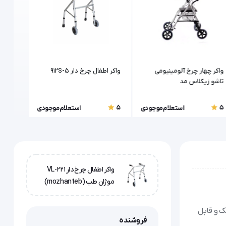
واکر چهار چرخ آلومینیومی
واکر اطفال چرخ دار 5-912S
واکر ت
تاشو زیکلاس مد
(Zyklusmed) مدل رولاتور
تنظیم ا
5
5
5
استعلام موجودی
استعلام موجودی
واکر اطفال چرخ دار VL-221
موژان طب (mozhanteb)
سبک و قابل
فروشنده