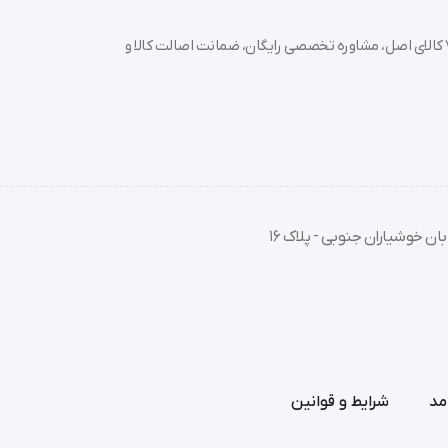
خرید تجهیزات پزشکی عمده و جزئی با بهترین قیمت از سدان مد؛ بیش از 7000 کالای اصل، مشاوره تخصصی رایگان، ضمانت اصالت کالا و
با توجه به تطبیق کامل این محصول با استانداردهای حرکتی کودکان، واکر اطفال چرخ دار VL-221 موژا
ان خوشیاران جنوبی - پلاک 16
و راحتی حرکت کودک خود هستند.
مد
شرایط و قوانین