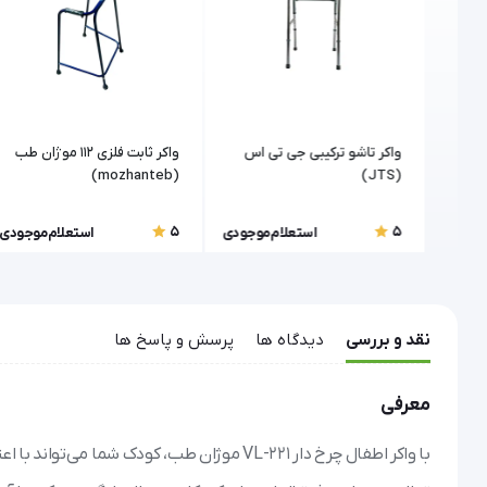
ر جی
واکر تاشو ترکیبی جی تی اس
واکر ثابت فلزی 112 موژان طب
(mozhanteb)
(JTS)
5
5
موجودی
استعلام موجودی
استعلام موجودی
نقد و بررسی
دیدگاه ها
پرسش و پاسخ ها
معرفی
با واکر اطفال چرخ دار VL-221 موژان طب، کودک 