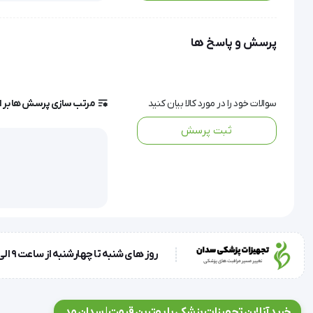
این واکر با طراحی هوشمندانه و قابلیت تنظیم ارتفاع، به کودکان 
عضلات پا و دست خود را تقویت نمایند.
پرسش و پاسخ ها
استفاده از این واکر نه‌تنها باعث افزایش ثبات حرکتی کودک می‌ش
واکر اطفال چرخ د
سوالات خود را در مورد کالا بیان کنید
مرتب سازی پرسش ها بر 
می‌کند.
ثبت پرسش
این محصول مناسب اطفال کم‌توان، کودکان پس از عمل جراحی یا
اعتماد در مسیر بازیابی و توانبخشی حرکتی است.
روز های شنبه تا چهارشنبه از ساعت 9 الی 17 و روز پنجشنبه ساعت 9 الی 13
ویژگی‌ و مشخصات فنی:
برند: موژان طب (mozhanteb)
خرید آنلاین تجهیزات پزشکی با بهترین قیمت | سدان مد
کشورساخت: ایران