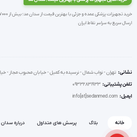
جنس بدنه: آلومینیومی مقاوم
وزن واکر: ۳ کیلوگرم
ارسال سریع به سراسر نقاط ایران
قابلیت تنظیم ارتفاع: از ۴۱ تا ۵۴ سانتی‌متر
قطر چرخ‌ها: ۵ اینچ
ابعاد کلی: طول ۶۲ سانتی‌متر، عرض ۵۲ سانتی‌متر
در مراحل رشد و بازتوانی حرکتی ایفا کند.
نشانی:
تهران - نواب شمال - نرسیده به کمیل - خیابان محبوب مجاز - خیاب
تلفن پشتیبانی:
09332831933
انتخابی مناسب برای خانواده‌هایی که به دنبال کیفیت، امنیت 
ایمیل:
info[at]sedanmed.com
خانه
بلاگ
پرسش های متداول
درباره سدان 