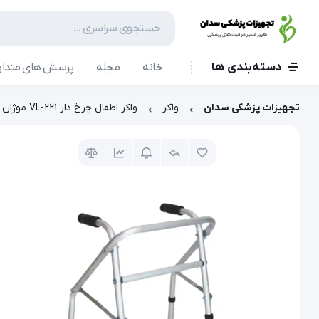
دسته‌بندی ها
خانه
مجله
پرسش های متداو
تجهیزات پزشکی سدان
واکر
واکر اطفال چرخ دار VL-221 موژان طب (mozhanteb)