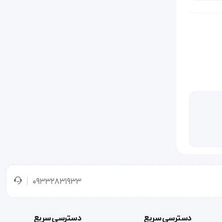
ند و
ودک آسان‌تر
درواقع، VL-221 MojanTeb Pediatric Rollator Walker یک همراه قابل
09332831933
دسترسی سریع
دسترسی سریع