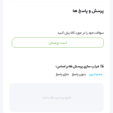
(mozhanteb)، گزینه‌ای مطمئن برای کودکان دارای
پرسش و پاسخ ها
محدودیت حرکتی است.
این وسیله با طراحی ارگونومیک، ساختار مقاوم و چهار
سوالات خود را در مورد کالا بیان کنید
چرخ روان، کمک شایانی به کودکان در مرحله‌ی توانبخشی و
ثبت پرسش
بازیابی حرکت می‌کند.
واکر چهارچرخ اطفال توان افزا VL222 موژان طب
مرتب سازی پرسش ها بر اساس:
(mozhanteb) برای کودکانی که به علت مشکلات
جدیدترین
بدون پاسخ
دارای پاسخ
مادرزادی، سانحه یا توصیه پزشک نیاز به تمرین راه رفتن
دارند، انتخابی بسیار مفید است.
هیچ پرسشی یافت نشد
این محصول به کاهش فشار از روی اندام‌های تحتانی و
جلوگیری از درد در ناحیه کمر، زانو و لگن کمک می‌کند و با