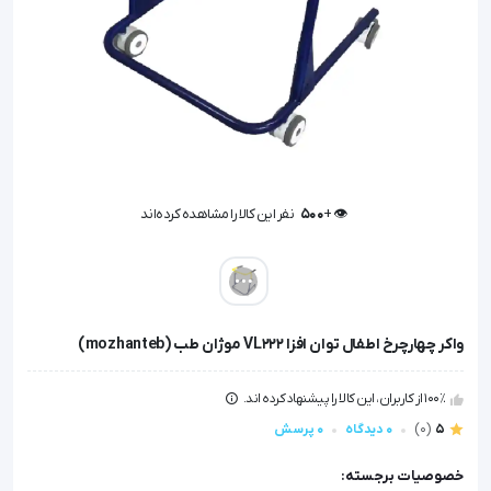
👁️ +
500
نفر این کالا را مشاهده کرده‌اند
👁️ +
500
نفر این کالا را مشاهده کرده‌اند
واکر چهارچرخ اطفال توان افزا VL222 موژان طب (mozhanteb)
100٪ از کاربران، این کالا را پیشنهاد کرده اند.
5
(0)
0 دیدگاه
0 پرسش
خصوصیات برجسته: