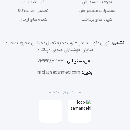
نحوه ثبت سفارش
ثبت شکایات
برند: موژان طب (mozhanteb)
محصولات منحصر بفرد
تضمین اصالت کالا
کشورساخت: ایران
شیوه های پرداخت
شیوه های ارسال
واکر توان افزا چرخدار اطفال
با پوشش رنگ کوره ای
دارای دو چرخ گردان بدون قفل در جلو و دو چرخ گردان قفل
نشانی:
تهران - نواب شمال - نرسیده به کمیل - خیابان محبوب مجاز -
دار در عقب
خیابان خوشیاران جنوبی - پلاک 16
چرخ ها پلاستیکی و روان برای جلوگیری از صدمه به پای
تلفن پشتیبانی:
09332831933
کودک موقع حرکت
ایمیل:
info[at]sedanmed.com
قابلیت تنظیم ارتفاع از 55 تا 77 سانتی متر
این واکر مناسب برای توانبخشی اطفال برای حرکت و راه
رفتن و مراکز کار درمانی اطفال می باشد.
مجوز های فروشگاه
عرض بیرونی 55 سانتی متر
عرض داخلی 50 سانتی متر
طول محصول 55 سانتی متر