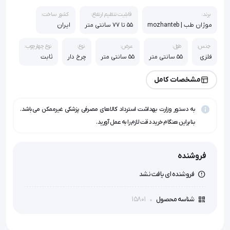
برند:
قابلیت تنظیم ارتفاع:
کشور ساخت:
موژان طب | mozhanteb
55 تا 77 سانتی متر
ایران
جنس:
طول:
عرض:
نوع:
نوع چهارچوب:
فلزی
55 سانتی متر
55 سانتی متر
چرخ دار
ثابت
عرض داخلی:
مشخصات کامل
50 سانتی متر
به دستور وزارت بهداشت استرداد کالاهای مصرفی پزشکی غیرممکن می‌باشد.
بنابراین هنگام خرید دقت لازم را به عمل آورید.
فروشنده
فروشنده ای یافت نشد
15801
شناسه محصول