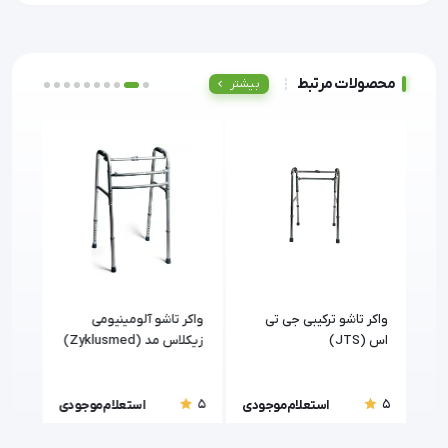
محصولات مرتبط
بیشتر
ر
واکر تاشو ترکیبی جی تی
واکر تاشو آلومینیومی
اس (JTS)
زیکلاس مد (Zyklusmed)
طب (hanteb
با قابلیت تنظیم ارتفاع
5
5
5
ودی
استعلام موجودی
استعلام موجودی