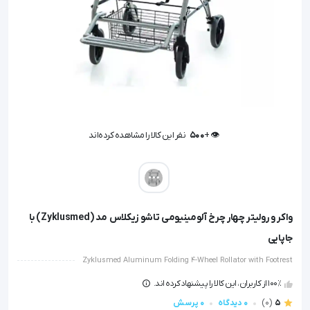
👁️ +
500
نفر این کالا را مشاهده کرده‌اند
👁️ +
500
نفر این کالا را مشاهده کرده‌اند
واکر و رولیتر چهار چرخ آلومینیومی تاشو زیکلاس مد (Zyklusmed) با
جاپایی
Zyklusmed Aluminum Folding 4-Wheel Rollator with Footrest
100٪ از کاربران، این کالا را پیشنهاد کرده اند.
5
(0)
0 دیدگاه
0 پرسش