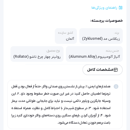
راهنمای ویژگی‌ها
خصوصیات برجسته:
برند:
کشور سازنده:
زیکلاس مد (Zyklusmed)
آلمان
جنس بدنه:
نوع محصول:
آلیاژ آلومینیوم (Aluminum Alloy)
رولیتر چهار چرخ تاشو (Rollator)
قابلیت تنظیم ارتفاع:
تجهیزات جانبی:
مشخصات کامل
دارد (دسته‌ها)
سبد خرید، نشیمنگاه، جاپایی، تکیه‌گاه کمر
هشدارهای ایمنی: ۱. پیش از نشستن روی صندلی واکر، حتماً از فعال بودن قفل
مکانیزم ترمز:
ترمزهای روان با قابلیت قفل شدن
ترمزها اطمینان حاصل کنید؛ در غیر این صورت خطر سقوط وجود دارد. ۲. این
وسیله جایگزین ویلچر دائمی نیست و نباید برای جابجایی طولانی مدت بیمار
استفاده شود. ۳. در سطوح شیب‌دار با احتیاط کامل و نظارت همراه استفاده
شود. ۴. از آویزان کردن بارهای سنگین روی دسته‌های واکر خودداری کنید زیرا
باعث برهم خوردن تعادل دستگاه می‌شود.