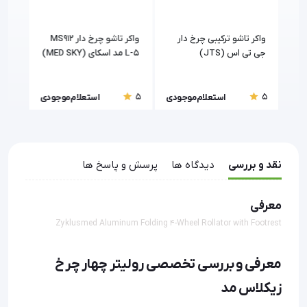
واکر تاشو ترکیبی چرخ دار
واکر تاشو چرخ دار MS912
واکر
جی تی اس (JTS)
L-5 مد اسکای (MED SKY)
قابل
5
5
5
ودی
استعلام موجودی
استعلام موجودی
نقد و بررسی
دیدگاه ها
پرسش و پاسخ ها
معرفی
Zyklusmed Aluminum Folding 4-Wheel Rollator with Footrest
معرفی و بررسی تخصصی رولیتر چهار چرخ
زیکلاس مد