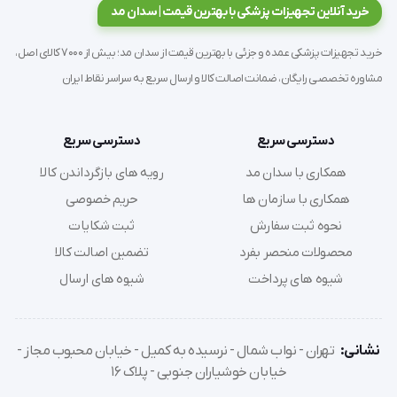
خرید آنلاین تجهیزات پزشکی با بهترین قیمت | سدان مد
دوران نقاهت پس از جراحی:
مناسب برای بیماران پس از
جراحی‌های ارتوپدی (مانند تعویض مفصل ران یا زانو) جهت
خرید تجهیزات پزشکی عمده و جزئی با بهترین قیمت از سدان مد؛ بیش از 7000 کالای اصل،
آغاز تمرینات راه‌رفتن.
مشاوره تخصصی رایگان، ضمانت اصالت کالا و ارسال سریع به سراسر نقاط ایران
افراد دارای آرتروز شدید:
که تحمل وزن کامل بدن روی مفاصل
پایین‌تنه برایشان دشوار است.
دسترسی سریع
دسترسی سریع
همکاری با سدان مد
رویه های بازگرداندن کالا
دستورالعمل استفاده صحیح (Instruction for
همکاری با سازمان ها
حریم خصوصی
Use)
نحوه ثبت سفارش
ثبت شکایات
باز کردن دستگاه:
واکر را از کارتن خارج کرده و دو طرف بدنه را
محصولات منحصر بفرد
تضمین اصالت کالا
به سمت بیرون بکشید تا کاملاً باز شود. مطمئن شوید که
شیوه های پرداخت
شیوه های ارسال
مکانیسم قفل مرکزی صدای "کلیک" داده و ثابت شده است.
تنظیم ارتفاع:
پیچ تنظیم ارتفاع روی دسته‌ها را باز کنید.
ارتفاع دسته باید در سطحی تنظیم شود که آرنج کاربر زاویه
نشانی:
تهران - نواب شمال - نرسیده به کمیل - خیابان محبوب مجاز -
خیابان خوشیاران جنوبی - پلاک 16
خمیدگی حدود 15 تا 30 درجه داشته باشد (معمولاً در سطح مچ