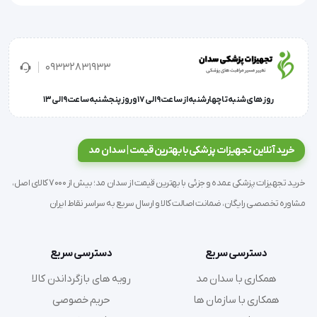
هایساید ساکشن پلاس هایسپت با فرمولاسیون ویژه‌ای 
که شامل آلکیل آمین‌های بایوساید و ترکیبات آمونیوم 
09332831933
چهار تایی است، توانسته استانداردهای بهداشتی لازم را در 
روز های شنبه تا چهارشنبه از ساعت 9 الی 17 و روز پنجشنبه ساعت 9 الی 13
محیط‌های درمانی به خوبی رعایت کند.
خرید آنلاین تجهیزات پزشکی با بهترین قیمت | سدان مد
ویژگی و مشخصات فنی:
خرید تجهیزات پزشکی عمده و جزئی با بهترین قیمت از سدان مد؛ بیش از 7000 کالای اصل،
مشاوره تخصصی رایگان، ضمانت اصالت کالا و ارسال سریع به سراسر نقاط ایران
دسترسی سریع
دسترسی سریع
برند: بهبان شیمی
همکاری با سدان مد
رویه های بازگرداندن کالا
همکاری با سازمان ها
حریم خصوصی
کشور سازنده: ایران