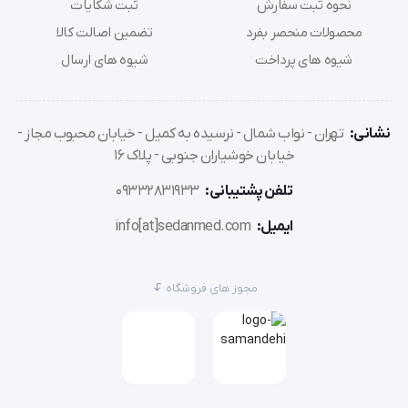
نحوه ثبت سفارش
ثبت شکایات
محصولات منحصر بفرد
تضمین اصالت کالا
مواد موثر: آلکیل آمین‌های بایوساید، ترکیبات آمونیوم 
شیوه های پرداخت
شیوه های ارسال
چهار تایی
حجم: 1 لیتر، 5 لیتر
نشانی:
تهران - نواب شمال - نرسیده به کمیل - خیابان محبوب مجاز -
خیابان خوشیاران جنوبی - پلاک 16
تلفن پشتیبانی:
09332831933
ایمیل:
info[at]sedanmed.com
این محصول به دلیل کیفیت بالا و تأثیرگذاری مؤثر، 
به‌عنوان یکی از بهترین انتخاب‌ها برای ضدعفونی در 
مجوز های فروشگاه
محیط‌های دندانپزشکی مطرح است.