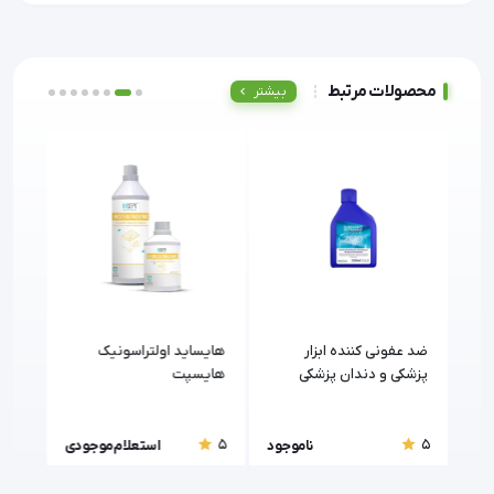
محصولات مرتبط
بیشتر
ضد عفونی کننده ابزار
هایساید اولتراسونیک
محلو
پزشکی و دندان پزشکی
هایسپت
پرسی
سافروسپت اینسترومنت
رضاراد (RezaRad)
5
5
5
جود
ناموجود
استعلام موجودی