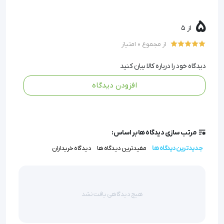
حل‌کننده مؤثر باقیمانده‌های بیولوژیک: به راحتی خون، بزاق و
5
ذرات بافتی چسبیده به لوله‌ها را تجزیه می‌کند و از گرفتگی
از 5
مسیرها جلوگیری می‌نماید.
از مجموع 0 امتیاز
فرمولاسیون امن و سازگار: بدون آسیب رساندن به تجهیزات
دندانپزشکی، طول عمر دستگاه‌های شما را افزایش می‌دهد.
دیدگاه خود را درباره کالا بیان کنید
استفاده آسان: به صورت غلیظ ارائه می‌شود و با نسبت
افزودن دیدگاه
رقیق‌سازی مناسب، مقرون‌به‌صرفه و اقتصادی است.
ساخته‌شده در ایران: با کیفیت تضمین‌شده و منطبق با
استانداردهای بهداشتی محیط‌های درمانی.
مرتب سازی دیدگاه ها بر اساس:
جدیدترین دیدگاه ها
مفیدترین دیدگاه ها
دیدگاه خریداران
هایساید ساکشن پلاس هایسپت انتخابی هوشمندانه برای
کلینیک‌هایی است که سلامت بیماران و کارکنان خود را در
اولویت قرار می‌دهند.
هیچ دیدگاهی یافت نشد