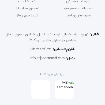
نحوه ثبت سفارش
ثبت شکایات
ویژگی‌ها و مشخصات فنی:
محصولات منحصر بفرد
تضمین اصالت کالا
شیوه های پرداخت
شیوه های ارسال
برند: بهبان شیمی
نشانی:
تهران - نواب شمال - نرسیده به کمیل - خیابان محبوب مجاز -
خیابان خوشیاران جنوبی - پلاک 16
کشور ساخت: ایران
تلفن پشتیبانی:
09332831933
ایمیل:
info[at]sedanmed.com
مواد موثر: آمونیوم 4 تایی، ایزوپروپانول، عوامل قلیایی
مجوز های فروشگاه
حجم: 500 سی سی