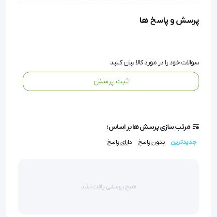
پرسش و پاسخ ها
هایساید برس هایسپت
سوالات خود را در مورد کالا بیان کنید
ثبت پرسش
هایساید برس هایسپت یک محلول ضدعفونی کننده 
قدرتمند برای تمیز کردن ابزارهای روتاری مانند برس‌های 
الماسی و کاربید است که با ترکیب مواد موثر مانند 
مرتب سازی پرسش ها بر اساس:
آمونیوم 4 تایی و ایزوپروپانول، توانایی از بین بردن طیف 
جدیدترین
بدون پاسخ
دارای پاسخ
وسیعی از باکتری‌ها، مخمرها، قارچ‌ها و حتی ویروس‌ها را 
دارد.
هیچ پرسشی یافت نشد
این محصول که توسط برند بهبان شیمی تولید شده و در 