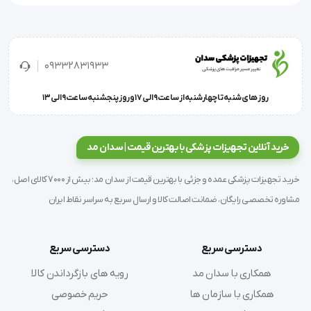
ایران ساخته شده است، با حجم 500 سی سی عرضه 
می‌شود و برای ابزارهای حساس به الکل و مواد قلیایی 
مناسب است.
09332831933
روز های شنبه تا چهارشنبه از ساعت 9 الی 17 و روز پنجشنبه ساعت 9 الی 13
استفاده از هایساید برس هایسپت نیاز به آبکشی ندارد و 
پس از غوطه‌وری می‌توان ابزارها را بلافاصله استفاده کرد.
خرید آنلاین تجهیزات پزشکی با بهترین قیمت | سدان مد
خرید تجهیزات پزشکی عمده و جزئی با بهترین قیمت از سدان مد؛ بیش از 7000 کالای اصل،
مشاوره تخصصی رایگان، ضمانت اصالت کالا و ارسال سریع به سراسر نقاط ایران
این محلول با تاثیر بالا و سهولت استفاده، انتخابی ایده‌آل 
برای متخصصین بهداشت و درمان است که به دنبال 
دسترسی سریع
دسترسی سریع
ضدعفونی سریع و موثر ابزارهای خود هستند.
همکاری با سدان مد
رویه های بازگرداندن کالا
همکاری با سازمان ها
حریم خصوصی