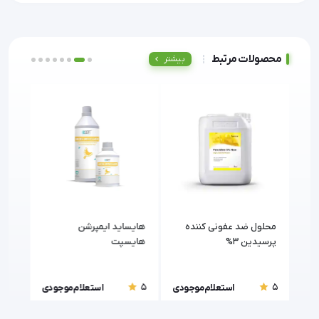
محصولات مرتبط
بیشتر
پت
محلول ضد عفونی کننده
هایساید ایمپرشن
های
پرسیدین 3%
هایسپت
های
5
5
5
ودی
استعلام موجودی
استعلام موجودی