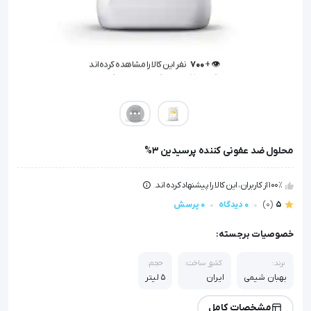
👁️ +
700
نفر این کالا را مشاهده کرده‌اند
👁️ +
700
نفر این کالا را مشاهده کرده‌اند
محلول ضد عفونی کننده پرسیدین 3%
100٪ از کاربران، این کالا را پیشنهاد کرده اند.
5
(0)
0 دیدگاه
0 پرسش
خصوصیات برجسته:
برند:
کشور ساخت:
حجم:
بهبان شیمی
ایران
5 لیتر
مشخصات کامل