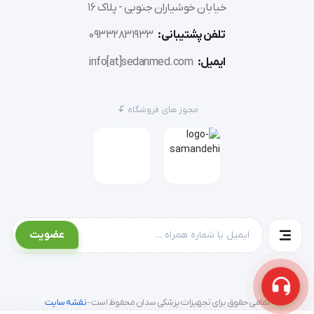
فرمایید.
خیابان خوشیاران جنوبی - پلاک 16
تلفن پشتیبانی:
09332831933
ایمیل:
info[at]sedanmed.com
مواد موثره
مجوز های فروشگاه
پراستیک اسید، هیدروژن پراکساید، سورفکتنت های ویژ
پراستیک اسید، هیدروژن پراکساید، سورفکتنت
عضویت
نحوه اثر
تمامی حقوق برای تجهیزات پزشکی سدان محفوظ است -
نقشه سایت
محلول ضدعفونی کننده پرسیدین 3 % بر حسب رقت 