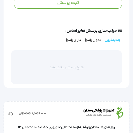
ثبت پرسش
این محصول که برای استریل کردن و ضدعفونی کردن 
مرتب سازی پرسش ها بر اساس:
سطح بالای ماشین های همودیالیز طراحی و فرمولاسیون 
جدیدترین
بدون پاسخ
دارای پاسخ
شده است، خاصیت از بین بردن طیف وسیعی از 
میکروارگانیسم ها را بدون امکان ایجاد مقاومت میکروبی 
داراست.
هیچ پرسشی یافت نشد
در صورت استفاده از پرسیدین 3 درصد، بکارگیری ترکیبات 
رسوب زدا در دستگاه کاهش می یابد و عمر مفید دستگاه 
افزایش خواهد یافت.
09332831933
روز های شنبه تا چهارشنبه از ساعت 9 الی 17 و روز پنجشنبه ساعت 9 الی 13