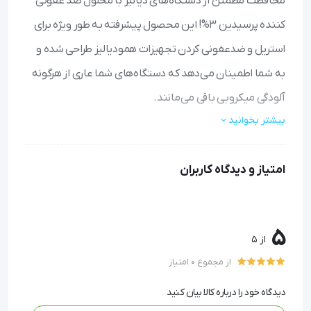
محافظت مطمئن از دستگاه‌های دیالیز با محلول ضد عفونی
کننده پرسیدین 3%! این محصول پیشرفته به طور ویژه برای
استریل و ضدعفونی کردن تجهیزات همودیالیز طراحی شده و
به شما اطمینان می‌دهد که دستگاه‌های شما عاری از هرگونه
آلودگی میکروبی باقی می‌مانند.
بیشتر بخوانید
ضدعفونی کامل و بدون نگرانی: با توانایی از بین بردن
ویروس‌ها، باکتری‌ها، قارچ‌ها و کپک‌ها، دیگر نیازی به تغییر
امتیاز و دیدگاه کاربران
دوره‌ای مواد ضدعفونی‌کننده نیست.
افزایش طول عمر دستگاه: استفاده از این محلول رسوب‌زدایی را
کاهش می‌دهد و در نتیجه عمر مفید دستگاه‌های دیالیز شما
بیشتر می‌شود.
5
از 5
ایمنی بالا و بدون مقاومت میکروبی: به لطف فرمولاسیون قوی
از مجموع 0 امتیاز
و چندعامله، میکروب‌ها توانایی مقابله با آن را ندارند و سلامت
بیماران تضمین می‌شود.
دیدگاه خود را درباره کالا بیان کنید
کاربری آسان: برای استفاده بهینه، کافیست با سرویس کار