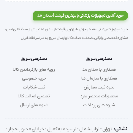
دستور العمل مصرف
خرید آنلاین تجهیزات پزشکی با بهترین قیمت | سدان مد
خرید تجهیزات پزشکی عمده و جزئی با بهترین قیمت از سدان مد؛ بیش از 7000 کالای اصل،
محلول ضدعفونی کننده پرسیدین 3%، برای ضدعفونی 
مشاوره تخصصی رایگان، ضمانت اصالت کالا و ارسال سریع به سراسر نقاط ایران
تجهیزات همودیالیز و استریل کردن دستگاههای دیالیز 
استفاده می شود.
دسترسی سریع
دسترسی سریع
همکاری با سدان مد
رویه های بازگرداندن کالا
میزان و رقت مصرفی با توجه به تعداد ماشین های دیالیز 
همکاری با سازمان ها
حریم خصوصی
نحوه ثبت سفارش
ثبت شکایات
متفاوت و متنوع است.
محصولات منحصر بفرد
تضمین اصالت کالا
شیوه های پرداخت
شیوه های ارسال
لطفا برای تنظیم این محصول بر روی ماشین های 
همودیالیز با سرویس کار مجاز دستگاه تماس حاصل 
نشانی:
تهران - نواب شمال - نرسیده به کمیل - خیابان محبوب مجاز -