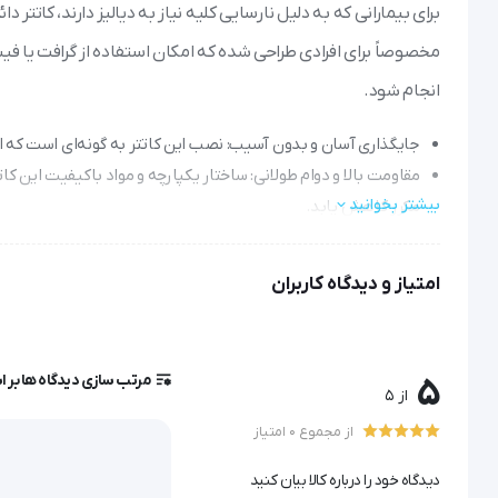
مخصوصاً برای افرادی طراحی شده که امکان استفاده از گرافت یا فیست
انجام شود.
جایگذاری آسان و بدون آسیب: نصب این کاتتر به گونه‌ای است که اح
مقاومت بالا و دوام طولانی: ساختار یکپارچه و مواد باکیفیت این کا
بیشتر بخوانید
مکرر کاهش یابد.
انعطاف‌پذیری و سازگاری با بدن: انعطاف بالای این محصول به بیم
بیشتری داشته باشد.
امتیاز و دیدگاه کاربران
کارایی بالا در دیالیز: با طراحی مناسب و قطر بهینه، جریان خون به 
شود.
ایمنی و ضدعفونی آسان: مقاومت در برابر مواد ضدعفونی‌کننده، نگه
مرتب سازی دیدگاه ها بر 
5
از 5
کاتتر دائم همودیالیز Cardiomed انتخابی مطمئن برای بهبود کیفیت زندگی بیماران تحت دیالیز است.
از مجموع 0 امتیاز
دیدگاه خود را درباره کالا بیان کنید