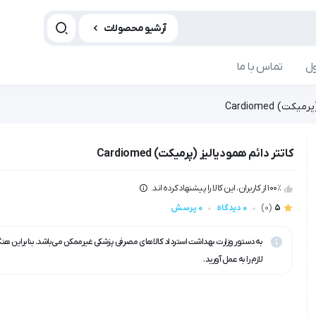
آرشیو محصولات
ل
تماس با ما
ت) Cardiomed
کاتتر دائم همودیالیز (پرمیکت) Cardiomed
100٪ از کاربران، این کالا را پیشنهاد کرده اند.
5
(0)
0 دیدگاه
0 پرسش
به دستور وزارت بهداشت استرداد کالاهای مصرفی پزشکی غیرممکن می‌باشد. بنابراین هن
لازم را به عمل آورید.