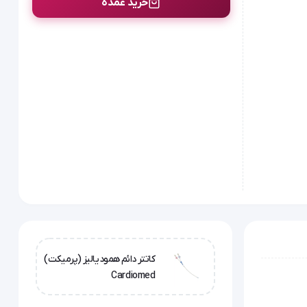
خرید عمده
کاتتر دائم همودیالیز (پرمیکت)
Cardiomed