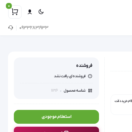
0
09332831933
فروشنده
فروشنده ای یافت نشد
11216
شناسه محصول
گام خرید دقت
استعلام موجودی