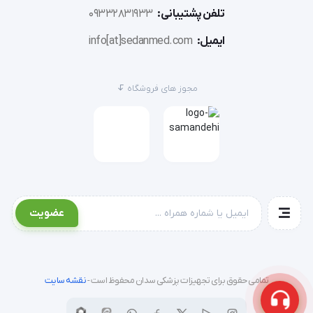
تلفن پشتیبانی:
09332831933
موارد منع استفاده
ایمیل:
info[at]sedanmed.com
مجوز های فروشگاه
سوند Arrow- Clark Vector Flow تنها برای دسترسی 
عروقی دراز مدت همودیالیزی در نظر گرفته شده است.
از این سوند همودیالیز نباید برای هیچ مورد دیگری به جز 
مواردی که در دستورالعمل استفاده مشخص شده اند، مورد 
استفاده قرار گیرد.
عضویت
از این سوند نباید برای بیماران دارای لختگی در رگ ها 
استفاده شود.
تمامی حقوق برای تجهیزات پزشکی سدان محفوظ است -
نقشه سایت