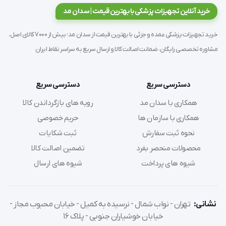
خرید آنلاین تجهیزات پزشکی با بهترین قیمت | سدان مد
طراحی نوک سوند انعطاف پذیر در هنگام وصل کردن را 
فراهم کرده و کمترین تاثیر را روی گردش خون دارد.
خرید تجهیزات پزشکی عمده و جزئی با بهترین قیمت از سدان مد؛ بیش از 7000 کالای اصل،
مشاوره تخصصی رایگان، ضمانت اصالت کالا و ارسال سریع به سراسر نقاط ایران
طراحی نوک سوند همودیالیز جریان را بهینه کرده و گردش 
خون را به حداقل می رساند.
دسترسی سریع
دسترسی سریع
همکاری با سدان مد
رویه های بازگرداندن کالا
طراحی مجرای کناری ضایعات گرفتگی را کاهش می دهد 
همکاری با سازمان ها
حریم خصوصی
که فاکتوری مهم در کاهش ریسک تشکیل لخته است.
نحوه ثبت سفارش
ثبت شکایات
محصولات منحصر بفرد
تضمین اصالت کالا
طراحی نوک سوند همودیالیز ریسک صدمه به پلاکت ها 
شیوه های پرداخت
شیوه های ارسال
ناشی از تنش بریدگی را کاهش می دهد.
نشانی:
تهران - نواب شمال - نرسیده به کمیل - خیابان محبوب مجاز -
خیابان خوشیاران جنوبی - پلاک 16