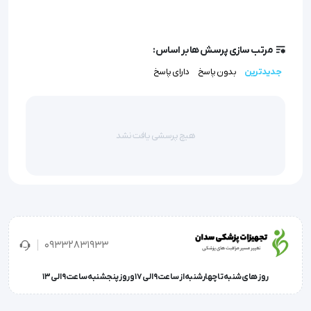
 این یک سوند همودیالیز با نوک باریک و متقارن است که 
برای کاهش ضایعات گرفتگی، تامین جریان سریع و کاهش 
مرتب سازی پرسش ها بر اساس:
ریسک تشکیل لخته به خاطر تخلیه ی پلاکت ها ناشی از 
جدیدترین
بدون پاسخ
دارای پاسخ
تنش بریدگی طرح ریزی شده است.
هیچ پرسشی یافت نشد
ویژگی های سوند همودیالیز Arrow- Clark 
VectorFlow
09332831933
این سوند که به دو صورت رتروگرید و آنتی گرید در دسترس 
روز های شنبه تا چهارشنبه از ساعت 9 الی 17 و روز پنجشنبه ساعت 9 الی 13
است، بدون نیاز به برش به راحتی وصل می شود.