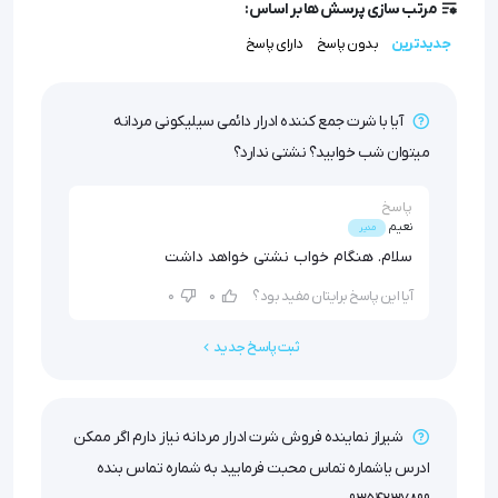
مرتب سازی پرسش ها بر اساس:
محیط‌زیست تبدیل می‌کند.
جدیدترین
بدون پاسخ
دارای پاسخ
آیا با شرت جمع کننده ادرار دائمی سیلیکونی مردانه
میتوان شب خوابید؟ نشتی ندارد؟
پاسخ
نعیم
مدیر
سلام. هنگام خواب نشتی خواهد داشت
ویژگی‌ شورت بی‌اختیاری دائمی:
0
0
آیا این پاسخ برایتان مفید بود؟
جنس: سیلیکون ضدحساسیت و پارچه قابل تنفس.
ثبت پاسخ جدید
مناسب برای: افراد مبتلا به بی‌اختیاری ادرار، سالمندان و
بیماران.
عمر مفید: ۵ سال.
شیراز نماینده فروش شرت ادرار مردانه نیاز دارم اگر ممکن
طراحی: ارگونومیک و متناسب با آناتومی بدن
ادرس یاشماره تماس محبت فرمایید به شماره تماس بنده
مزایا: قابل شست‌وشو، استفاده مجدد، بدون نشتی و دارای