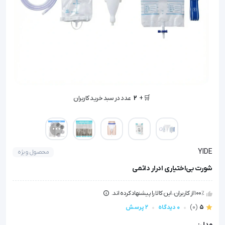
🤩 بهترین قیمت در
30
روز گذشته
🛒 +
2
عدد در سبد خرید کاربران
👁️ +
3000
نفر این کالا را مشاهده کرده‌اند
🤩 بهترین قیمت در
30
روز گذشته
YIDE
محصول ویژه
شورت بی‌اختیاری ادرار دائمی
100٪ از کاربران، این کالا را پیشنهاد کرده اند.
5
(0)
0 دیدگاه
2 پرسش
مدل: