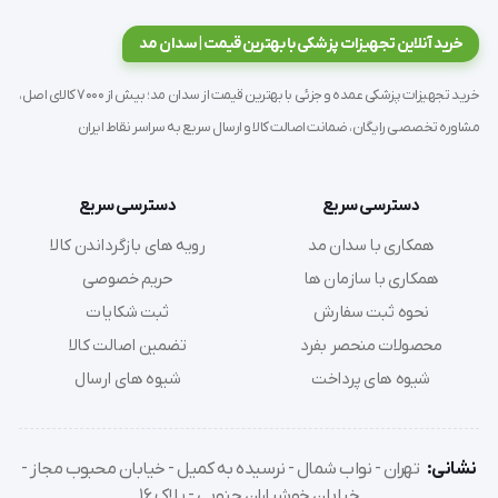
خرید آنلاین تجهیزات پزشکی با بهترین قیمت | سدان مد
خرید تجهیزات پزشکی عمده و جزئی با بهترین قیمت از سدان مد؛ بیش از 7000 کالای اصل،
مشاوره تخصصی رایگان، ضمانت اصالت کالا و ارسال سریع به سراسر نقاط ایران
ویژگی‌های کلیدی:
دسترسی سریع
دسترسی سریع
همکاری با سدان مد
رویه های بازگرداندن کالا
جنس سیلیکون پزشکی ضدحساسیت:
سازگار با پوست و با
همکاری با سازمان ها
حریم خصوصی
دوام بالا.
قابلیت استفاده مجدد:
کاهش هزینه‌ها و دوستدار محیط
نحوه ثبت سفارش
ثبت شکایات
زیست.
محصولات منحصر بفرد
تضمین اصالت کالا
طراحی ضد نشت:
جلوگیری از نشتی حتی در حالت خوابیده.
شیوه های پرداخت
شیوه های ارسال
تهویه مناسب:
جلوگیری از تعریق و تحریک پوستی.
نصب آسان:
بندهای قابل تنظیم برای فیکس شدن مطمئن.
نشانی:
تهران - نواب شمال - نرسیده به کمیل - خیابان محبوب مجاز -
خیابان خوشیاران جنوبی - پلاک 16