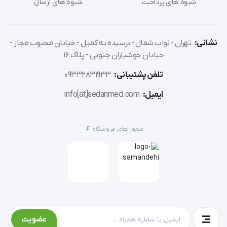
شیوه های پرداخت
شیوه های ارسال
نشانی:
تهران - نواب شمال - نرسیده به کمیل - خیابان محبوب مجاز -
خیابان خوشیاران جنوبی - پلاک 16
تلفن پشتیبانی:
09332831933
ایمیل:
info[at]sedanmed.com
مجوز های فروشگاه
عضویت