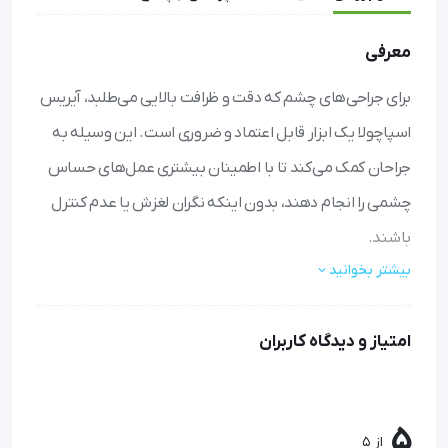
معرفی
برای جراحی‌های چشم که دقت و ظرافت بالایی می‌طلبد، آیریس
اسپاچولا یک ابزار قابل اعتماد و ضروری است. این وسیله به
جراحان کمک می‌کند تا با اطمینان بیشتری عمل‌های حساس
چشمی را انجام دهند، بدون اینکه نگران لغزش یا عدم کنترل
باشند.
بیشتر بخوانید
سه سایز در دسترس (1، 1.5 و 2) برای تطبیق با نیازهای مختلف
جراحی، انعطاف‌پذیری بیشتری فراهم می‌کند.
امتیاز و دیدگاه کاربران
طراحی ارگونومیک باعث کاهش خستگی دست جراح در حین
عمل‌های طولانی می‌شود و کنترل بهتری را امکان‌پذیر می‌سازد.
ساخته شده از فولاد ضد زنگ با کیفیت بالا، که دوام و
استریل‌پذیری آسان را تضمین می‌کند و برای استفاده‌های مکرر
5
از 5