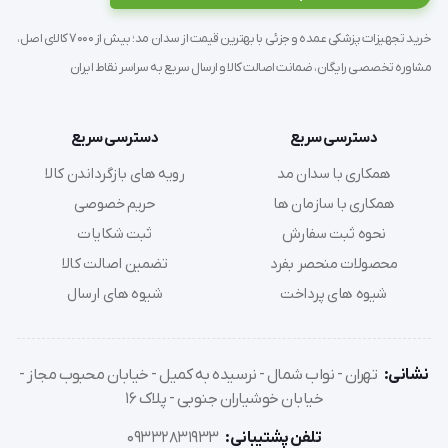
سادگی عملکرد و دوام بالا همچنان یکی از انتخاب‌های اول
خرید تجهیزات پزشکی عمده و جزئی با بهترین قیمت از سدان مد؛ بیش از 7000 کالای اصل،
جراحان است.
مشاوره تخصصی رایگان، ضمانت اصالت کالا و ارسال سریع به سراسر نقاط ایران
با این حال، برای جلوگیری از بروز آسیب‌هایی مانند گرفتگی در
ساکشن، شکاف در شلنگ رابط یا تغییر شکل کانوله به دلیل
دسترسی سریع
دسترسی سریع
متریال بی‌کیفیت، خرید از برندهای معتبر توصیه می‌شود.
همکاری با سدان مد
رویه های بازگرداندن کالا
همکاری با سازمان ها
حریم خصوصی
نحوه ثبت سفارش
ثبت شکایات
ویژگی و مشخصات فنی:
محصولات منحصر بفرد
تضمین اصالت کالا
ساخته‌شده از استیل ضدزنگ پزشکی
شیوه های پرداخت
شیوه های ارسال
قابل اتوکلاو و استریل کامل
طراحی دو کاناله موازی
قابل اتصال به سرم فیکو
نشانی:
تهران - نواب شمال - نرسیده به کمیل - خیابان محبوب مجاز -
مناسب برای جراحی فیکو و آسپراسیون دستی یا ماشینی
خیابان خوشیاران جنوبی - پلاک 16
تلفن پشتیبانی:
09332831933