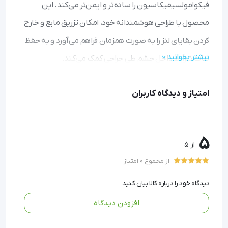
فیکوامولسیفیکاسیون را ساده‌تر و ایمن‌تر می‌کند. این
محصول با طراحی هوشمندانه خود، امکان تزریق مایع و خارج
کردن بقایای لنز را به صورت همزمان فراهم می‌آورد و به حفظ
بیشتر بخوانید
ثبات شرایط داخل چشم طی جراحی کمک می‌کند.
افزایش دقت و کارایی:
طراحی دوکانوله موازی باعث می‌شود
امتیاز و دیدگاه کاربران
جراح کنترل بهتری بر فرآیند تزریق و آسپیراسیون داشته باشد و
تعادل مایعات در چشم به طور دقیق حفظ شود.
استریلیزاسیون آسان و ایمن:
جنس استیل ضدزنگ و قابلیت
5
اتوکلاو، امکان ضدعفونی کامل و استفاده مکرر بدون نگرانی از
از 5
آلودگی را فراهم می‌کند.
از مجموع 0 امتیاز
سازگاری و اتصال راحت:
به سادگی به دستگاه فیکو متصل
می‌شود و هم برای استفاده دستی و هم ماشینی مناسب است.
دیدگاه خود را درباره کالا بیان کنید
مقرون‌به‌صرفه و بادوام:
با قیمت مناسب و طول عمر بالا،
افزودن دیدگاه
انتخابی اقتصادی و مطمئن برای جراحان و مراکز درمانی
محسوب می‌شود.