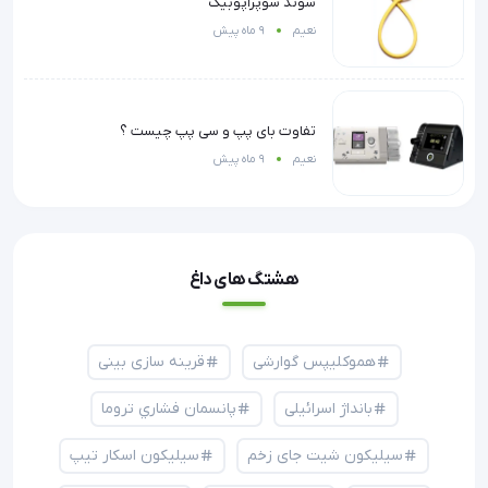
سوند سوپراپوبیک
نعیم
9 ماه پیش
تفاوت بای پپ و سی پپ چیست ؟
نعیم
9 ماه پیش
هشتگ های داغ
هموکلیپس گوارشی
قرینه سازی بینی
بانداژ اسرائیلی
پانسمان فشاري تروما
سیلیکون شیت جای زخم
سیلیکون اسکار تیپ