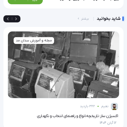
شاید بخوانید
بیشتر
|
مجله و آموزش سدان مد
نعیم
322 بازدید
اکسیژن‌ ساز: تاریخچه،انواع و راهنمای انتخاب و نگهداری
تزریق IV یا وریدی چیست |
12 آبان 1404
12 آبان 1404