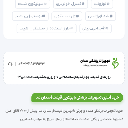
نوزونت
کنترل خونریزی
سیلیکون شیت
باند اورژانسی
ژل سیلیکون
نوستریل_ریتینر
#جراحی_بینی
طرز استفاده از سیلیکون شیت
09332831933
روز های شنبه تا چهارشنبه از ساعت 9 الی 17 و روز پنجشنبه ساعت 9 الی 13
خرید آنلاین تجهیزات پزشکی با بهترین قیمت | سدان مد
خرید تجهیزات پزشکی عمده و جزئی با بهترین قیمت از سدان مد؛ بیش از 7000 کالای اصل،
مشاوره تخصصی رایگان، ضمانت اصالت کالا و ارسال سریع به سراسر نقاط ایران