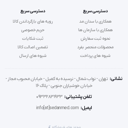
دسترسی سریع
دسترسی سریع
همکاری با سدان مد
رویه های بازگرداندن کالا
همکاری با سازمان ها
حریم خصوصی
نحوه ثبت سفارش
ثبت شکایات
محصولات منحصر بفرد
تضمین اصالت کالا
شیوه های پرداخت
شیوه های ارسال
نشانی:
تهران - نواب شمال - نرسیده به کمیل - خیابان محبوب مجاز -
خیابان خوشیاران جنوبی - پلاک 16
تلفن پشتیبانی:
09332831933
ایمیل:
info[at]sedanmed.com
مجوز های فروشگاه