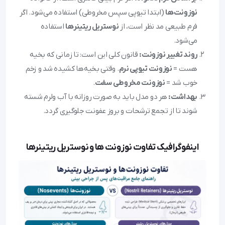
نوزونت‌ها
(ابتدا تیوپی سپس مخروطی) استفاده می‌شود. اگر
فرم طبیعی مد نظر است، از
نوستریل ریتینرها
استفاده
می‌شود.
روند تغییر نوزونت:
قانون کلی این است: تا زمانی که بخیه
هست =
نوزونت تیوپی نرم
. وقتی بخیه‌ها کشیده شد و زخم
خوب شد =
نوزونت مخروطی سفت
.
بهداشت:
هر دو مدل باید به صورت روزانه با آب ولرم شسته
شوند تا از تجمع ترشحات و بروز عفونت جلوگیری گردد.
اینفوگرافیک تفاوت نوزونت ها و نوستریل ریتینرها