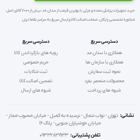
کمک به رفع خستگی مزمن و سردردهای ناشی از کمبود اکسیژن
(Hypoxia).
خرید تجهیزات پزشکی عمده و جزئی با بهترین قیمت از سدان مد؛ بیش از 7000 کالای اصل،
مشاوره تخصصی رایگان، ضمانت اصالت کالا و ارسال سریع به سراسر نقاط ایران
دستورالعمل استفاده (راهنمای گام‌به‌گام)
دسترسی سریع
دسترسی سریع
مکان‌یابی:
دستگاه را در محیطی با تهویه مناسب قرار دهید.
همکاری با سدان مد
رویه های بازگرداندن کالا
اطمینان حاصل کنید که حداقل 20 تا 30 سانتی‌متر از دیوارها
همکاری با سازمان ها
حریم خصوصی
فاصله داشته باشد تا ورودی هوای کمپرسور مسدود نشود.
آماده‌سازی لیوان مرطوب‌کننده:
لیوان (Humidifier) را با آب
نحوه ثبت سفارش
ثبت شکایات
مقطر یا آب جوشیده سرد شده تا خط نشانگر پر کنید. هرگز از
محصولات منحصر بفرد
تضمین اصالت کالا
آب شیر معمولی استفاده نکنید تا از رسوب‌گیری جلوگیری شود.
شیوه های پرداخت
شیوه های ارسال
اتصال برق و روشن کردن:
دوشاخه را به پریز برق استاندارد که
نوسان ولتاژ ندارد متصل کرده و کلید پاور را بزنید.
تنظیم جریان:
با استفاده از فلومتر (Flowmeter)، میزان
نشانی:
تهران - نواب شمال - نرسیده به کمیل - خیابان محبوب مجاز -
خیابان خوشیاران جنوبی - پلاک 16
خروجی اکسیژن را طبق تجویز پزشک (مثلاً 2 لیتر در دقیقه)
تنظیم کنید. چرخاندن پیچ فلومتر باعث تغییر موقعیت توپی
تلفن پشتیبانی:
09332831933