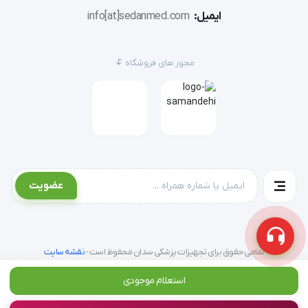
شناور می‌شود.
ایمیل:
info[at]sedanmed.com
اتصال نازل:
سوند بینی (Nasal Cannula) یا ماسک را به
خروجی لیوان مرطوب‌کننده وصل کرده و روی صورت بیمار قرار
دهید.
مجوز های فروشگاه
استفاده از نبولایزر (در صورت نیاز):
شلنگ اکسیژن را جدا
کرده، شلنگ نبولایزر را به خروجی مخصوص نبولایزر متصل
نمایید و طبق دستور پزشک دارو را در محفظه بریزید.
پرسش‌های متداول (FAQ)
عضویت
1. هر چند وقت یکبار باید فیلترهای دستگاه تعویض
شوند؟
تمامی حقوق برای تجهیزات پزشکی سدان محفوظ است -
نقشه سایت
فیلتر اسفنجی خارجی باید هفته‌ای یک‌بار شسته و خشک
استعلام موجودی
شود. فیلتر داخلی (HEPA) معمولاً بسته به میزان گرد و غبار