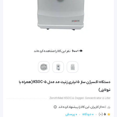
👁️ +
600
نفر این کالا را مشاهده کرده‌اند
👁️ +
600
نفر این کالا را مشاهده کرده‌اند
دستگاه اکسیژن ساز 5 لیتری زنیت مد مدل KSOC-5 (همراه با
نبولایزر)
ZenithMed KSOC-5 Oxygen Concentrator 5 Liter
100٪ از کاربران، این کالا را پیشنهاد کرده اند.
5
(0)
0 دیدگاه
0 پرسش