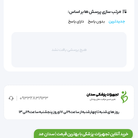
(Accumulated Time) و تایمر قابل تنظیم.
مرتب سازی پرسش ها بر اساس:
کمپرسور قدرتمند و بدون روغن (Oil-free):
افزایش طول عمر
جدیدترین
بدون پاسخ
دارای پاسخ
دستگاه و کاهش هزینه‌های تعمیر و نگهداری.
کاربردهای بالینی (Clinical Applications)
هیچ پرسشی یافت نشد
این دستگاه با توجه به استانداردهای پزشکی، برای طیف
وسیعی از نیازهای درمانی مناسب است:
درمان نگهدارنده برای بیماران مبتلا به بیماری‌های انسدادی
مزمن ریه (COPD) و فیبروز ریوی.
09332831933
اکسیژن‌تراپی خانگی برای بیماران بهبود یافته از پنومونی
(Pneumonia) و عفونت‌های حاد تنفسی.
روز های شنبه تا چهارشنبه از ساعت 9 الی 17 و روز پنجشنبه ساعت 9 الی 13
استفاده در مراقبت‌های تسکینی (Palliative Care) برای بهبود
کیفیت زندگی بیماران بدحال.
خرید آنلاین تجهیزات پزشکی با بهترین قیمت | سدان مد