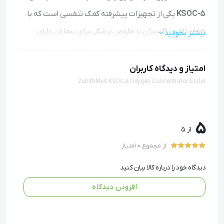
KSOC-5
یکی از تجهیزات پیشرفته کمک تنفسی است که با
هدف تامین اکسیژن با خلوص پزشکی برای بیماران دارای
بیشتر بخوانید
نارسایی‌های تنفسی طراحی شده است. این دستگاه با
بهره‌گیری از تکنولوژی «نوسان جذب فشار» (Pressure Swing
امتیاز و دیدگاه کاربران
ZenithMed KSOC-5 Oxygen Concentrator 5 Liter
Adsorption یا PSA)، هوای محیط را که حاوی حدود 21 درصد
اکسیژن است، دریافت کرده و پس از عبور از فیلترهای گرد و
غبار و ستون‌های زئولیت، نیتروژن را جدا کرده و اکسیژن خالص
5
از 5
(با خلوص حدود 90 تا 93 درصد) را به بیمار تحویل می‌دهد.
از مجموع 0 امتیاز
طراحی ارگونومیک، صدای کم موتور و وجود سیستم‌های
دیدگاه خود را درباره کالا بیان کنید
هشداردهنده هوشمند، مدل KSOC-5 را به انتخابی ایده‌آل
افزودن دیدگاه
برای استفاده‌های طولانی‌مدت در منزل و کلینیک‌های درمانی
تبدیل کرده است. این دستگاه برای بیمارانی که از COPD