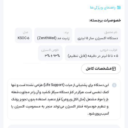
راهنمای ویژگی‌ها
خصوصیات برجسته:
نام محصول:
برند:
مدل:
دستگاه اکسیژن ساز 5 لیتری
زنیت مد (ZenithMed)
KSOC-5
ظرفیت خروجی:
خلوص اکسیژن:
0.5 تا 5 لیتر در دقیقه (قابل تنظیم)
93% ± 3%
سطح صدا:
تکنولوژی سازوکار:
وزن تغریبی:
مشخصات کامل
کمتر از 54 دسی‌بل
جذب فشار نوسانی (PSA)
18 کیلوگرم
این دستگاه برای پشتیبانی از حیات (Life Support) طراحی نشده است و تنها
صفحه نمایش:
قابلیت نبولایزر:
LCD هوشمند با نمایشگر زمان و خطا
دارد
کمک تنفسی است. هرگز در کنار دستگاه سیگار نکشید و آن را در مجاورت شعله
باز یا مواد مشتعل (مثل الکل و روغن) قرار ندهید. استفاده بدون تجویز پزشک
کشور سازنده:
و تنظیم خودسرانه فشار اکسیژن می‌تواند منجر به مسمومیت اکسیژن یا
ایران (تحت لیسانس سوئیس/چین بسته به سری ساخت)
آسیب ریوی شود.