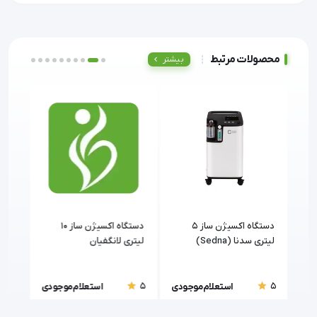
محصولات مرتبط
بیشتر
دستگاه اکسیژن ساز 5
دستگاه اکسیژن ساز 10
لیتری سدنا (Sedna)
لیتری لانگفیان
(LongFian) مدل JAY-10 با
(zenithmed)
خروجی نبولایزر
5
5
5
ودی
استعلام موجودی
استعلام موجودی