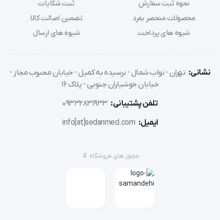
نحوه ثبت سفارش
ثبت شکایات
آدرس فروشگاه اینترنتی سدان مد مراجعه نمایید. این
محصولات منحصر بفرد
تضمین اصالت کالا
محصول بصورت کاملا اوریجینال با ضمانت اصالت کالا در
شیوه های پرداخت
شیوه های ارسال
فروشگاه سدان مد بفروش می‌رسد و شامل گارانتی و
خدمات پس از فروش یک ساله نیز می‌باشد. دستگاه
نشانی:
تهران - نواب شمال - نرسیده به کمیل - خیابان محبوب مجاز -
اکسیژن ساز 5 لیتری محصول شرکت زنیت مد است،
خیابان خوشیاران جنوبی - پلاک 16
ساخت کشور چین و تحت لیسانیس سوئیس است. زنیت
تلفن پشتیبانی:
09332831933
مد شرکتی پیشرو در تکنولوژی مدرن و پیشرفته ساخت
ایمیل:
info[at]sedanmed.com
تجهیزات پزشکی است.
از ویژگی‌های خوبی که این دستگاه دارد این است که همراه
مجوز های فروشگاه
دستگاه یک پالس اکسیمتر هم به شما داده می‌شود. این
دستگاه اکسیژن ساز
یک صفحه ال ای دی دارد که بر روی
آن میزان خلوص اکسیژن را به شما نشان می‌دهد. علاوه