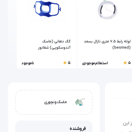
لوله رابط 7.5 متری نازال بسمد
گگ دهانی (ماسک
ماسک 
(besmed)
آندوسکوپی) شفانور
دهانی سوپا (
5
5
5
استعلام موجودی
ناموجود
ماسک ونچوری
 این
فروشنده