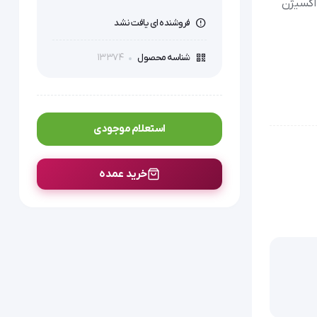
 اکسیژن
فروشنده ای یافت نشد
13374
شناسه محصول
استعلام موجودی
خرید عمده
ار است.