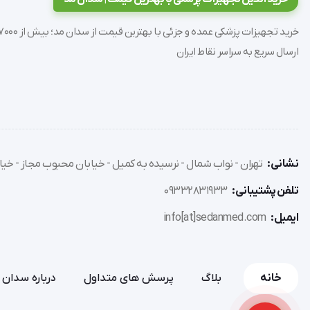
ایمن بر روی صورت بیمار ثابت می شود.
ارسال سریع به سراسر نقاط ایران
بیمار ثابت می کند.
نشانی:
تهران - نواب شمال - نرسیده به کمیل - خیابان محبوب مجاز - خیاب
خاصی از اکسیژن را فراهم می کند.
تلفن پشتیبانی:
09332831933
ایمیل:
info[at]sedanmed.com
غلظت مشخصی از اکسیژن را به بیمار ارائه می دهند:
خانه
بلاگ
پرسش های متداول
درباره سدان 