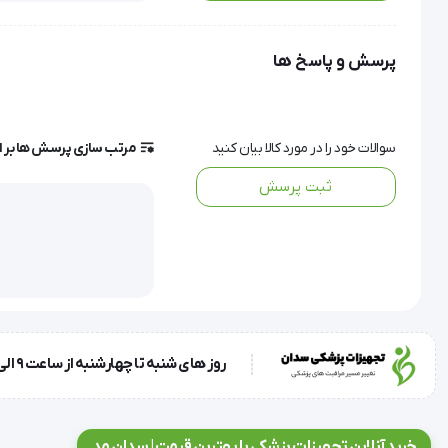
رطوبت نیز برای انتقال اکسیژن به بیمار لازم باشد.
پرسش و پاسخ ها
ماسک ونچوری
 یا ماسک هوا یک وسیله پزشکی برای ارائه غلظ
سوالات خود را در مورد کالا بیان کنید
مرتب سازی پرسش ها بر 
ثبت پرسش
این ماسک توسط موران کمپبل در دانشکده پزشکی دانشگاه مک مس
شده است.
روز های شنبه تا چهارشنبه از ساعت 9 الی 17 و روز پنجشنبه ساعت 9 الی 13
خرید آنلاین تجهیزات پزشکی با بهترین قیمت | سدان مد