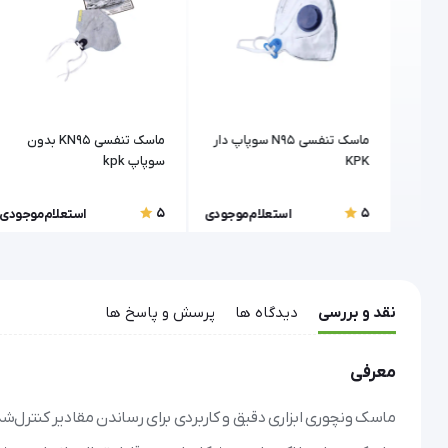
خند)
ماسک تنفسی N95 سوپاپ دار
ماسک تنفسی KN95 بدون
KPK
سوپاپ kpk
5
5
موجودی
استعلام موجودی
استعلام موجودی
نقد و بررسی
دیدگاه ها
پرسش و پاسخ ها
معرفی
ماسک ونچوری ابزاری دقیق و کاربردی برای رساندن مقادیر کنترل‌شده