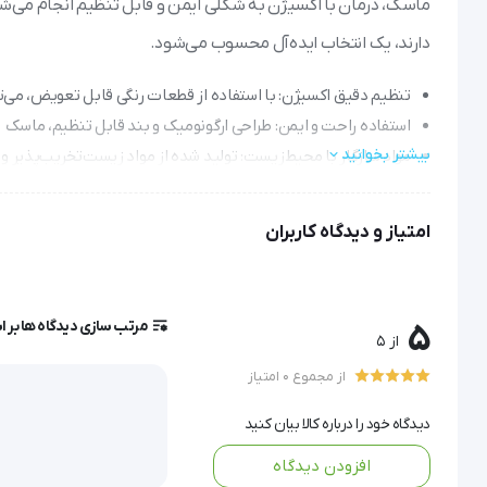
ماسک، درمان با اکسیژن به شکلی ایمن و قابل تنظیم انجام می‌ش
دارند، یک انتخاب ایده‌آل محسوب می‌شود.
تنظیم دقیق اکسیژن: با استفاده از قطعات رنگی قابل تعویض، می‌تو
استفاده راحت و ایمن: طراحی ارگونومیک و بند قابل تنظیم، ماسک ر
بیشتر بخوانید
مواد سازگار با محیط‌زیست: تولید شده از مواد زیست‌تخریب‌پذی
قیمت مقرون‌به‌صرفه: با توجه به کیفیت و کارایی بالا، این ماسک 
عمر مفید طولانی: دوره استریلیزاسیون ۵ ساله و بدنه مقاوم در برابر خم‌شدگی، دوام و قابلیت استفاده طولانی‌مدت را تضمین می‌کند.
امتیاز و دیدگاه کاربران
ماسک ونچوری
 که تحت عنوان ماسک ونتوری نیز شناخته می شو
مرتب سازی دیدگاه ها بر 
5
از 5
از مجموع 0 امتیاز
جریان 100 درصد اکسیژن از طریق ماسک به میزان کنترل شده ای یعنی چیزی حدود 21 درصد اکسیژن را به خود اختصاص می دهد.
دیدگاه خود را درباره کالا بیان کنید
افزودن دیدگاه