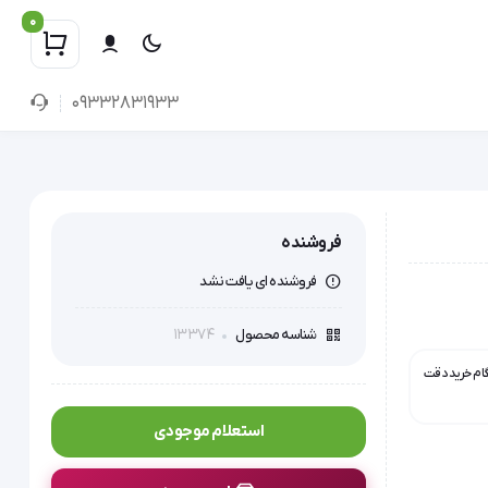
0
09332831933
فروشنده
فروشنده ای یافت نشد
13374
شناسه محصول
گام خرید دقت
استعلام موجودی