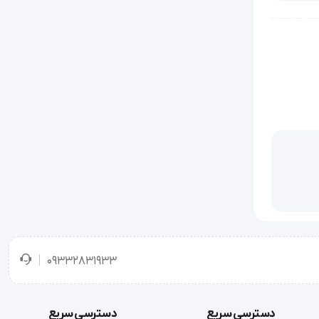
امروزه ماسک های معمول موجود 24، 28، 31، 35 یا 40 درصد اکسیژن را به بیمار تحویل می دهند. در غلظت های بالاتر از 24 درصد، ممکن است 
ماسک حفره هوا یا Venturi برای اکسیژن درمانی بیماران استفاده می شود. این ماسک با در نظر گرفتن کوچک ترین ویژگی های کالبدی یک فرد طراحی 
09332831933
لبه بالایی ماسک با داشتن گیره بینی فلزی، گرد بوده و به خوبی بر روی صورت بیمار قرار می گیرد و بنابراین آسیب زا نخواهند بود. این ماسک به طور 
دسترسی سریع
دسترسی سریع