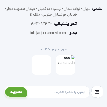
نشانی:
تهران - نواب شمال - نرسیده به کمیل - خیابان محبوب مجاز -
شرکت سازنده/ برند
: احسان طب پارسیان
خیابان خوشیاران جنوبی - پلاک 16
تلفن پشتیبانی:
09332831933
کشور سازنده
: ایران
ایمیل:
info[at]sedanmed.com
رفرنس
: 3لایه لمینت شده غیراستریل
مجوز های فروشگاه
'  گان جراح سه ستاره غیراستریل ETP: ضد آب، سه لایه، مناسب 
دندانپزشکی، با پوشش لمینت تنفسی و مچ کش بافت 🩺
عضویت