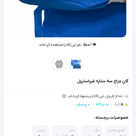
👁️ +
500
نفر این کالا را مشاهده کرده‌اند
👁️ +
500
نفر این کالا را مشاهده کرده‌اند
گان جراح سه ستاره غیراستریل
100٪ از کاربران، این کالا را پیشنهاد کرده اند.
5
(0)
0 دیدگاه
0 پرسش
خصوصیات برجسته:
کشور ساخت:
رنگ:
سایز:
جنس: