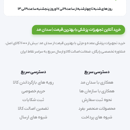
روز های شنبه تا چهارشنبه از ساعت 9 الی 17 و روز پنجشنبه ساعت 9 الی 13
مچ کش بافت
: بهبود راحتی و جلوگیری از ورود آلودگی
خرید آنلاین تجهیزات پزشکی با بهترین قیمت | سدان مد
قد 150 سانتی‌متر
: مناسب برای افراد با قد متوسط
خرید تجهیزات پزشکی عمده و جزئی با بهترین قیمت از سدان مد؛ بیش از 7000 کالای اصل،
رنگ آبی/سفید
: برای تطابق با محیط‌های درمانی
مشاوره تخصصی رایگان، ضمانت اصالت کالا و ارسال سریع به سراسر نقاط ایران
دسترسی سریع
دسترسی سریع
همکاری با سدان مد
رویه های بازگرداندن کالا
همکاری با سازمان ها
حریم خصوصی
مشخصات
نحوه ثبت سفارش
ثبت شکایات
محصولات منحصر بفرد
تضمین اصالت کالا
شیوه های پرداخت
شیوه های ارسال
جنس
: الیافی