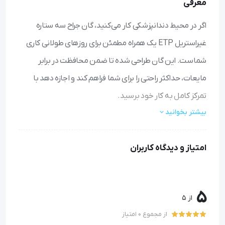
معرفی
اگر در محیط دندانپزشکی کار می‌کنید، گان جراح سه ستاره
غیراستریل ETP یک همراه مطمئن برای روزهای طولانی کاری
شماست. این گان طراحی شده تا ضمن محافظت در برابر
مایعات، حداکثر راحتی را برای شما فراهم کند و اجازه دهد با
تمرکز کامل به کار خود برسید.
بیشتر بخوانید
با ساختار سه لایه و پوشش لمینت تنفسی، هوا به راحتی
گردش می‌کند و از گرم شدن و تعریق اضافی جلوگیری می‌شود
امتیاز و دیدگاه کاربران
خاصیت ضد آب آن شما را در برابر پاشیده شدن مایعات
محافظت می‌کند و بهداشت را تضمین می‌نماید
مچ‌بند کش‌بافت آن کاملاً چسبان است و مانع ورود آلودگی به
داخل آستین می‌شود
5
از 5
قد مناسب و طراحی راحت، حرکات شما را در حین کار محدود
از مجموع 0 امتیاز
نمی‌کند و انعطاف‌پذیری لازم را فراهم می‌آورد