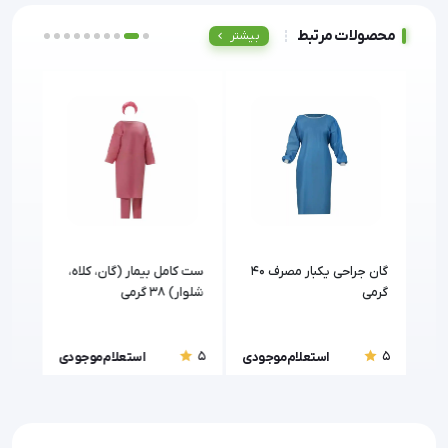
محصولات مرتبط
بیشتر
گان جراحی یکبار مصرف 40
ست کامل بیمار (گان، کلاه،
گان 
گرمی
شلوار) 38 گرمی
غیرا
5
5
5
ودی
استعلام موجودی
استعلام موجودی