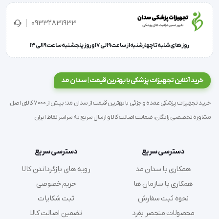
مشخصات و ویژگی‌ها
09332831933
روز های شنبه تا چهارشنبه از ساعت 9 الی 17 و روز پنجشنبه ساعت 9 الی 13
برند:
 روشا طب کسرا
خرید آنلاین تجهیزات پزشکی با بهترین قیمت | سدان مد
کشور سازنده:
 ایران
خرید تجهیزات پزشکی عمده و جزئی با بهترین قیمت از سدان مد؛ بیش از 7000 کالای اصل،
مشاوره تخصصی رایگان، ضمانت اصالت کالا و ارسال سریع به سراسر نقاط ایران
جنس:
 الیافی
دسترسی سریع
دسترسی سریع
رنگ‌ها:
 آبی/سبز
همکاری با سدان مد
رویه های بازگرداندن کالا
همکاری با سازمان ها
حریم خصوصی
سایز:
 Free
نحوه ثبت سفارش
ثبت شکایات
محصولات منحصر بفرد
تضمین اصالت کالا