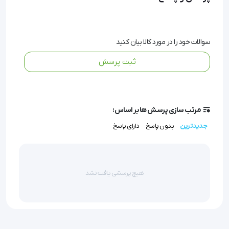
گان جراح بلند دارای کش‌های سفید رنگ در سر آستین 
است که توسط کارشناسان دندال تست شده و از 
سوالات خود را در مورد کالا بیان کنید
مرغوبیت بالایی برخوردار است. این ویژگی باعث می‌شود 
ثبت پرسش
که سر آستین‌ها به خوبی بر روی مچ قرار بگیرند و از ورود 
آلودگی‌ها به داخل گان جلوگیری کنند.
مرتب سازی پرسش ها بر اساس:
جدیدترین
بدون پاسخ
دارای پاسخ
این محصول در دو رنگ آبی و سبز موجود است و به دلیل 
سایز Free، برای تمامی جراحان با هر اندازه‌ای مناسب 
می‌باشد. جنس الیافی این گان باعث تنفس‌پذیری و 
هیچ پرسشی یافت نشد
راحتی بیشتر در طول مدت استفاده می‌شود.