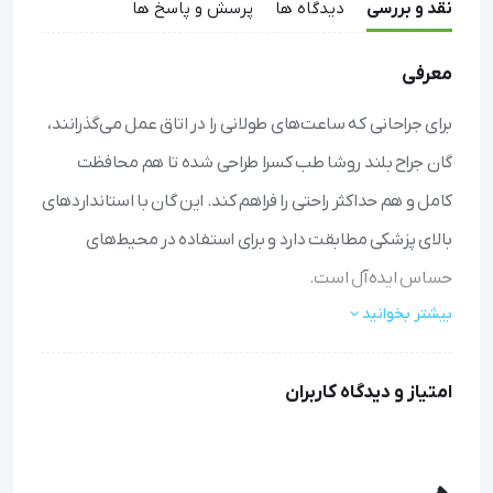
نقد و بررسی
دیدگاه ها
پرسش و پاسخ ها
معرفی
برای جراحانی که ساعت‌های طولانی را در اتاق عمل می‌گذرانند،
گان جراح بلند روشا طب کسرا طراحی شده تا هم محافظت
کامل و هم حداکثر راحتی را فراهم کند. این گان با استانداردهای
بالای پزشکی مطابقت دارد و برای استفاده در محیط‌های
حساس ایده‌آل است.
بیشتر بخوانید
محافظت مطمئن:
کش‌های مرغوب سر آستین‌ها به خوبی
دور مچ قرار می‌گیرند و از نفوذ آلودگی‌ها جلوگیری می‌کنند.
امتیاز و دیدگاه کاربران
راحتی تمام‌وقت:
جنس الیافی و تنفس‌پذیر این گان جراحی
بلند، حتی در طول شیفت‌های طولانی، احساس سبکی و خنکی
را حفظ می‌کند.
مناسب برای همه:
با سایز Free و در دو رنگ آبی و سبز، برای