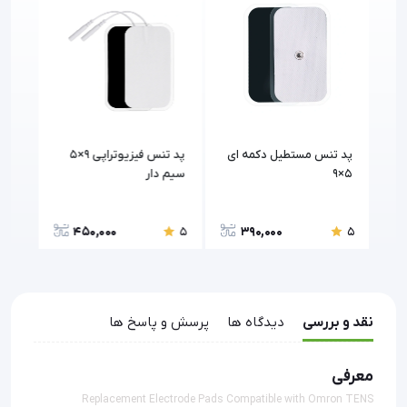
پد تنس مستطیل دکمه ای
پد تنس فیزیوتراپی 9×5
پد ت
5×9
سیم دار
چسب دار 
450,000
390,000
5
5
5
نقد و بررسی
دیدگاه ها
پرسش و پاسخ ها
معرفی
Replacement Electrode Pads Compatible with Omron TENS