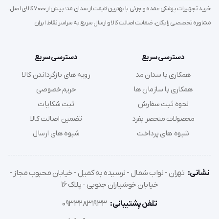
خرید تجهیزات پزشکی عمده و جزئی با بهترین قیمت از سدان مد؛ بیش از 7000 کالای اصل،
مشاوره تخصصی رایگان، ضمانت اصالت کالا و ارسال سریع به سراسر نقاط ایران
دسترسی سریع
دسترسی سریع
همکاری با سدان مد
رویه های بازگرداندن کالا
همکاری با سازمان ها
حریم خصوصی
نحوه ثبت سفارش
ثبت شکایات
محصولات منحصر بفرد
تضمین اصالت کالا
شیوه های پرداخت
شیوه های ارسال
نشانی:
تهران - نواب شمال - نرسیده به کمیل - خیابان محبوب مجاز -
خیابان خوشیاران جنوبی - پلاک 16
تلفن پشتیبانی:
09332831933