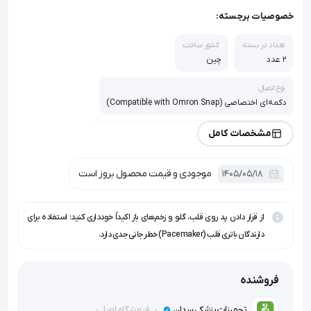
خصوصیات برجسته:
تعداد در بسته:
کشور ساخت:
2 عدد
چین
نوع اتصال:
دکمه‌ای اختصاصی (Compatible with Omron Snap)
سازگاری با دستگاه:
مشخصات کامل
سری‌های Omron HV-F (مثل HV-F127, HV-F128, E2, E4)
موجودی و قیمت محصول بروز است
1405/05/18
تکنولوژی ژل:
هیدروژل رسانای تقویت‌شده با چسبندگی بالا
از قرار دادن پد روی قلب، گلو و زخم‌های باز اکیداً خودداری کنید؛ استفاده برای
دارندگان باتری قلب (Pacemaker) خطر جانی جدی دارد.
فروشنده
فروشگاه اصلی
تجهیزات پزشکی سدان