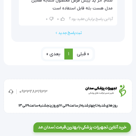
سلام. اگر پد پیش فرض محصول مشابه همین
برگردانید.
مدل هست بله قابل استفاده است
0
0
آیا این پاسخ برایتان مفید بود؟
پد تنس
تنس الکترود
ثبت پاسخ جدید
« قبلی
1
بعدی »
09332831933
روز های شنبه تا چهارشنبه از ساعت 9 الی 17 و روز پنجشنبه ساعت 9 الی 13
خرید آنلاین تجهیزات پزشکی با بهترین قیمت | سدان مد