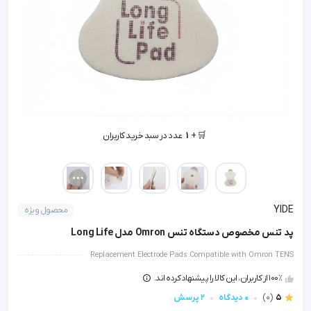
🤩 بهترین قیمت در
30
روز گذشته
🛒 +
1
عدد در سبد خرید کاربران
👁️ +
1000
نفر این کالا را مشاهده کرده‌اند
🤩 بهترین قیمت در
30
روز گذشته
YIDE
محصول ویژه
پد تنس مخصوص دستگاه تنس Omron مدل Long Life
Replacement Electrode Pads Compatible with Omron TENS
100٪ از کاربران، این کالا را پیشنهاد کرده اند.
5
(0)
0 دیدگاه
2 پرسش