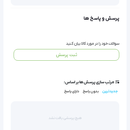
نگاتوسکوپ چهار خانه رادیولوژی مدیکر ابزاری پیشرفته و
ضروری برای مراکز تصویربرداری پزشکی است که با استفاده
پرسش و پاسخ ها
از پلکسی گلاس ضد خش ساخته شده و در برابر شرایط
مختلف محیطی مقاوم است.
سوالات خود را در مورد کالا بیان کنید
این محصول به دلیل قابلیت تنظیم شدت نور به صورت
ثبت پرسش
دستی و وجود تکنولوژی LGP و LED تایوانی، وضوحی
بی‌نظیر در نمایش تصاویر رادیولوژی ارائه می‌دهد.
مرتب سازی پرسش ها بر اساس:
همچنین با داشتن سنسور تشخیص فیلم و سیستم
جدیدترین
بدون پاسخ
دارای پاسخ
خاموشی خودکار، عملکردی بهینه و طولانی مدت را
تضمین می‌کند.
هیچ پرسشی یافت نشد
نگاتوسکوپ چهار خانه رادیولوژی با طراحی دیواری و ابعاد