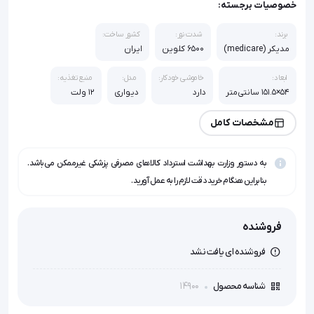
خصوصیات برجسته:
برند:
شدت نور:
کشور ساخت:
مدیکر (medicare)
6500 کلوین
ایران
ابعاد:
خاموشی خودکار:
مدل:
منبع تغذیه:
54×151.5 سانتی‌متر
دارد
دیواری
12 ولت
مشخصات کامل
به دستور وزارت بهداشت استرداد کالاهای مصرفی پزشکی غیرممکن می‌باشد.
بنابراین هنگام خرید دقت لازم را به عمل آورید.
فروشنده
فروشنده ای یافت نشد
14900
شناسه محصول