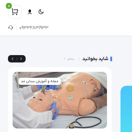
0
09332831933
شاید بخوانید
|
بیشتر
سدان مد
مجله و آموزش سدان مد