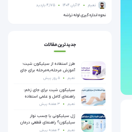
نعیم
12 آبان 1404
4,175 بازدید
نحوه اندازه گیری لوله تراشه
ماسک N95
جدیدترین مقالات
طرز استفاده از سیلیکون شیت؛
آموزش مرحله‌به‌مرحله برای جای
زخم و بخیه
نعیم
5 روز پیش
سیلیکون شیت برای جای زخم:
راهنمای کامل و علمی استفاده
نعیم
3 هفته پیش
ژل سیلیکونی یا چسب نوار
سیلیکون؟ راهنمای قطعی درمان
جای زخم
نعیم
4 هفته پیش