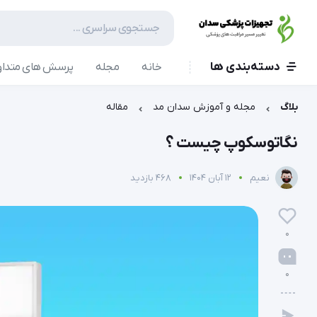
دسته‌بندی ها
خانه
مجله
پرسش های متداو
بلاگ
مجله و آموزش سدان مد
مقاله
نگاتوسکوپ چیست ؟
نعیم
12 آبان 1404
468 بازدید
0
0