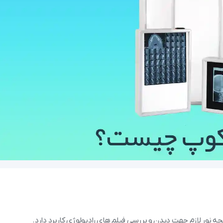
448 بازدید
نعیم
12 آبان 1404
990 بازدید
سک از روی صورت
تفاوت بای پپ و سی پپ چیست ؟
 نور لازم جهت دیدن و بررسی فیلم های رادیولوژی کاربرد دارد.