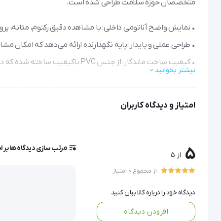
متخصصان حوزه سلامت طراحی شده است.
• نمایش واضح آناتومی داخلی: با مشاهده دقیق رکتوم، مثانه، پروس
• طراحی عملی و پایدار: پایه نگهدارنده ارائه می‌دهد که امکان مشاهد
• کیفیت ساخت ماندگار: از جنس PVC باکیفیت ساخته شده که در برابر استفاده مکرر مقاوم است و سال‌ها قابل استفاده خواهد بود.
بیشتر بخوانید
• نمایش جامع آموزشی: با نشان دادن ۳۱ موقعیت مختلف، به یکی از کامل‌ترین منابع آموزشی برای مطالعه آناتومی لگن تبدیل شده است.
• حمل و نقل آسان: با وزن مناسب (۱.۹ کیلوگرم) و ابعاد جمع‌وجور، به راحتی قابل جابجایی بین کلاس‌های درس و محیط‌های آموزشی است.
امتیاز و دیدگاه کاربران
مولاژ مقطع میانی لگن مرد 2 قسمتی
 ساخت کشور چین ساختار می
مرتب سازی دیدگاه ها بر 
5
از 5
محسوب می شود و در دانشکده های پزشکی پرکاربرد است.
از مجموع 0 امتیاز
دیدگاه خود را درباره کالا بیان کنید
مشخصات و ویژگی های مولاژ مقطع میانی لگن مرد 2 قسم
افزودن دیدگاه