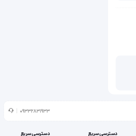
09332831933
دسترسی سریع
دسترسی سریع
'  این محصول از جنس PVC است و در ابعاد 25×10×27 سانتیمتر و وزن 1.9 کیلوگرم طراحی و تولید شده است.  این محصول از 4 قسمت تشکیل شده است و در آن 31 