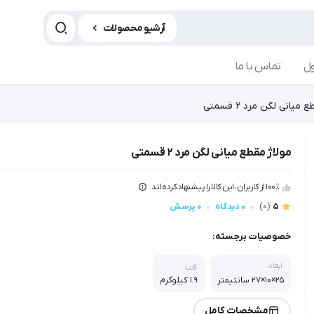
آرشیو محصولات
ل
تماس با ما
میانی لگن مرد 2 قسمتی
مولاژ مقطع میانی لگن مرد 2 قسمتی
100٪ از کاربران، این کالا را پیشنهاد کرده اند.
5
(0)
0 دیدگاه
0 پرسش
خصوصیات برجسته:
ابعاد:
وزن:
25×10×27 سانتیمتر
1.9 کیلوگرم
مشخصات کامل