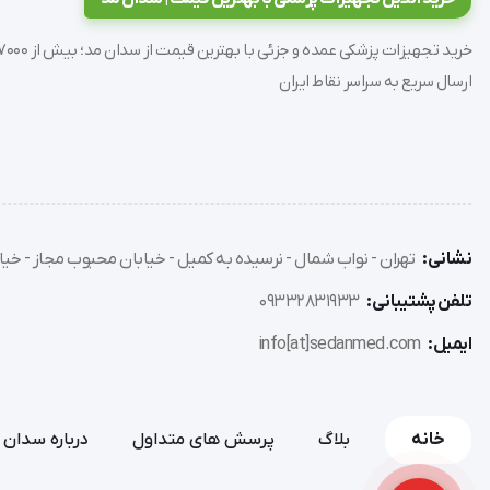
موقعیت مختلف نمایش داده شده است.
ارسال سریع به سراسر نقاط ایران
نشانی:
تهران - نواب شمال - نرسیده به کمیل - خیابان محبوب مجاز - خیاب
تلفن پشتیبانی:
09332831933
ایمیل:
info[at]sedanmed.com
خانه
بلاگ
پرسش های متداول
درباره سدان 