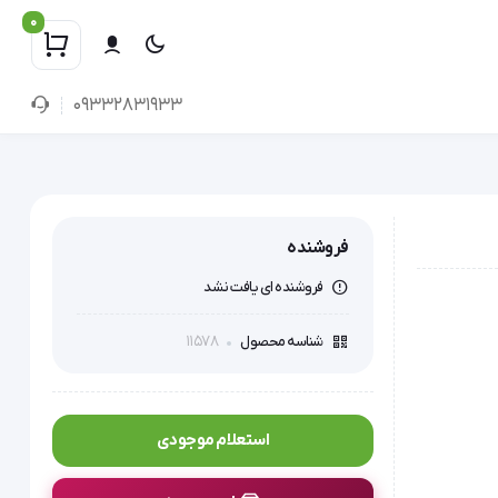
0
09332831933
فروشنده
فروشنده ای یافت نشد
11578
شناسه محصول
استعلام موجودی