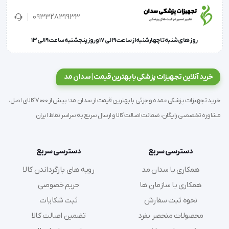
09332831933
روز های شنبه تا چهارشنبه از ساعت 9 الی 17 و روز پنجشنبه ساعت 9 الی 13
'  در این مولاژ 22 موقعیت مختلف نمایش داده شده است.  این 
خرید آنلاین تجهیزات پزشکی با بهترین قیمت | سدان مد
مدل آناتومی از جنس PVC است و در ابعاد 9×20×14 و وزن 0.94 
خرید تجهیزات پزشکی عمده و جزئی با بهترین قیمت از سدان مد؛ بیش از 7000 کالای اصل،
کیلوگرم طراحی شده است.
مشاوره تخصصی رایگان، ضمانت اصالت کالا و ارسال سریع به سراسر نقاط ایران
دسترسی سریع
دسترسی سریع
همکاری با سدان مد
رویه های بازگرداندن کالا
همکاری با سازمان ها
حریم خصوصی
نحوه ثبت سفارش
ثبت شکایات
محصولات منحصر بفرد
تضمین اصالت کالا