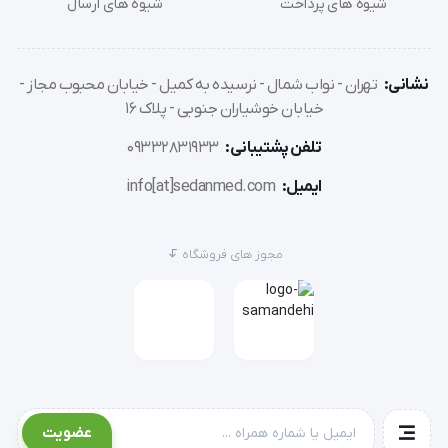
شیوه های پرداخت
شیوه های ارسال
نشانی:
تهران - نواب شمال - نرسیده به کمیل - خیابان محبوب مجاز -
خیابان خوشیاران جنوبی - پلاک 16
تلفن پشتیبانی:
09332831933
ایمیل:
info[at]sedanmed.com
مجوز های فروشگاه
عضویت