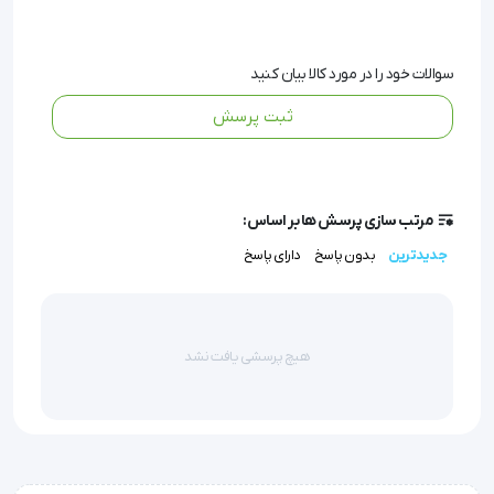
سوالات خود را در مورد کالا بیان کنید
مشخصات و ویژگی های مولاژ کبد
ثبت پرسش
مرتب سازی پرسش ها بر اساس:
این محصول بر اساس آناتومی بدن انسان طراحی شده 
جدیدترین
بدون پاسخ
دارای پاسخ
است و لوب های کبد، صفاق، کیسه صفرا و رگ های خونی را 
نشان می دهد.
هیچ پرسشی یافت نشد
در این مولاژ 22 موقعیت مختلف نمایش داده شده است.
این مدل آناتومی از جنس PVC است و در ابعاد 9×20×14 و 
وزن 0.94 کیلوگرم طراحی شده است.