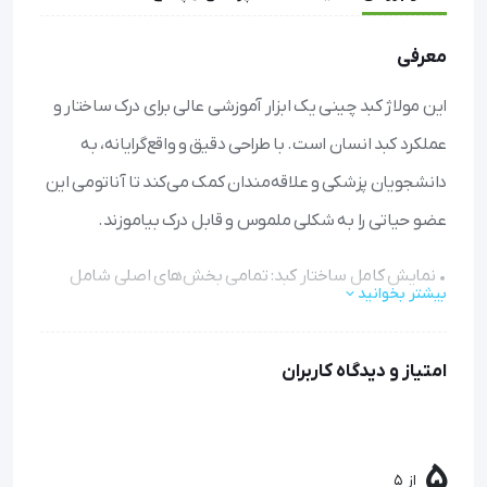
معرفی
این مولاژ کبد چینی یک ابزار آموزشی عالی برای درک ساختار و
عملکرد کبد انسان است. با طراحی دقیق و واقع‌گرایانه، به
دانشجویان پزشکی و علاقه‌مندان کمک می‌کند تا آناتومی این
عضو حیاتی را به شکلی ملموس و قابل درک بیاموزند.
• نمایش کامل ساختار کبد: تمامی بخش‌های اصلی شامل
بیشتر بخوانید
لوب‌ها، کیسه صفرا، رگ‌های خونی و اتصالات آناتومیک را به
وضوح مشاهده کنید
امتیاز و دیدگاه کاربران
• ۲۲ موقعیت آموزشی: امکان بررسی جنبه‌های مختلف کبد از
زوایای گوناگون برای یادگیری جامع فراهم شده است
5
از 5