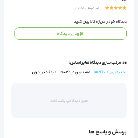
• طراحی با دوام و سبک: ساخته شده از PVC با کیفیت که
از مجموع 0 امتیاز
باعث می‌شود حمل و استفاده از آن در کلاس‌های درس آسان
دیدگاه خود را درباره کالا بیان کنید
باشد
افزودن دیدگاه
• اندازه مناسب: ابعاد بهینه‌ای دارد که هم برای نمایش گروهی
و هم برای مطالعه انفرادی مناسب است
مرتب سازی دیدگاه ها بر اساس:
• مدل واقع‌گرایانه: بر اساس آناتومی دقیق بدن انسان طراحی
جدیدترین دیدگاه ها
مفیدترین دیدگاه ها
دیدگاه خریداران
شده که یادگیری را تسهیل می‌کند
هیچ دیدگاهی یافت نشد
مولاژ کبد
 ساخت کشور چین یک مدل کاربردی جهت 
نمایش ساختار کبد است. این مولاژ جزء خانواده مولاژهای 
پیشرفته محسوب می شود و در دانشکده های پزشکی 
پرسش و پاسخ ها
پرکاربرد است.