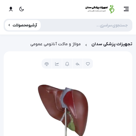
آرشیو محصولات
تجهیزات پزشکی سدان
مولاژ و ماکت آناتومی عمومی