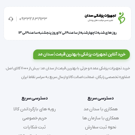
مراکزی که مجهز به اتاق عمل و این دستگاه کاربردی 
هستند مناسب می باشد.
09332831933
روز های شنبه تا چهارشنبه از ساعت 9 الی 17 و روز پنجشنبه ساعت 9 الی 13
از جمله برند های مختلفی که محصول پزشکی را طراحی و 
خرید آنلاین تجهیزات پزشکی با بهترین قیمت | سدان مد
تولید می کنند می توان موارد زیر را نام برد:
خرید تجهیزات پزشکی عمده و جزئی با بهترین قیمت از سدان مد؛ بیش از 7000 کالای اصل،
مشاوره تخصصی رایگان، ضمانت اصالت کالا و ارسال سریع به سراسر نقاط ایران
PHILIPS
دسترسی سریع
دسترسی سریع
همکاری با سدان مد
رویه های بازگرداندن کالا
CodeMaster
همکاری با سازمان ها
حریم خصوصی
نحوه ثبت سفارش
ثبت شکایات
PHYSIO-CONTROL