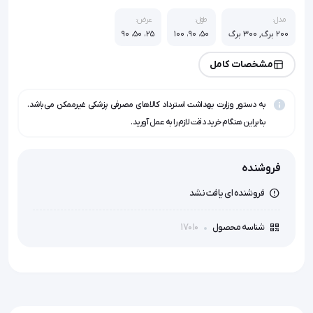
مدل:
طول:
عرض:
200 برگ, 300 برگ
50، 90، 100
25، 50، 90
مشخصات کامل
به دستور وزارت بهداشت استرداد کالاهای مصرفی پزشکی غیرممکن می‌باشد.
بنابراین هنگام خرید دقت لازم را به عمل آورید.
فروشنده
فروشنده ای یافت نشد
17010
شناسه محصول