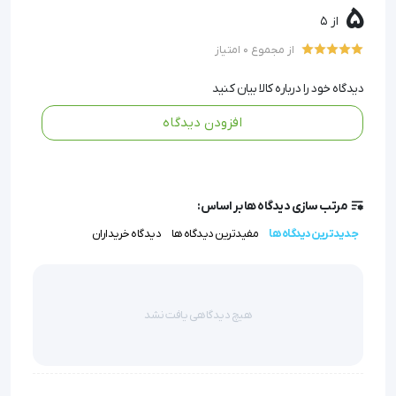
5
سازگاری با برندهای مختلف: این کاغذ با دستگاه‌های
از 5
الکتروشوک معروف مانند فیلیپس، ZOLL و سایر برندها کاملاً
از مجموع 0 امتیاز
سازگار است.
انواع رولی و کتابی: با توجه به نیاز و نوع دستگاه خود،
دیدگاه خود را درباره کالا بیان کنید
می‌توانید فرمت مناسب را انتخاب کنید.
افزودن دیدگاه
قیمت مقرون‌به‌صرفه: با هزینه‌ای مناسب، یک محصول با دوام
و قابل اعتماد برای استفاده در مراکز درمانی تهیه کنید.
مرتب سازی دیدگاه ها بر اساس:
جدیدترین دیدگاه ها
مفیدترین دیدگاه ها
دیدگاه خریداران
در حالت طبیعی، فیبرهای عضلات قلبی از قانون همه یا 
هیچ تبعیت کرده و به شکل منظم یعنی ابتدا عضلات 
دهلیز ها و سپس عضلات بطن ها منقبض می شوند.
هیچ دیدگاهی یافت نشد
هنگامی که فیبریلاسیون قلبی (دهلیزی یا بطنی) اتفاق 