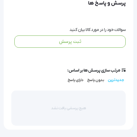
پرسش و پاسخ ها
می افتد، فیبرهای قلبی به صورت همزمان منقبض نشده 
و عملکرد قلب را با اختلال مواجه می کند. دستگاه 
الکتروشوک یکی از انواع تجهیزات پزشکی اتاق عمل است 
سوالات خود را در مورد کالا بیان کنید
که با اعمال یک شوک قوی به قلب بیمار، باعث می شود تا 
ثبت پرسش
فیبر های قلبی بازیابی شده و به طور همزمان منقبض 
شوند.
مرتب سازی پرسش ها بر اساس:
جدیدترین
بدون پاسخ
دارای پاسخ
کاغذ دستگاه الکتروشوک
 در انواع کتابی و رولی و با ابعاد 
مختلف طراحی و تولید می شود که برای انواع دستگاه های 
الکتروشوک قلبی مناسب می باشد.
هیچ پرسشی یافت نشد
این کاغذ پزشکی در مراکز درمانی مختلف اعم از اورژانس و 