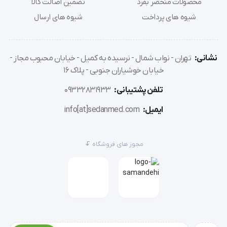
محصولات منحصر بفرد
تضمین اصالت کالا
شیوه های پرداخت
شیوه های ارسال
Nihon Kohden
ZOLL
نشانی:
تهران - نواب شمال - نرسیده به کمیل - خیابان محبوب مجاز -
خیابان خوشیاران جنوبی - پلاک 16
تلفن پشتیبانی:
09332831933
ایمیل:
info[at]sedanmed.com
ویژگی های کاغذ دستگاه الکتروشوک
مجوز های فروشگاه
از جمله مزایای خرید کاغذ الکتروشوک عبارت است از: