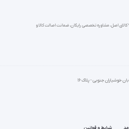
خرید تجهیزات پزشکی عمده و جزئی با بهترین قیمت از سدان مد؛ بیش از 7000 کالای اصل، مشاوره تخصصی رایگان، ضمانت اصالت کالا و
ان خوشیاران جنوبی - پلاک 16
مد
شرایط و قوانین