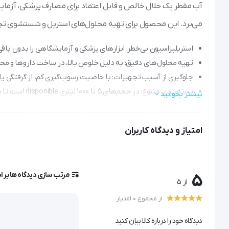
آب مقطر یک حلال خالص و قابل اعتماد برای مصارف پزشکی، آزمایش
می‌برد. این محصول برای تهیه محلول‌های استریل و شستشوی ت
استریلیزاسیون بی‌خطر: ابزارهای پزشکی و آزمایشگاهی را بدون باق
تهیه محلول‌های دقیق: به دلیل خلوص بالا، در ساخت داروها و محل
جلوگیری از آسیب تجهیزات: با خاصیت رسوب‌گیری کم، از گرفتگی ی
بسته‌بندی متنوع: در حجم‌های ۵ تا ۱۰۰۰ لیتری disponible است تا با نیازهای مختلف صنایع و مراکز درمانی هماهنگ شود.
بیشتر بخوانید
امتیاز و دیدگاه کاربران
آب مقطر
مرتب سازی دیدگاه ها بر 
5
از 5
از مجموع 0 امتیاز
این مواد را نمی توان به کمک روش تقطیر از آب جدا نمود.
دیدگاه خود را درباره کالا بیان کنید