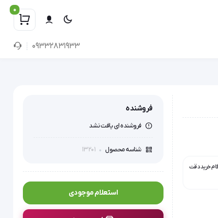
0
09332831933
فروشنده
فروشنده ای یافت نشد
13201
شناسه محصول
گام خرید دقت
استعلام موجودی