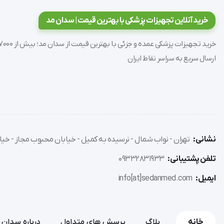
این محصول در گالن های 5 لیتری و 20 لیتری و یا تانکر 1000 لیتری موجود می باشد.
خرید آنلاین تجهیزات پزشکی با بهترین قیمت | سدان مد
ارسال سریع به سراسر نقاط ایران
می شود.
تولیدات و تحقیقات تاثیر به سزایی داشته باشد.
نشانی:
تهران - نواب شمال - نرسیده به کمیل - خیابان محبوب مجاز - خیاب
استفاده نمود.
تلفن پشتیبانی:
09332831933
ایمیل:
info[at]sedanmed.com
مناسبی دارد.
خانه
بلاگ
پرسش های متداول
درباره سدان 