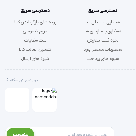
دسترسی سریع
دسترسی سریع
همکاری با سدان مد
رویه های بازگرداندن کالا
آب مقطر زلال شفاف و عاری از آلودگی است اما برای خوردن مناسب نبوده و معمولا جهت استفاده در مصارف پزشکی، آزمایشگاهی و صنعتی تهیه و تولید 
همکاری با سازمان ها
حریم خصوصی
نحوه ثبت سفارش
ثبت شکایات
محصولات منحصر بفرد
تضمین اصالت کالا
این محصول، مهم ترین حلال آزمایشگاهی، صنعتی و داروسازی است که با دارا بودن میزان کمتری ناخاصلی نسبت به آب معمولی، می تواند در نتایج 
شیوه های پرداخت
شیوه های ارسال
مجوز های فروشگاه
از این آب می توان جهت تولید مواد شیمیایی صنعتی و آزمایشگاهی، گازرسانی، صنایع مختلفی همچون خودروسازی و یا صنایع آرایشی و بهداشتی و ... 
این محصول از تقطیر آب شرب یا آب شیرین به دست می آید و جهت استفاده در تهیه ترکیب های شیمیایی و یا استفاده در صنایع مختلف، خلوص 
عضویت