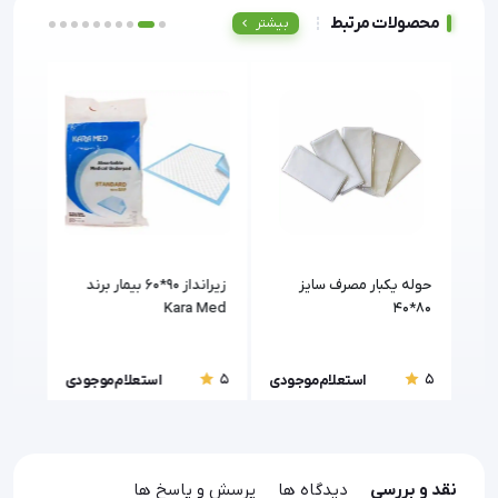
محصولات مرتبط
بیشتر
حوله یکبار مصرف سایز
زیرانداز ۹۰*۶۰ بیمار برند
رول 
Kara Med
۸۰*۴۰
5
5
5
ودی
استعلام موجودی
استعلام موجودی
نقد و بررسی
دیدگاه ها
پرسش و پاسخ ها