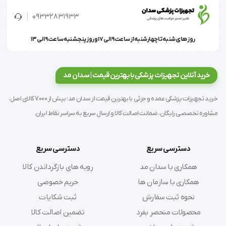
09332831933
روز های شنبه تا چهارشنبه از ساعت 9 الی 17 و روز پنجشنبه ساعت 9 الی 13
در تولید این حوله ها همچنین از الیاف طبیعی استفاده 
شده که سازگار با پوست لطیف کودکان هستند و 
خرید آنلاین تجهیزات پزشکی با بهترین قیمت | سدان مد
هیچگونه آلرژی یا حساسیتی را برای آنان به وجود نخواهد 
آورد. این حوله های بهداشتی با کاربری آسانی که دارند، 
خرید تجهیزات پزشکی عمده و جزئی با بهترین قیمت از سدان مد؛ بیش از 7000 کالای اصل،
آرامش را برای کودک و مادر فراهم می نمایند.
مشاوره تخصصی رایگان، ضمانت اصالت کالا و ارسال سریع به سراسر نقاط ایران
دسترسی سریع
دسترسی سریع
با
 سدان مد
 همراه باشید.
همکاری با سدان مد
رویه های بازگرداندن کالا
همکاری با سازمان ها
حریم خصوصی
نحوه ثبت سفارش
ثبت شکایات
ویژگی های حوله نوزاد یکبار مصرف
محصولات منحصر بفرد
تضمین اصالت کالا