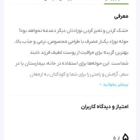
معرفی
خشک کردن و تمیز کردن نوزادتان دیگر دغدغه نخواهد بود!
حوله نوزاد یکبار مصرف با طراحی مخصوص، نرمی و جذب بالا،
بهترین گزینه برای مراقبت از پوست لطیف فرزند دلبند
شماست. این حوله‌ها برای استفاده در خانه، بیمارستان یا در
سفر، آرامش و راحتی را برای شما و کودکتان به ارمغان
بیشتر بخوانید
می‌آورند.
نرمی و سازگاری با پوست: از جنس پنبه طبیعی و بسیار لطیف،
امتیاز و دیدگاه کاربران
بدون ایجاد هرگونه حساسیت یا قرمزی روی پوست کودک.
جذب فوق‌العاده: تا چند برابر وزن خود آب جذب کرده و بدن
نوزاد را به سرعت و کاملاً خشک می‌کند.
5
مقاوم و بدون پرز: با وجود نازکی و سبکی، بسیار بادوام است و
از 5