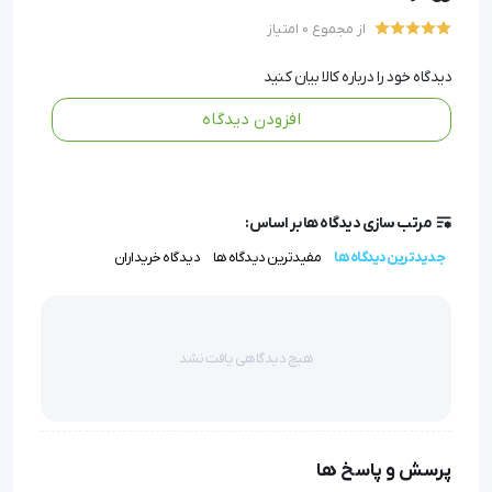
در حین استفاده پاره یا پرز نمی‌دهد.
از مجموع 0 امتیاز
کاربری آسان و همه‌جانبه: برای خشک‌کردن بعد از حمام،
تعویض پوشک یا شست‌وشوی روزانه، در هر زمان و مکانی
دیدگاه خود را درباره کالا بیان کنید
قابل استفاده است.
افزودن دیدگاه
سبک و قابل حمل: وزن کم و قابلیت حمل آسان، آن را به
همراهی ایده‌آل برای مسافرت و گردش تبدیل کرده است.
مرتب سازی دیدگاه ها بر اساس:
جدیدترین دیدگاه ها
مفیدترین دیدگاه ها
دیدگاه خریداران
بدون شک تمیز کردن نوزاد در بدو تولد یکی از دغدغه های 
اصلی مادران پس از زایمان است. حوله ها امروزه در انواع 
مختلفی تولید می شوند که
 حوله های یکبار
 مصرف یکی از 
هیچ دیدگاهی یافت نشد
پرطرفدار ترین آن ها می باشد. حوله های یکبار مصرف به 
دلیل عدم نیاز به شست و شو و البته مقرون به صرفه 
بودن، به خوبی توانسته اند امروزه جایگزین انواع حوله 
پرسش و پاسخ ها