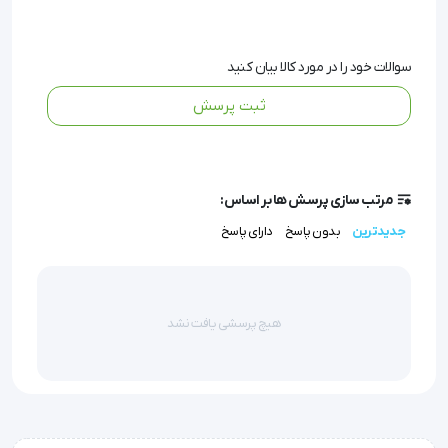
های پارچه ای شوند. 
حوله های یکبار مصرف
 جهت 
استفاده در بیمارستان، مسافرت، و هر مکان دیگری 
سوالات خود را در مورد کالا بیان کنید
مناسب بوده و می توانند به خوبی نوزاد و یا کودک را تمیز 
ثبت پرسش
نمایند.
حوله نوزاد یکبار مصرف
 با جنس نرم و لطیفی که دارد، به 
مرتب سازی پرسش ها بر اساس:
جدیدترین
بدون پاسخ
دارای پاسخ
خوبی پوست نوزاد دلبند شما را تمیز نموده و او را آزرده 
نخواهد نمود. این حوله ها با جذب بالای آب، جهت خشک 
کردن نوزاد پس از حمام کردن و یا شست و شوی روزانه 
هیچ پرسشی یافت نشد
پس از تعویض پوشک، مورد استفاده قرار می گیرند. 
همچنین این حوله ها با وزن کمی که دارند، قابلیت حمل و 
جا به جایی آسانی داشته و شما می توانید و فضای بسیار 
کمی را اشغال می نمایند.