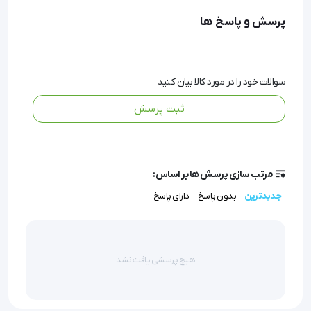
تنفسی جلوگیری می‌نماید.
پرسش و پاسخ ها
استفاده صحیح از این ابزار نه تنها مانع آسیب به دهان و
دندان بیمار می‌شود، بلکه مسیر اکسیژن‌رسانی به ریه‌ها و
سوالات خود را در مورد کالا بیان کنید
مغز را نیز تضمین می‌کند.
ثبت پرسش
این ویژگی‌ها باعث می‌شود که دهان بازکن پیچی مخروطی
یکی از ابزارهای ضروری در فوریت‌های پزشکی و عملیات احیا
باشد.
مرتب سازی پرسش ها بر اساس:
جدیدترین
بدون پاسخ
دارای پاسخ
ویژگی و مشخصات فنی
جنس: pvc مقاوم و بهداشتی (استریل و قابل شستشو)
هیچ پرسشی یافت نشد
طراحی: مخروطی با سطح مارپیچی برای سهولت استفاده
کاربرد: مناسب برای بیماران بیهوش یا با فک قفل شده
ایمنی: طراحی شده برای کاهش احتمال آسیب به دهان و