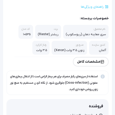
راهنمای ویژگی‌ها
خصوصیات برجسته:
نام محصول:
برند:
کد مدل:
سری معاینه دهان (ریوسکوپ)
ریشتر (Riester)
10535
کشور سازنده:
منبع نور:
ولتاژ کارکرد:
آلمان
زنون 3.5 ولت (Xenon)
3.5 ولت
جریان نامی:
اقلام همراه:
مشخصات کامل
500 تا 600 میلی‌آمپر
20 عدد اسپکولوم/سری بهداشتی یکبار مصرف
استفاده از سری‌های یکبار مصرف برای هر بیمار الزامی است تا از انتقال بیماری‌های
عفونی (Cross-infection) جلوگیری شود. از نگاه کردن مستقیم به منبع نور
زنون روشن خودداری کنید.
فروشنده