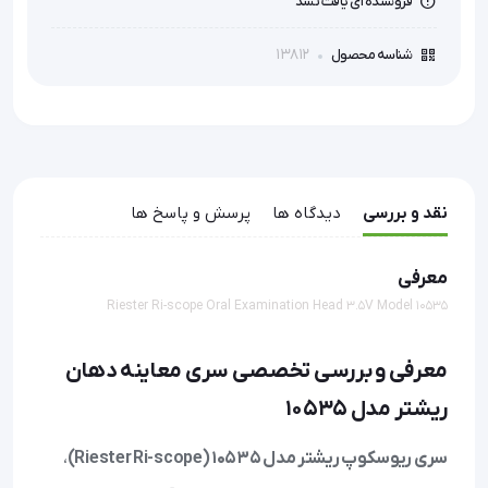
فروشنده ای یافت نشد
13812
شناسه محصول
نقد و بررسی
دیدگاه ها
پرسش و پاسخ ها
معرفی
Riester Ri-scope Oral Examination Head 3.5V Model 10535
معرفی و بررسی تخصصی سری معاینه دهان
ریشتر مدل 10535
سری ریوسکوپ ریشتر مدل 10535 (Riester Ri-scope)
،