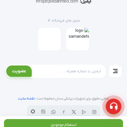
ایمیل:
info[at]sedanmed.com
معاینه:
معاینه را انجام دهید. نور زنون به شما کمک می‌کند
تا بافت‌های پرخون یا غیرطبیعی را به راحتی تشخیص دهید.
مجوز های فروشگاه
اتمام کار:
پس از پایان معاینه، سری یکبار مصرف را جدا کرده و
در سطل زباله عفونی (Safety Box در صورت نوک تیز بودن یا
سطل زرد) بیندازید.
سوالات متداول (FAQ)
عضویت
آیا این هد با تمام دسته‌های ریشتر سازگار است؟
این مدل (10535) به طور خاص برای سیستم‌های 3.5 ولت
طراحی شده است. لطفا پیش از خرید اطمینان حاصل کنید که
تمامی حقوق برای تجهیزات پزشکی سدان محفوظ است -
نقشه سایت
هندل (دسته) شما خروجی 3.5 ولت دارد (معمولاً سری Ri-
scope L).
استعلام موجودی