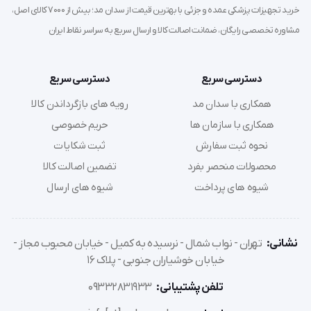
اقدامات جراحی جزئی:
فراهم کردن نور متمرکز برای
خرید تجهیزات پزشکی عمده و جزئی با بهترین قیمت از سدان مد؛ بیش از 7000 کالای اصل،
نمونه‌برداری‌های سطحی یا خارج کردن اجسام خارجی.
مشاوره تخصصی رایگان، ضمانت اصالت کالا و ارسال سریع به سراسر نقاط ایران
دسترسی سریع
دسترسی سریع
دستورالعمل استفاده (گام به گام)
همکاری با سدان مد
رویه های بازگرداندن کالا
آماده‌سازی:
اطمینان حاصل کنید که هندل (دسته) دستگاه
همکاری با سازمان ها
حریم خصوصی
شارژ کافی داشته و هد ریوسکوپ به درستی روی آن قفل شده
نحوه ثبت سفارش
ثبت شکایات
است.
محصولات منحصر بفرد
تضمین اصالت کالا
نصب سری بهداشتی:
یک عدد سری (اسپکولوم/ابسلانگ)
شیوه های پرداخت
شیوه های ارسال
جدید و یکبار مصرف را از بسته استریل خارج کرده و روی دهانه
هد نصب کنید.
روشن کردن:
دستگاه را روشن کرده و شدت نور را تنظیم
نشانی:
تهران - نواب شمال - نرسیده به کمیل - خیابان محبوب مجاز -
نمایید.
خیابان خوشیاران جنوبی - پلاک 16
تنظیم لنز:
با استفاده از مکانیزم چرخشی، لنز را حرکت دهید تا
بهترین بزرگنمایی و وضوح را بر روی ناحیه هدف به دست
تلفن پشتیبانی:
09332831933
آورید.