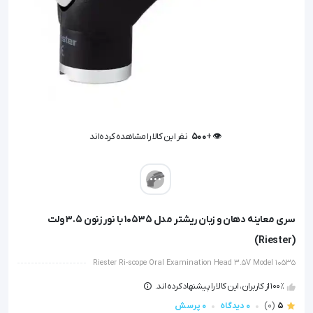
👁️ +
500
نفر این کالا را مشاهده کرده‌اند
👁️ +
500
نفر این کالا را مشاهده کرده‌اند
سری معاینه دهان و زبان ریشتر مدل 10535 با نور زنون 3.5 ولت
(Riester)
Riester Ri-scope Oral Examination Head 3.5V Model 10535
100٪ از کاربران، این کالا را پیشنهاد کرده اند.
5
(0)
0 دیدگاه
0 پرسش