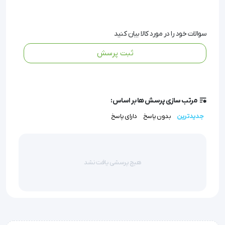
به طوری که
 نخ جراحی PVDF کالسوت
 از انواع نخ های 
سوالات خود را در مورد کالا بیان کنید
بخیه است که از ترکیب مواد پلیمری ساخته می شود. 
ثبت پرسش
بنابراین اگر علاقه دارید که اطلاعات بیشتری در این زمینه 
کسب کنید؛ با ما همراه باشید. زیرا در این مقاله می 
خواهیم که به توضیح در رابطه با نخ های جراحی PVDF 
مرتب سازی پرسش ها بر اساس:
بپردازیم.
جدیدترین
بدون پاسخ
دارای پاسخ
شناخت نخ جراحی PVDF کالسوت
هیچ پرسشی یافت نشد
سری نخ های PVDF در دسته نخ های جراحی پلیمری قرار 
دارند که نام آن از پلی وینیلدین فلوراید گرفته شده است. 