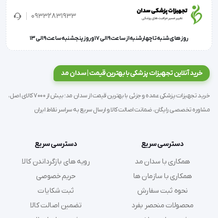
این نوع از نخ های بخیه به شکل مونوفیلامنت یا تک 
09332831933
رشته و با رنگ آبی شناخته می شوند و هیچ گونه روکشی 
روز های شنبه تا چهارشنبه از ساعت 9 الی 17 و روز پنجشنبه ساعت 9 الی 13
روی آن ها وجود ندارد.
خرید آنلاین تجهیزات پزشکی با بهترین قیمت | سدان مد
نخ جراحی PVDF کالسوت
 در مقایسه با انواع نخ های 
خرید تجهیزات پزشکی عمده و جزئی با بهترین قیمت از سدان مد؛ بیش از 7000 کالای اصل،
پلیمری با بدن واکنش پذیری کم تری دارد. علاوه بر این با 
مشاوره تخصصی رایگان، ضمانت اصالت کالا و ارسال سریع به سراسر نقاط ایران
برخورداری از فاصله مناسب بین الیاف شرایط را برای رشد 
باکتری در محل به کار رفته فراهم نمی کند. در بسته بندی 
دسترسی سریع
دسترسی سریع
های این نوع از نخ های جراحی سوزن هایی نیز دیده می 
همکاری با سدان مد
رویه های بازگرداندن کالا
شود.
همکاری با سازمان ها
حریم خصوصی
نحوه ثبت سفارش
ثبت شکایات
محصولات منحصر بفرد
تضمین اصالت کالا
این سوزن ها به ریورس کاتینگ یا برش معکوس معروف 