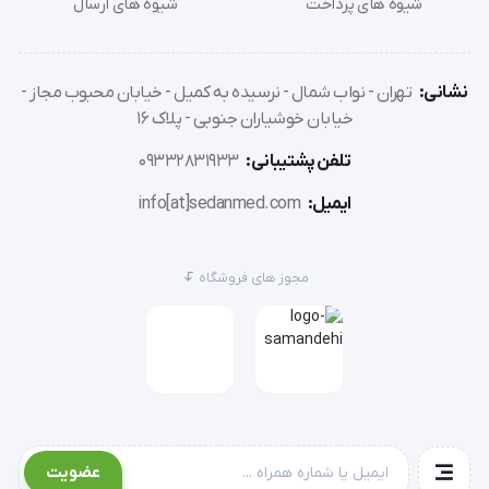
شیوه های پرداخت
شیوه های ارسال
هستند که از آلیاژ فولاد ضدزنگ برای تولید آن ها استفاده 
می کنند. همچنین باید بدانید که نخ های جراحی PVDF 
نشانی:
تهران - نواب شمال - نرسیده به کمیل - خیابان محبوب مجاز -
قابلیت تنها یک بار استفاده را دارند و حتی با استریل کردن 
خیابان خوشیاران جنوبی - پلاک 16
نیز برای کاربرد مجدد مناسب نخواهند بود.
تلفن پشتیبانی:
09332831933
ایمیل:
info[at]sedanmed.com
مزایا و معایب نخ های جراحی PVDF کالسوت
مجوز های فروشگاه
جالب است بدانید که هر یک از نخ های بخیه خصوصیات و 
شرایط ویژه ای دارند. همین امر باعث شده است که برای 
بخیه هر عضو و بافتی از آن ها استفاده نشود. بنابراین 
لازم است که پیش از انتخاب هر یک از این نخ های جراحی، 
عضویت