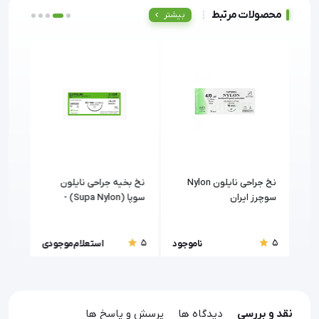
محصولات مرتبط
بیشتر
نخ جراحی نایلون Nylon
نخ بخیه جراحی نایلون
نخ جر
سوچرز ایران
سوپا (Supa Nylon) -
استریل
5
5
5
جود
ناموجود
استعلام موجودی
نقد و بررسی
دیدگاه ها
پرسش و پاسخ ها