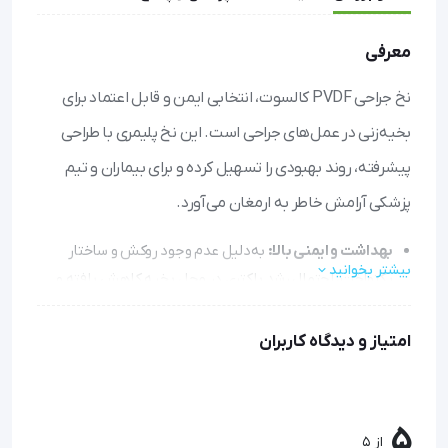
معرفی
نخ جراحی PVDF کالسوت، انتخابی ایمن و قابل اعتماد برای
بخیه‌زنی در عمل‌های جراحی است. این نخ پلیمری با طراحی
پیشرفته، روند بهبودی را تسهیل کرده و برای بیماران و تیم
پزشکی آرامش خاطر به ارمغان می‌آورد.
بهداشت و ایمنی بالا:
به‌دلیل عدم وجود روکش و ساختار
بیشتر بخوانید
یکنواخت، احتمال رشد باکتری در محل بخیه کاهش یافته و
خطر عفونت به حداقل می‌رسد.
کشش و انعطاف مناسب:
هنگام گره زدن و دوخت، نخ به
امتیاز و دیدگاه کاربران
راحتی کشیده می‌شود بدون آنکه پاره شود، این ویژگی کار
پزشک را ساده و دقیق می‌کند.
جذب طبیعی در بافت:
پس از التیام زخم، به تدریج توسط بدن
5
از 5
جذب می‌شود و نیاز به کشیدن نخ را از بین می‌برد.