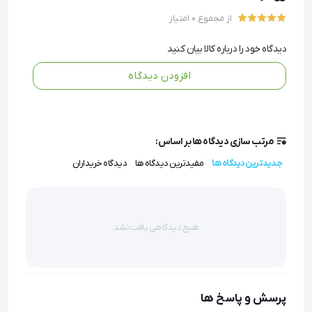
کاربرد آسان:
سطح صاف و نرم آن به راحتی از بافت عبور
از مجموع 0 امتیاز
می‌کند، بدون آنکه به نواحی اطراف آسیب بزند یا درد ایجاد
دیدگاه خود را درباره کالا بیان کنید
کند.
افزودن دیدگاه
استفاده یک‌بارمصرف و استریل:
برای هر بیمار به صورت
جداگانه و استریل ارائه می‌شود که تضمینی برای سلامت و
جلوگیری از انتقال آلودگی است.
مرتب سازی دیدگاه ها بر اساس:
جدیدترین دیدگاه ها
مفیدترین دیدگاه ها
دیدگاه خریداران
در سال های اخیر نخ های جراحی بر پایه پلیمر با تنوع 
بسیاری تولید می شوند. به طوری که از هر یک از این نخ ها 
هیچ دیدگاهی یافت نشد
برای بخیه زدن قسمت های خاصی از بدن استفاده می 
شود. از برخی انواع فقط برای کاربردهای خارجی و از بعضی 
دیگر در احشا داخلی بدن نیز استفاده می کنند.
پرسش و پاسخ ها