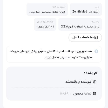
برند:
کشور ساخت:
زنیت مد | Zenith Med
چین - تحت لیسانس سوئیس
تاییدیه:
دقت اندازه گیری:
دارای تاییدیه اتحادیه اروپا (CE)
0.1 ( یک دهم )
سایر ویژگی:
مشخصات کامل
7 حالت نمایش و چرخش تصویر در 4 جهت, اندازه گیری اکسیژن اشباع در
خون بین 70% تا 100%, اندازه گیری ضربان قلب بین 30bpm تا 250 bpm
به دستور وزارت بهداشت استرداد کالاهای مصرفی پزشکی غیرممکن می‌باشد.
صفحه نمایش:
بنابراین هنگام خرید دقت لازم را به عمل آورید.
صفحه نمایشگر چرخشی رنگی مدل OLED با رزولوشن 0.96 اینچ
گارانتی:
فروشنده
1 سال گارانتی تعویض
فروشنده ای یافت نشد
13839
شناسه محصول