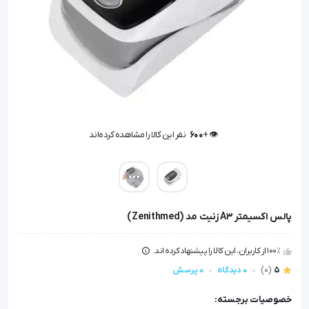
👁️ +
600
نفر این کالا را مشاهده کرده‌اند
👁️ +
600
نفر این کالا را مشاهده کرده‌اند
پالس اکسیمتر A3 زنیت مد (Zenithmed)
100٪ از کاربران، این کالا را پیشنهاد کرده اند.
5
(0)
0 دیدگاه
0 پرسش
خصوصیات برجسته: