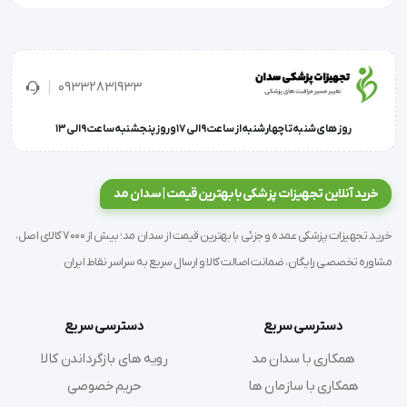
محلول در خون از حد استاندارد ، آن فرد یا بیمار با تجویز
پزشک به دستگاه های کمک تنفسی ماندد اکسیژن سار
09332831933
خانگی نیاز خواهد داشت.
روز های شنبه تا چهارشنبه از ساعت 9 الی 17 و روز پنجشنبه ساعت 9 الی 13
عوامل زیر می‎ توانند باعث کاهش میزان اشباع اکسیژن
شود:
خرید آنلاین تجهیزات پزشکی با بهترین قیمت | سدان مد
اختلال اعضا بدن ناشی از بیهوشی
خرید تجهیزات پزشکی عمده و جزئی با بهترین قیمت از سدان مد؛ بیش از 7000 کالای اصل،
تروما پس از عمل های سنگین
مشاوره تخصصی رایگان، ضمانت اصالت کالا و ارسال سریع به سراسر نقاط ایران
آسیب های ناشی از برخی آزمایشات پزشکی
بنابراین اطلاع از میزان اشباع اکسیژن در بیماران بسیار
دسترسی سریع
دسترسی سریع
مهم است تا پزشکان بتوانند مشکل را در زمان مناسب
همکاری با سدان مد
رویه های بازگرداندن کالا
تشخیص دهند.
همکاری با سازمان ها
حریم خصوصی