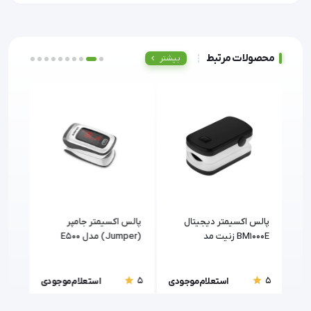
محصولات مرتبط
بیشتر
پالس اکسیمتر دیجیتال
پالس اکسیمتر جامپر
پالس
BM1000E زنیت مد
(Jumper) مدل E500
اکیومد (
(Zenithmed)
5
5
5
ودی
استعلام موجودی
استعلام موجودی