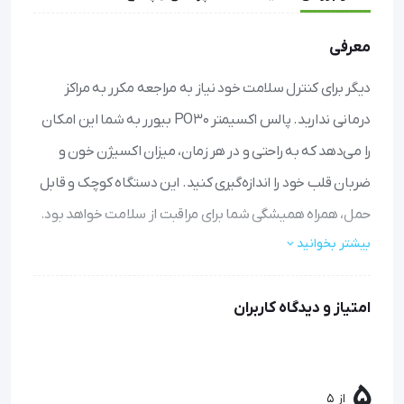
معرفی
دیگر برای کنترل سلامت خود نیاز به مراجعه مکرر به مراکز
درمانی ندارید. پالس اکسیمتر PO30 بیورر به شما این امکان
را می‌دهد که به راحتی و در هر زمان، میزان اکسیژن خون و
ضربان قلب خود را اندازه‌گیری کنید. این دستگاه کوچک و قابل
حمل، همراه همیشگی شما برای مراقبت از سلامت خواهد بود.
بیشتر بخوانید
اندازه‌گیری سریع و دقیق: تنها با قرار دادن انگشت، در کمتر از
چند ثانیه نتیجه دقیق میزان اکسیژن خون و ضربان قلب را
امتیاز و دیدگاه کاربران
مشاهده خواهید کرد.
قابل حمل و همیشه همراه: با طراحی جمع و جور و وزن کم، به
راحتی در جیب یا کیف جای می‌گیرد و برای استفاده در سفر،
ورزش یا زندگی روزمره ایده‌آل است.
5
از 5