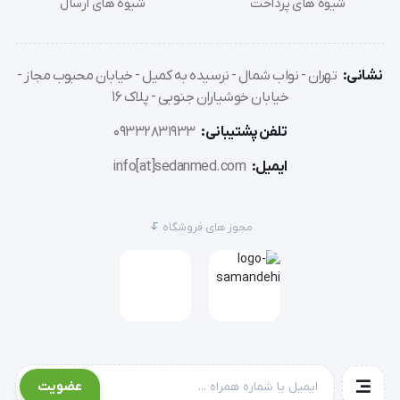
شیوه های پرداخت
شیوه های ارسال
مثل پاراشوت،بالن سواری،کایت سواری یا کوه نوردی و اسکی می
توان از کمربند پالس اکسیمتر PO30 استفاده نمود.
نشانی:
تهران - نواب شمال - نرسیده به کمیل - خیابان محبوب مجاز -
ویژگی ها و مشخصات فنی
خیابان خوشیاران جنوبی - پلاک 16
پالس اکسیمتر PO30 بیورر ساخت شرکت Beurer آلمان دارای
تلفن پشتیبانی:
09332831933
ویژگی ها و مشخصه های فنی ذیل است:
ایمیل:
info[at]sedanmed.com
محصول طبی
طراحی کم حجم و زیبا
مجوز های فروشگاه
قابل استفاده در منزل و بیرون از منزل
دارای صفحه نمایش LCD رنگی
اندازه گیری بدون درد
قابلیت نمایش اطلاعات اندازه گیری شده در 4 حالت
مختلف
قابلیت تنظیم شدت نور صفحه
قابلیت اندازه گیری ضربان قلب
عضویت