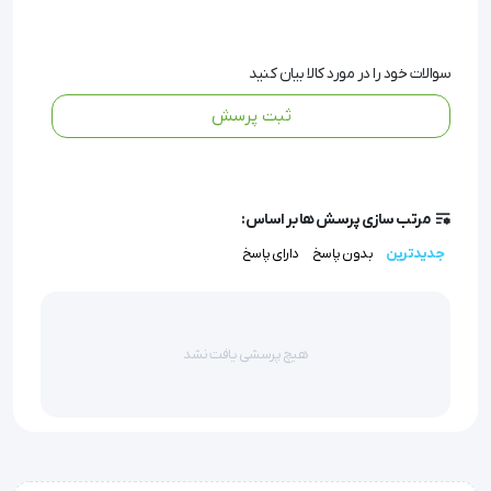
برخورداری از سلامت جسمی اهمیت ویژه ای را در میان افراد پیر و
جوان دارد. به جهت آگاهی از سلامت جسمانی باید به شاخص های
سوالات خود را در مورد کالا بیان کنید
سلامتی توجه نمود. فعالیت های روزانه، نوع تغذیه، میزان
ثبت پرسش
تغذیه، میزان ضربان قلب، فشارخون، وضعیت سلامت روانی از
شاخص‌های سلامتی افراد مختلف هستند.
مرتب سازی پرسش ها بر اساس:
بررسی میزان ضربان قلب در حال استراحت و یا فعالیت یکی از
جدیدترین
بدون پاسخ
دارای پاسخ
مهمترین شاخص های سلامتی در هر فرد است که می بایست
هنگام بررسی سلامت فرد به آن توجه نمود.
هیچ پرسشی یافت نشد
پالس اکسیمتر PO30 بیورر
پالس اکسیمتر PO30 بیورر ساخت شرکت Beurer برای اندازه
گیری ضربان قلب و میزان اکسیژن محلول در خون تولید و عرضه