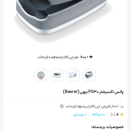
👁️ +
700
نفر این کالا را مشاهده کرده‌اند
👁️ +
700
نفر این کالا را مشاهده کرده‌اند
پالس اکسیمتر PO30 بیورر (Beurer)
100٪ از کاربران، این کالا را پیشنهاد کرده اند.
5
(0)
0 دیدگاه
0 پرسش
خصوصیات برجسته: