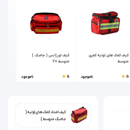
کیف کمک های اولیه کمری
کیف اورژانس ( جامبگ )
کیف کم
متوسط
متوسط F7
05
5
5
5
ناموجود
ناموجود
کیف امداد کمک های اولیه (
جامبگ متوسط )