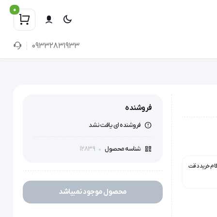
0
09332831933
فروشنده
فروشنده ای یافت نشد
12839
شناسه محصول
گام خرید دقت
محصول موجود نمیباشد