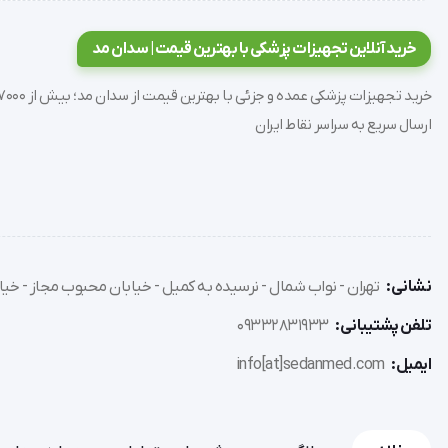
خرید آنلاین تجهیزات پزشکی با بهترین قیمت | سدان مد
ارسال سریع به سراسر نقاط ایران
نشانی:
تهران - نواب شمال - نرسیده به کمیل - خیابان محبوب مجاز - خیاب
تلفن پشتیبانی:
09332831933
ایمیل:
info[at]sedanmed.com