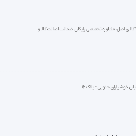
خرید تجهیزات پزشکی عمده و جزئی با بهترین قیمت از سدان مد؛ بیش از 7000 کالای اصل، مشاوره تخصصی رایگان، ضمانت اصالت کالا و
ان خوشیاران جنوبی - پلاک 16