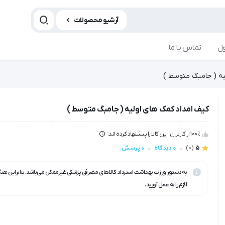
آرشیو محصولات
ل
تماس با ما
یه ( جامبگ متوسط )
کیف امداد کمک های اولیه ( جامبگ متوسط )
100٪ از کاربران، این کالا را پیشنهاد کرده اند.
5
(0)
0 دیدگاه
0 پرسش
به دستور وزارت بهداشت استرداد کالاهای مصرفی پزشکی غیرممکن می‌باشد. بنابراین هن
لازم را به عمل آورید.