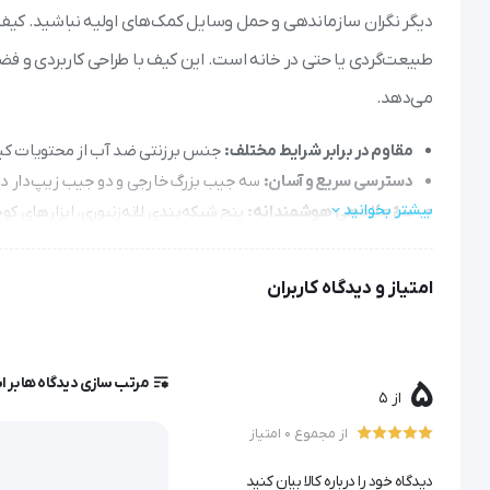
دیگر نگران سازماندهی و حمل وسایل کمک‌های اولیه نباشید. کیف
طبیعت‌گردی یا حتی در خانه است. این کیف با طراحی کاربردی و ف
می‌دهد.
مقاوم در برابر شرایط مختلف:
جنس برزنتی ضد آب از محتویات کیف
دسترسی سریع و آسان:
سه جیب بزرگ خارجی و دو جیب زیپ‌دار داخ
بیشتر بخوانید
سازماندهی هوشمندانه:
پنج شبکه‌بندی لانه‌زنبوری، ابزارهای کو
حمل راحت و دست‌آزاد:
طراحی دوشی این کیف امداد، امکان جابجای
امتیاز و دیدگاه کاربران
جنس : برزنت ضد آب
دارای 3 جیب بزرگ خارجی
مرتب سازی دیدگاه ها بر 
5
از 5
دارای دو جیب زیپ دار داخلی
از مجموع 0 امتیاز
دارای 5 شبکه بندی لانه زنبوری
دیدگاه خود را درباره کالا بیان کنید