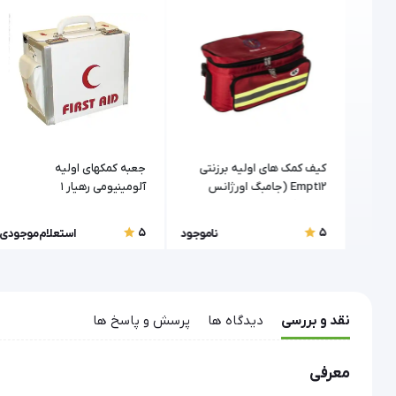
تی
کیف کمک های اولیه برزنتی
جعبه کمکهای اولیه
Empt12 (جامبگ اورژانس
آلومینیومی رهیار 1
کوچک)
5
5
موجودی
ناموجود
استعلام موجودی
نقد و بررسی
دیدگاه ها
پرسش و پاسخ ها
معرفی