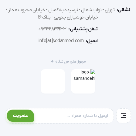
نشانی:
تهران - نواب شمال - نرسیده به کمیل - خیابان محبوب مجاز -
'  مجموعه اسپلینت هالوکس والگوس  طب و صنعت 10100 :- 
خیابان خوشیاران جنوبی - پلاک 16
محتوی این بسته شامل دو قطعه می باشد که با به کارگیری 
تلفن پشتیبانی:
09332831933
صحیح و تجویز به موقع آن می توان در برابر بیماری
ایمیل:
info[at]sedanmed.com
مجوز های فروشگاه
عضویت