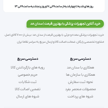
روز های شنبه تا چهارشنبه از ساعت 9 الی 17 و روز پنجشنبه ساعت 9 الی 13
بیماری جلوگیری می کند.
- پس از عمل جراحی به منظور جلوگیری از رشد مجدد 
خرید آنلاین تجهیزات پزشکی با بهترین قیمت | سدان مد
استخوان
خرید تجهیزات پزشکی عمده و جزئی با بهترین قیمت از سدان مد؛ بیش از 7000 کالای اصل،
مشاوره تخصصی رایگان، ضمانت اصالت کالا و ارسال سریع به سراسر نقاط ایران
نکته :
- با تجویز و تحت نظر پزشک استفاده شود.
دسترسی سریع
دسترسی سریع
- کفش پاشنه بلند و پنجه باریک در پیشرفت بیماری موثر 
همکاری با سدان مد
رویه های بازگرداندن کالا
است، از پوشیدن اینگونه کفش ها خودداری نمایید.
همکاری با سازمان ها
حریم خصوصی
- استفاده از کفی طبی به منظور جلوگیری از پیشرفت 
نحوه ثبت سفارش
ثبت شکایات
بیماری موثر است.
محصولات منحصر بفرد
تضمین اصالت کالا
شیوه های پرداخت
شیوه های ارسال