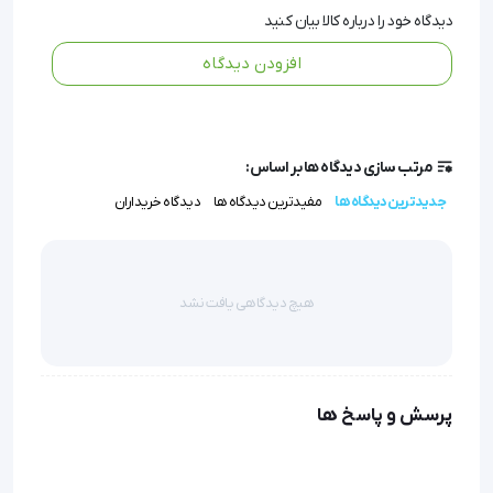
تسهیل مینماید.
دیدگاه خود را درباره کالا بیان کنید
انعطاف در سایز: در دو سایز کوچک و بزرگ و برای هر دو پا
افزودن دیدگاه
طراحی شده تا تطابق کاملی با anatomical needs کاربر داشته
باشد.
استفاده آسان: با راهنمای ساده، میتوانید به راحتی از این
محصول در زندگی روزمره بهره ببرید و سلامت پاهای خود را
مرتب سازی دیدگاه ها بر اساس:
حفظ کنید.
جدیدترین دیدگاه ها
مفیدترین دیدگاه ها
دیدگاه خریداران
مجموعه اسپلینت هالوکس والگوس  طب و صنعت 10100 :
هیچ دیدگاهی یافت نشد
- محتوی این بسته شامل دو قطعه می باشد که با به 
پرسش و پاسخ ها
کارگیری صحیح و تجویز به موقع آن می توان در برابر 
بیماری هالوکس والگوس به نتیجه مطلوب دست یافت.