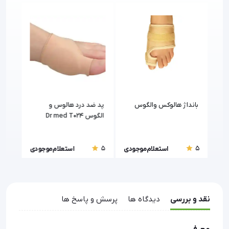
بانداژ هالوکس والگوس
پد ضد درد هالوس و
الگوس Dr med T024
A018
5
5
5
ودی
استعلام موجودی
استعلام موجودی
نقد و بررسی
دیدگاه ها
پرسش و پاسخ ها