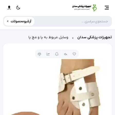
آرشیو محصولات
تجهیزات پزشکی سدان
وسایل مربوط به پا و مچ پا