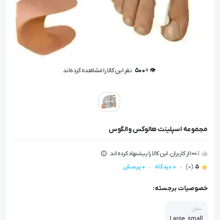
👁️ +
500
نفر این کالا را مشاهده کرده‌اند
👁️ +
500
نفر این کالا را مشاهده کرده‌اند
مجموعه اسپلینت هالوکس والگوس
100٪ از کاربران، این کالا را پیشنهاد کرده اند.
5
(0)
0 دیدگاه
0 پرسش
خصوصیات برجسته:
سایز:
Large, small