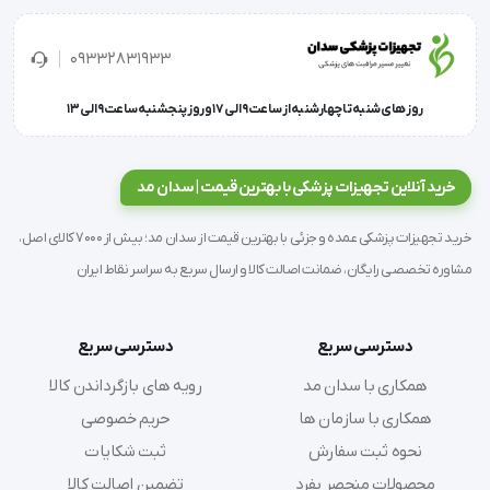
محافظ کشکک زانو اورتینو، که با نام "بند پاتلا" نیز شناخته 
می‌شود، برای کنترل و التیام درد ناشی از بیماری‌های مربوط 
09332831933
به کشکک طراحی شده است.
روز های شنبه تا چهارشنبه از ساعت 9 الی 17 و روز پنجشنبه ساعت 9 الی 13
خرید آنلاین تجهیزات پزشکی با بهترین قیمت | سدان مد
این محصول به استخوان کشکک کمک می‌کند تا در محل 
خود ثابت بماند و از جابجایی غیر ارادی آن جلوگیری کرده و 
خرید تجهیزات پزشکی عمده و جزئی با بهترین قیمت از سدان مد؛ بیش از 7000 کالای اصل،
به نوبه خود، از تاندون استخوان کشکک حمایت می‌کند.
مشاوره تخصصی رایگان، ضمانت اصالت کالا و ارسال سریع به سراسر نقاط ایران
دسترسی سریع
دسترسی سریع
موارد استفاده:
همکاری با سدان مد
رویه های بازگرداندن کالا
همکاری با سازمان ها
حریم خصوصی
نحوه ثبت سفارش
ثبت شکایات
تاندونیت کشکک:
محصولات منحصر بفرد
تضمین اصالت کالا