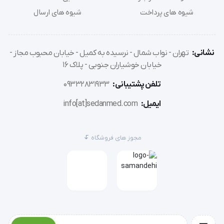
شیوه های پرداخت
شیوه های ارسال
علائم این بیماری شامل درد در قسمت پایینی زانو، تورم و 
نشانی:
تهران - نواب شمال - نرسیده به کمیل - خیابان محبوب مجاز -
حساسیت است. استفاده از محافظ کشکک در کنار 
خیابان خوشیاران جنوبی - پلاک 16
استراحت و فیزیوتراپی می‌تواند در تسکین علائم کمک 
تلفن پشتیبانی:
09332831933
کننده باشد.
ایمیل:
info[at]sedanmed.com
مجوز های فروشگاه
درد کشکک زانو:
این بند با وارد آوردن فشار مناسب به کشکک، در کاهش 