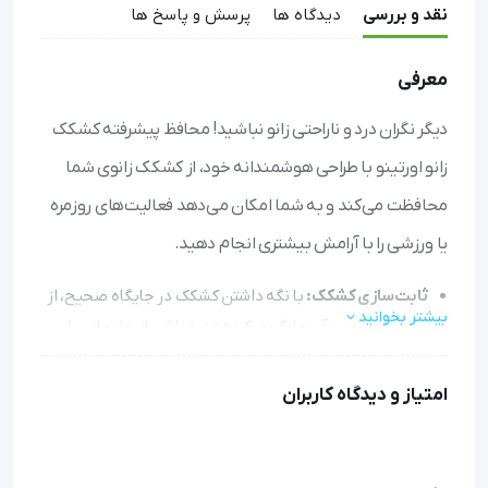
نقد و بررسی
دیدگاه ها
پرسش و پاسخ ها
معرفی
دیگر نگران درد و ناراحتی زانو نباشید! محافظ پیشرفته کشکک
زانو اورتینو با طراحی هوشمندانه خود، از کشکک زانوی شما
محافظت می‌کند و به شما امکان می‌دهد فعالیت‌های روزمره
یا ورزشی را با آرامش بیشتری انجام دهید.
ثابت‌سازی کشکک:
با نگه داشتن کشکک در جایگاه صحیح، از
بیشتر بخوانید
حرکت نامناسب آن جلوگیری کرده و درد ناشی از جابجایی را
کاهش می‌دهد.
استفاده راحت و سریع:
سیستم‌های Quick Fit و Fast Fit
امتیاز و دیدگاه کاربران
تنظیم محافظ را بسیار آسان کرده و در کمتر از چند ثانیه آماده
استفاده می‌شود.
تنفس طبیعی پوست:
با استفاده از مواد اسفنجی تنفسی، عرق