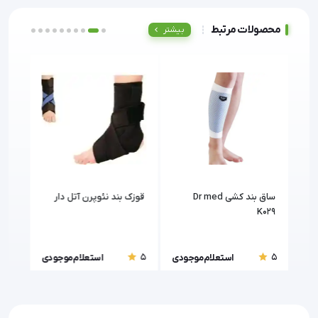
محصولات مرتبط
بیشتر
ساق بند کشی Dr med
قوزک بند نئوپرن آتل دار
014
K029
5
5
5
ودی
استعلام موجودی
استعلام موجودی