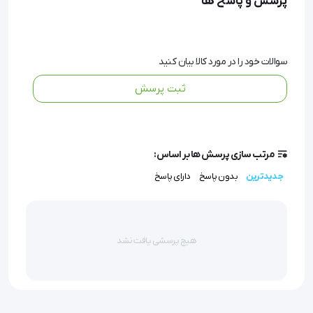
پرسش و پاسخ ها
در برخی موارد، این استخوان یا تاندون‌های نگهدارنده آن 
ممکن است دچار مشکل شوند که منجر به حرکت 
سوالات خود را در مورد کالا بیان کنید
نامناسب کشکک یا درد می‌شود.
ثبت پرسش
در این شرایط، استفاده از یک محصول حمایتی مانند 
مرتب سازی پرسش ها بر اساس:
محافظ پیشرفته کشکک زانو اورتینو می‌تواند بسیار مؤثر 
جدیدترین
بدون پاسخ
دارای پاسخ
باشد.
هیچ پرسشی یافت نشد
استفاده و کاربرد