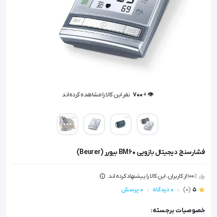
👁️ +
700
نفر این کالا را مشاهده کرده‌اند
👁️ +
700
نفر این کالا را مشاهده کرده‌اند
فشارسنج دیجیتال بازویی BM60 بیورر (Beurer)
100٪ از کاربران، این کالا را پیشنهاد کرده اند.
5
(0)
0 دیدگاه
0 پرسش
خصوصیات برجسته: