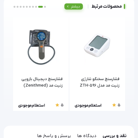
محصولات مرتبط
بیشتر
ی
فشارسنج سخنگو شارژی
فشارسنج دیجیتال بازویی
فشار
مد (Zenithmed)
زنیت مد مدل ZTH-596
زنیت مد (Zenithmed)
مدل LD-518
BM96 مجهز 
5
5
5
ودی
استعلام موجودی
استعلام موجودی
نقد و بررسی
دیدگاه ها
پرسش و پاسخ ها