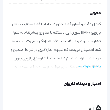
معرفی
کنترل دقیق و آسان فشار خون در خانه با فشارسنج دیجیتال
بازویی BM60 بیورر. این دستگاه با فناوری پیشرفته، نه تنها
فشار خون و ضربان قلب را با دقت اندازه‌گیری می‌کند، بلکه به
شما اطمینان می‌دهد که نتیجه اندازه‌گیری در شرایط صحیح و
در حالت استراحت انجام شده است. فشارسنج بازویی بیورر
بیشتر بخوانید
BM60 همراه همیشگی برای مراقبت از سلامت قلب شماست.
نشانگر منحصر‌به‌فرد حالت استراحت:
به شما می‌گوید آیا در
امتیاز و دیدگاه کاربران
زمان اندازه‌گیری در حالت آرامش کافی بوده‌اید یا نیاز است
اندازه‌گیری را تکرار کنید تا نتیجه دقیق‌تری دریافت نمایید.
تشخیص آریتمی قلب:
با هشدار به موقع، شما را از وجود
5
بی‌نظمی در ضربان قلب آگاه می‌سازد تا بتوانید سریع‌تر با
از 5