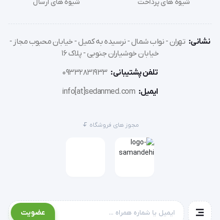
شیوه های پرداخت
شیوه های ارسال
فشارسنج بازویی BM44 قابلیت تشخیص آریتمی،
نمایش اطلاعات مربوط به فشار سیستولیک، فشار
دیاستولیک، ضربان قلب، علامت آریتمی قلب ، نشان گر
نشانی:
تهران - نواب شمال - نرسیده به کمیل - خیابان محبوب مجاز -
خیابان خوشیاران جنوبی - پلاک 16
تعویض باتری و حافظه را دارد.
تلفن پشتیبانی:
09332831933
ویژگی ها و مشخصات فنی
ایمیل:
info[at]sedanmed.com
فشارسنج بازویی ديجيتال BM44 بیورر دارای نشان مهر
مجوز های فروشگاه
کیفیت است و دارای مشخصه ها و ویژگی های ذیل می
باشد :
سنجش و بررسی فشار خون و ضربان قلب از طریق بازو
دست بصورت تمام اتوماتیک
برنده جایزه طراحی RED DOT
عضویت
امکان تهیه کاف بزرگتر 30 تا 42 سانتی متر بصورت جدا