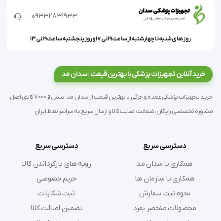
خاطر کیفیت برتر است.
09332831933
فشار سنج BM44 قابلیت سنجش فشار خون و ضربان
روز های شنبه تا چهارشنبه از ساعت 9 الی 17 و روز پنجشنبه ساعت 9 الی 13
قلب از طریق بازو و به صورت تمام اتوماتیک را دارد و مقدار
فشار اندازه گیری شده و اطلاعات به دست آمده بوسیله
خرید آنلاین تجهیزات پزشکی با بهترین قیمت | سدان مد
نمایشگر LCD بزرگ به صورت واضح و خوانا نمایش داده
خرید تجهیزات پزشکی عمده و جزئی با بهترین قیمت از سدان مد؛ بیش از 7000 کالای اصل،
می شود.
مشاوره تخصصی رایگان، ضمانت اصالت کالا و ارسال سریع به سراسر نقاط ایران
این دستگاه برای بازوهایی با سایز 22 تا 30 سانتی‌متر
مناسب است.
دسترسی سریع
دسترسی سریع
همکاری با سدان مد
رویه های بازگرداندن کالا
در این دستگاه فشار سنج محدوده اندازه گیری فشارخون 0
همکاری با سازمان ها
حریم خصوصی
تا 300 میلی متر جیوه و محدوده اندازه گیری ضربان قلب
نحوه ثبت سفارش
ثبت شکایات
دستگاه 40 تا 180 پالس بر دقیقه است.
محصولات منحصر بفرد
تضمین اصالت کالا