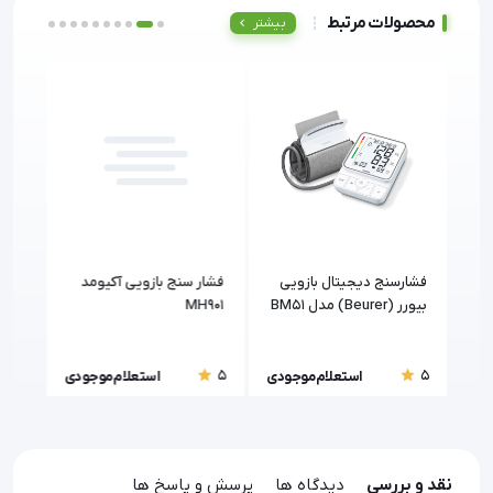
محصولات مرتبط
بیشتر
ی
فشارسنج دیجیتال بازویی
فشار سنج بازویی آکیومد
فشار
مد (Zenithmed)
بیورر (Beurer) مدل BM51
MH901
همراه با کاف EasyClip
(medisana)
5
5
5
ودی
استعلام موجودی
استعلام موجودی
نقد و بررسی
دیدگاه ها
پرسش و پاسخ ها