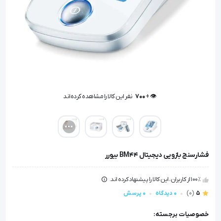
👁️ +
700
نفر این کالا را مشاهده کرده‌اند
👁️ +
700
نفر این کالا را مشاهده کرده‌اند
فشارسنج بازویی ديجيتال BM44 بیورر
100٪ از کاربران، این کالا را پیشنهاد کرده اند.
5
(0)
0 دیدگاه
0 پرسش
خصوصیات برجسته: