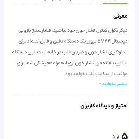
معرفی
دیگر نگران کنترل فشار خون خود نباشید. فشارسنج بازویی
دیجیتال BM44 بیورر یک دستگاه دقیق و قابل اعتماد برای
اندازه‌گیری فشار خون و ضربان قلب در خانه است. این دستگاه
با تاییدیه انجمن فشار خون اروپا، همراه همیشگی شما برای
مراقبت از سلامت قلب خواهد بود.
بیشتر بخوانید
اندازه‌گیری دقیق و آسان: با کاف بازویی و عملکرد تمام
اتوماتیک، تنها با فشار یک دکمه فشار خون خود را به دقت
امتیاز و دیدگاه کاربران
اندازه بگیرید.
نمایش واضح اطلاعات: صفحه نمایش بزرگ LCD اعداد را به
وضوح نشان می‌دهد تا بدون هیچ مشکلی نتایج را بخوانید.
تشخیص آریتمی قلب: دستگاه به طور خودکار ضربان قلب
5
از 5