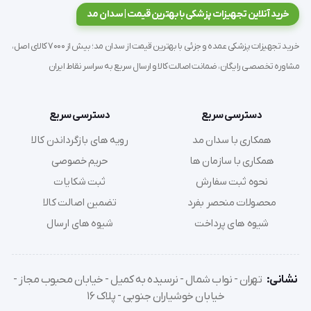
خرید آنلاین تجهیزات پزشکی با بهترین قیمت | سدان مد
خرید تجهیزات پزشکی عمده و جزئی با بهترین قیمت از سدان مد؛ بیش از 7000 کالای اصل،
مشاوره تخصصی رایگان، ضمانت اصالت کالا و ارسال سریع به سراسر نقاط ایران
دسترسی سریع
دسترسی سریع
'   روکش صندلی ماساژ آی رست SL-D24-1 ماساژ لرزشی نشیمنگاه 
همکاری با سدان مد
رویه های بازگرداندن کالا
در 3 حالت مختلف و 4 رول ماساژ دارای کنترل دستی و مناسب 
همکاری با سازمان ها
حریم خصوصی
برای اکثر صندلی ها روکش صندلی ماساژور دو
نحوه ثبت سفارش
ثبت شکایات
محصولات منحصر بفرد
تضمین اصالت کالا
شیوه های پرداخت
شیوه های ارسال
نشانی:
تهران - نواب شمال - نرسیده به کمیل - خیابان محبوب مجاز -
خیابان خوشیاران جنوبی - پلاک 16