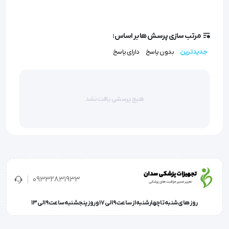
ماساژ
  دارای کنترل دستی و مناسب برای اکثر صندلی ها
مرتب سازی پرسش ها بر اساس:
  روکش صندلی ماساژور دو لایه لوکس صندلی 
جدیدترین
بدون پاسخ
دارای پاسخ
ماشین
  دارای ماساژ مالشی پشت و کمر در 3 حالت مختلف 
(ماساژ غلطکی)
هیچ پرسشی یافت نشد
  دارای 2 شاخه برق مختلف جهت استفاده در منزل و 
ماشین
  قدرت:25 وات  
09332831933
روز های شنبه تا چهارشنبه از ساعت 9 الی 17 و روز پنجشنبه ساعت 9 الی 13