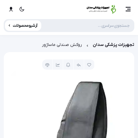
آرشیو محصولات
تجهیزات پزشکی سدان
روکش صندلی ماساژور