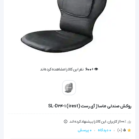
👁️ +
600
نفر این کالا را مشاهده کرده‌اند
👁️ +
600
نفر این کالا را مشاهده کرده‌اند
روکش صندلی ماساژ آی رست (irest) SL-D24-1
100٪ از کاربران، این کالا را پیشنهاد کرده اند.
5
(0)
0 دیدگاه
0 پرسش