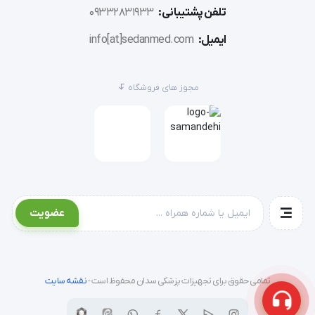
تلفن پشتیبانی:
09332831933
ایمیل:
info[at]sedanmed.com
مجوز های فروشگاه
عضویت
تمامی حقوق برای تجهیزات پزشکی سدان محفوظ است -
نقشه سایت