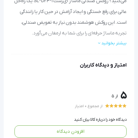
می‌کنید؟ روکش صندلی ماساژ آی‌رست SL-D24-1 یک راه‌حل
عالی برای رفع خستگی و ایجاد آرامش در حین کار یا رانندگی
است. این روکش هوشمند بدون نیاز به تعویض صندلی،
تجربه ماساژ حرفه‌ای را برای شما به ارمغان می‌آورد.
بیشتر بخوانید
• ماساژ همه‌جانبه: از ۴ رول ماساژ و ۳ حالت مختلف برای
نواحی پشت، کمر و نشیمنگاه بهره‌مند شوید تا گرفتگی‌های
امتیاز و دیدگاه کاربران
عضلانی را برطرف کنید
• استفاده آسان: با کنترل دستی قابل تنظیم و طراحی سازگار با
اکثر صندلی‌های اداری و ماشین، در هر مکانی قابل استفاده
5
از 5
است
از مجموع 0 امتیاز
• قابلیت حمل و استفاده چندمنظوره: با دو شاخه برق مجزا
دیدگاه خود را درباره کالا بیان کنید
هم در خودرو و هم در منزل یا محل کار از آن لذت ببرید
افزودن دیدگاه
• طراحی لوکس و دو لایه: روکش با کیفیت بالا علاوه بر ماساژر،