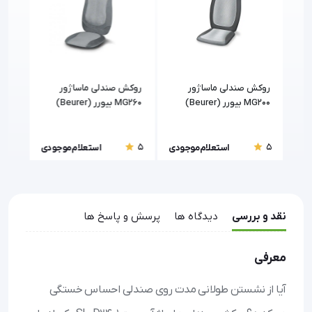
روکش صندلی ماساژور
روکش صندلی ماساژور
روکش
هوشمند بیورر (Beurer)
MG200 بیورر (Beurer)
MG260 بیورر (Beurer)
8-S
5
5
5
ودی
استعلام موجودی
استعلام موجودی
نقد و بررسی
دیدگاه ها
پرسش و پاسخ ها
معرفی
آیا از نشستن طولانی مدت روی صندلی احساس خستگی