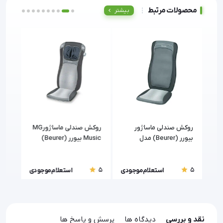
محصولات مرتبط
بیشتر
روکش صندلی ماساژور
روکش صندلی ماساژورMG
روکش
هوشمند بیورر (Beurer)
بیورر (Beurer) مدل
Music بیورر (Beurer)
MG300 بیور
MG215
5
5
5
ودی
استعلام موجودی
استعلام موجودی
نقد و بررسی
دیدگاه ها
پرسش و پاسخ ها