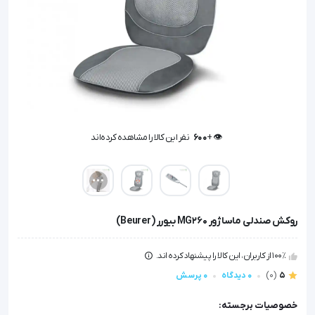
👁️ +
600
نفر این کالا را مشاهده کرده‌اند
👁️ +
600
نفر این کالا را مشاهده کرده‌اند
روکش صندلی ماساژور MG260 بیورر (Beurer)
100٪ از کاربران، این کالا را پیشنهاد کرده اند.
5
(0)
0 دیدگاه
0 پرسش
خصوصیات برجسته: