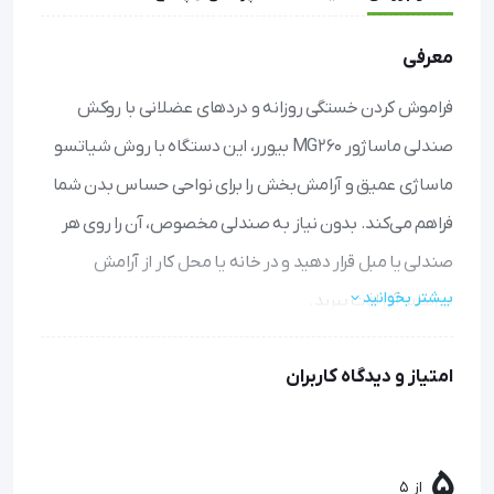
معرفی
فراموش کردن خستگی روزانه و دردهای عضلانی با روکش
صندلی ماساژور MG260 بیورر، این دستگاه با روش شیاتسو
ماساژی عمیق و آرامش‌بخش را برای نواحی حساس بدن شما
فراهم می‌کند. بدون نیاز به صندلی مخصوص، آن را روی هر
صندلی یا مبل قرار دهید و در خانه یا محل کار از آرامش
بیشتر بخوانید
بی‌نظیر آن لذت ببرید.
ماساژ شیاتسو حرفه‌ای: با چهار کلاهک ماساژ، فشارهای
امتیاز و دیدگاه کاربران
درمانی و مالش‌های عمیق را برای رفع گرفتگی عضلات کمر،
شانه و گردن تجربه کنید.
تنظیمات شخصی‌سازی شده: با سه منطقه ماساژ و قابلیت
5
تنظیم شدت، ماساژی متناسب با نیاز خود ایجاد کرده و بلندی
از 5