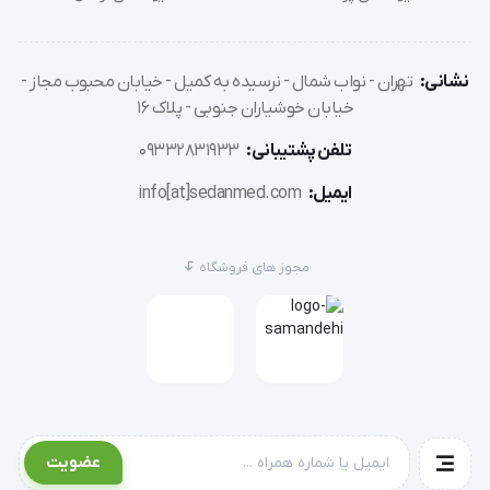
نشانی:
تهران - نواب شمال - نرسیده به کمیل - خیابان محبوب مجاز -
خیابان خوشیاران جنوبی - پلاک 16
تلفن پشتیبانی:
09332831933
ایمیل:
info[at]sedanmed.com
مجوز های فروشگاه
عضویت