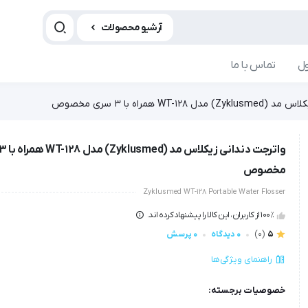
آرشیو محصولات
ل
تماس با ما
WT-12 همراه با 3 سری مخصوص
مخصوص
Zyklusmed WT-128 Portable Water Flosser
100٪ از کاربران، این کالا را پیشنهاد کرده اند.
5
(0)
0 دیدگاه
0 پرسش
راهنمای ویژگی‌ها
خصوصیات برجسته: