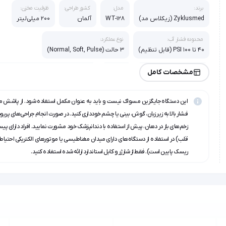
برند:
مدل:
کشور طراحی:
ظرفیت مخزن:
Zyklusmed (زیکلاس مد)
WT-128
آلمان
200 میلی‌لیتر
محدوده فشار آب:
نوع عملکرد:
40 تا 100 PSI (قابل تنظیم)
3 حالت (Normal, Soft, Pulse)
منبع تغذیه:
وزن:
تعداد سری‌ها:
مشخصات کامل
باتری قابل شارژ (بی‌سیم)
380 گرم
3 عدد (استاندارد، زبان‌شور، ارتودنسی)
این دستگاه جایگزین مسواک نیست و باید به عنوان مکمل استفاده شود. از پاشش م
فشار بالا به زیر زبان، گوش، بینی یا چشم خودداری کنید. در صورت انجام جراحی‌های پریو
زخم‌های باز در دهان، پیش از استفاده با دندانپزشک خود مشورت نمایید. افراد دارای پیس
قلب) در استفاده از دستگاه‌های دارای میدان مغناطیسی یا موتورهای الکتریکی احتیاط
ریسک پایین است). فقط از شارژر و کابل استاندارد ارائه شده استفاده کنید.