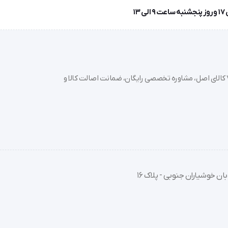
(Peri-implantitis) با تمیز کردن طوق ایمپلنت.
) بریج‌ها.
خرید تجهیزات پزشکی عمده و جزئی با بهترین قیمت از سدان مد؛ بیش از 7000 کالای اصل، مشاوره تخصصی رایگان، ضمانت اصالت کالا و
حل زیر را دنبال کنید:
یق شده) پر کنید.
قفل شدن سری است).
 آب از گوشه دهان به داخل سینک جریان یابد.
ان خوشیاران جنوبی - پلاک 16
داشته باشید.