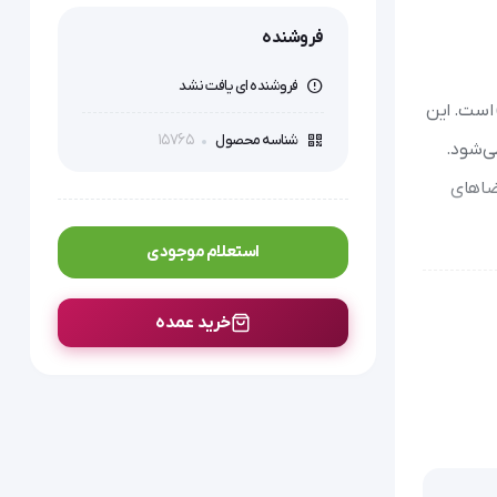
فروشنده
فروشنده ای یافت نشد
انی (Water Flosser) زیکلاس مد مدل WT-128، یک دستگاه پیشرفته جهت ارتقای سطح بهداشت دهان و دندان (Oral Hygiene) است. این
15765
شناسه محصول
می‌شود.
ان، نظیر فضاهای
استعلام موجودی
خرید عمده
کتریایی از سطح دندان و
دارد. این