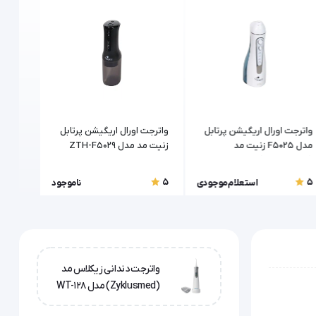
واترجت اورال اریگیشن پرتابل
واترجت اورال اریگیشن پرتابل
ست مسو
مدل F5025 زنیت مد
زنیت مد مدل ZTH-F5029
(zenithmed)
مدل CH-08
5
5
5
استعلام موجودی
ناموجود
واترجت دندانی زیکلاس مد
(Zyklusmed) مدل WT-128
همراه با 3 سری مخصوص