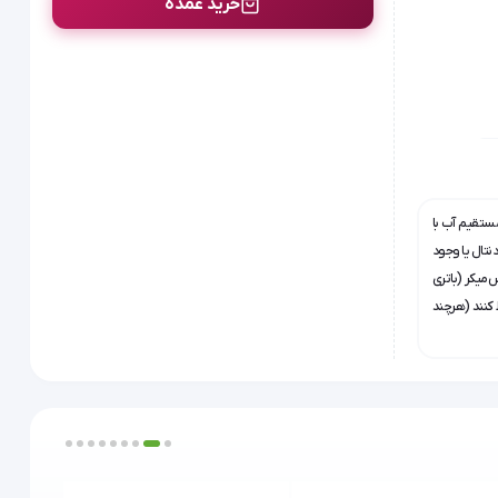
خرید عمده
ستقیم آب با
دنتال یا وجود
‌میکر (باتری
 کنند (هرچند