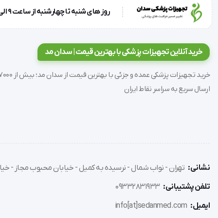
دارندگان ایمپلنت‌های دندانی (Dental Implants):
پیشگیری از پری-ایمپلنتایتیس 
روز های شنبه تا چهارشنبه از ساعت 9 الی 17 و روز پنجشنبه ساعت 9 الی 13
بریج و پروتزهای ثابت (Dental Bridges):
شستشوی فضای زیر پونتیک (Pontic
پیشگیری از بیماری‌های لثه:
کاهش التهاب لثه (Gingivitis) و خونریزی ناشی از تجمع پلاک.
خرید آنلاین تجهیزات پزشکی با بهترین قیمت | سدان مد
راهنمای گام‌به‌گام استفاده
ارسال سریع به سراسر نقاط ایران
برای دستیابی به بهترین نتیجه و جلوگیری از پاشش آب به محیط، مرا
مخزن دستگاه را با آب ولرم (و در صورت تجویز پزشک، دهانشویه رق
سری مناسب را روی دستگاه نصب کنید (صدای کلیک نشان‌دهنده 
با دکمه تنظیم حالت (Mode)، فشار مورد نظر (پیشنهاد ما برای شروع حالت Soft است) را انتخاب کنید.
سر خود را روی سینک خم کنید و نازل را داخل دهان قرار دهید.
لب‌ها را کمی ببندید تا از پاشش آب جلوگیری شود، اما اجازه دهید
نشانی:
تهران - نواب شمال - نرسیده به کمیل - خیابان محبوب مجاز - خیاب
دستگاه را روشن کنید و جریان آب را با زاویه 90 درجه نسبت به خط لثه نگه دارید.
تلفن پشتیبانی:
09332831933
حرکت را از دندان‌های عقب شروع کرده و روی خط لثه مکث کوتاهی 
ایمیل:
info[at]sedanmed.com