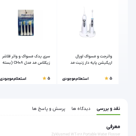
مخزن
واترجت و مسواک اورال
سری یدک مسواک و واتر فلاشر
اریگیشن پایه دار زنیت مد
زیکلاس مد مدل CH08 (بسته
مدل ZTH-5501A
4 عددی)
5
5
موجودی
استعلام موجودی
استعلام موجودی
نقد و بررسی
دیدگاه ها
پرسش و پاسخ ها
معرفی
Zyklusmed WT-128 Portable Water Flosser