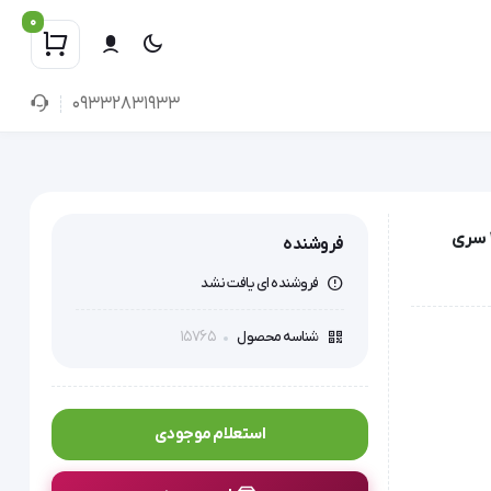
0
09332831933
واترجت دندانی زیکلاس مد (Zyklusmed) مدل WT-128 همراه با 3 سری
فروشنده
فروشنده ای یافت نشد
15765
شناسه محصول
استعلام موجودی