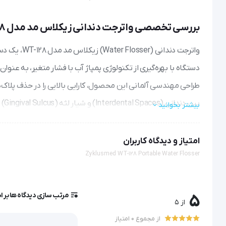
بررسی تخصصی واترجت دندانی زیکلاس مد مدل WT-128
دستگاه با بهره‌گیری از تکنولوژی پمپاژ آب با فشار متغیر، به عن
بین دندانی (Interdental Spaces) و شیار لثه (Gingival Sulcus) ارائه می‌دهد.
بیشتر بخوانید
مکانیزم اثر و تکنولوژی عملکرد
امتیاز و دیدگاه کاربران
Zyklusmed WT-128 Portable Water Flosser
لثه می‌شود. مکانیزم عملکرد و
ماساژ باعث افزایش گردش خون مویرگی در بافت لثه شده و به بهبود سلامت پریودنتال (al Health
مرتب سازی دیدگاه ها بر 
5
از 5
از مجموع 0 امتیاز