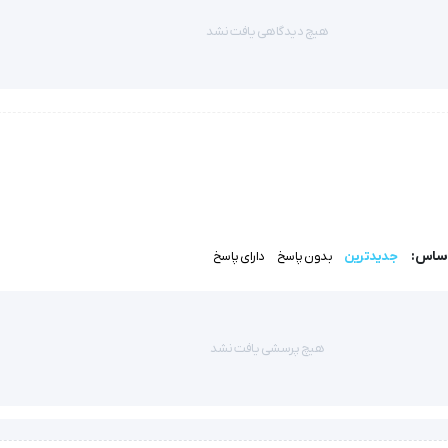
هیچ دیدگاهی یافت نشد
دستگاه مجهز به نمایشگر هوشمند است که میزان فشار آب، وضعیت شارژ باتری
قویت لثه‌ها.
 سطوح داخلی دندان‌ها را فراهم می‌کند.
اساس:
جدیدترین
بدون پاسخ
دارای پاسخ
سیب به موتور دستگاه.
هیچ پرسشی یافت نشد
راف براکت‌ها و سیم‌ها که با مسواک معمولی امکان‌پذیر نیست.