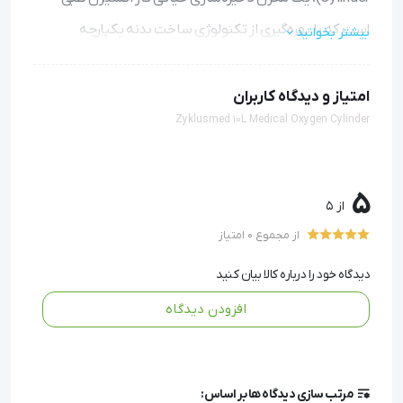
است که با بهره‌گیری از تکنولوژی ساخت بدنه یکپارچه
بیشتر بخوانید
(Seamless) طراحی شده است. این محصول برای بیماران
مبتلا به نارسایی‌های تنفسی، هیپوکسمی (Hypoxemia) و
امتیاز و دیدگاه کاربران
Zyklusmed 10L Medical Oxygen Cylinder
اختلالات مزمن ریوی (COPD) که نیاز به دریافت اکسیژن
مکمل با خلوص بالا دارند، ایده‌آل است. بدنه این سیلندر از
فولاد با آلیاژ مقاوم ساخته شده که توانایی تحمل فشار کاری
5
از 5
تا 150 بار را دارا می‌باشد و طبق استانداردهای جهانی ISO 9809-
از مجموع 0 امتیاز
3 تولید شده است.
دیدگاه خود را درباره کالا بیان کنید
در مقایسه با نمونه‌های آلومینیومی، سیلندرهای فولادی
افزودن دیدگاه
زیکلاس مد مقاومت فیزیکی بالاتری در برابر ضربات احتمالی در
محیط‌های پرخطر بیمارستانی و خانگی از خود نشان می‌دهند.
طراحی بدون جوش (Seamless) ریسک نشت گاز را به حداقل
مرتب سازی دیدگاه ها بر اساس: