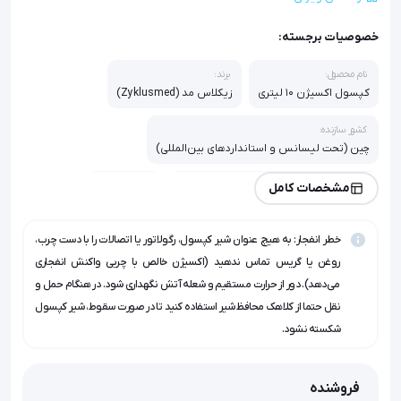
خصوصیات برجسته:
نام محصول:
برند:
کپسول اکسیژن 10 لیتری
زیکلاس مد (Zyklusmed)
کشور سازنده:
چین (تحت لیسانس و استانداردهای بین‌المللی)
جنس بدنه:
ظرفیت حجمی:
مشخصات کامل
فولاد یکپارچه بدون درز (Seamless Steel)
10 لیتر
خطر انفجار: به هیچ عنوان شیر کپسول، رگولاتور یا اتصالات را با دست چرب،
فشار کاری:
فشار تست:
وزن خالص:
استاندارد:
150 بار (Bar)
250 بار (Bar)
13 الی 14 کیلوگرم
ISO 9809-3
روغن یا گریس تماس ندهید (اکسیژن خالص با چربی واکنش انفجاری
می‌دهد). دور از حرارت مستقیم و شعله آتش نگهداری شود. در هنگام حمل و
رنگ بدنه:
نقل حتما از کلاهک محافظ شیر استفاده کنید تا در صورت سقوط، شیر کپسول
سفید (استاندارد پزشکی)
شکسته نشود.
فروشنده