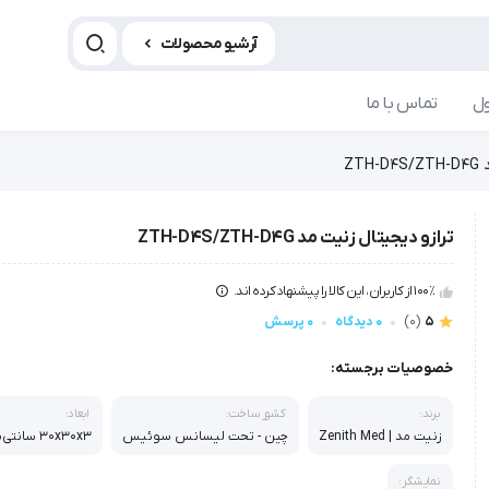
آرشیو محصولات
ل
تماس با ما
ZT
ترازو دیجیتال زنیت مد ZTH-D4S/ZTH-D4G
100٪ از کاربران، این کالا را پیشنهاد کرده اند.
5
(0)
0 دیدگاه
0 پرسش
خصوصیات برجسته:
برند:
کشور ساخت:
ابعاد:
زنیت مد | Zenith Med
چین - تحت لیسانس سوئیس
۳۰x۳۰x۳ سانتی‌متر
نمایشگر: