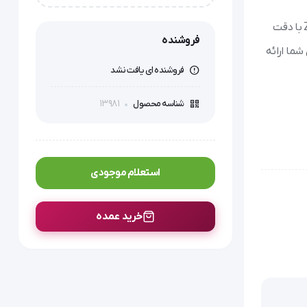
همیشه برای نظارت بر سلامت و تناسب اندام خود، به یک ترازوی دقیق و قابل اعتماد نیاز دارید. ترازو دیجیتال زنیت مد ZTH-D4S/ZTH-D4G با دقت
فروشنده
شما ارائه
فروشنده ای یافت نشد
13981
شناسه محصول
استعلام موجودی
خرید عمده
‌گیری دقیق