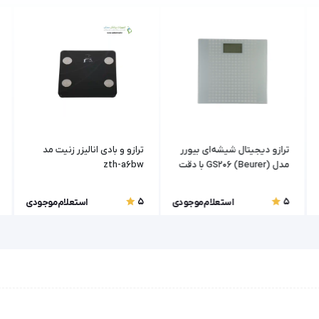
ترازو دیجیتال شیشه‌ای بیورر
ترازو و بادی انالیزر زنیت مد
مدل GS206 (Beurer) با دقت
zth-a6bw
بالا
5
5
استعلام موجودی
استعلام موجودی