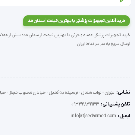
باشد.
خرید آنلاین تجهیزات پزشکی با بهترین قیمت | سدان مد
نداشتن حافظه داخلی: این ترازو قابلیت ذخیره سازی وزن‌ها و داده
را پیگیری کنید، نیاز به استفاده از روش‌های دیگری مانند نرم‌افزا
ارسال سریع به سراسر نقاط ایران
نکات استفاده بهینه
قبل از استفاده، ترازو را روی سطح صاف و سخت قرار دهید.
ترازو را از نور مستقیم آفتاب دور نگه دارید.
نشانی:
تهران - نواب شمال - نرسیده به کمیل - خیابان محبوب مجاز - خیاب
برای به دست آوردن نتایج دقیق‌تر، در هنگام استفاده از ترازو، 
تلفن پشتیبانی:
09332831933
ایمیل:
info[at]sedanmed.com
توصیه می‌شود که همیشه در همان زمان روز و با همان شرایط استفاد