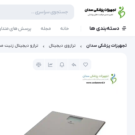
دسته‌بندی ها
خانه
مجله
پرسش های متداو
تجهیزات پزشکی سدان
ترازوی دیجیتال
ترازو دیجیتال زنیت مد H-D4S/ZTH-D4G