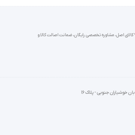
‌های تاریخچه را ندارد، بنابراین اگر شما به دنبال این هستید که تغییرات و
خرید تجهیزات پزشکی عمده و جزئی با بهترین قیمت از سدان مد؛ بیش از 7000 کالای اصل، مشاوره تخصصی رایگان، ضمانت اصالت کالا و
رهای موبایل دارید.
ان خوشیاران جنوبی - پلاک 16
از لباس سبک و بدون کفش استفاده کنید.
ه از ترازو، وزن خود را اندازه‌گیری کنید تا نتایج قابل قیاس باشند.