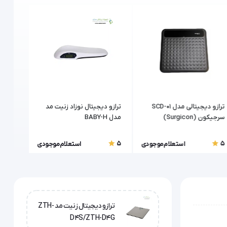
ترازو دیجیتالی مدل SCD-01
ترازو دیجیتال نوزاد زنیت مد
ترازوی
سرجیکون (Surgicon)
مدل BABY-H
مد ZTH-D13P/D12S/D14G
5
5
5
استعلام موجودی
استعلام موجودی
ترازو دیجیتال زنیت مد ZTH-
D4S/ZTH-D4G