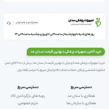
تقسیم‌بندی داخلی: ساختار لانه‌زنبوری با نوارهای کشی
ویژگی‌ها: ضربه‌گیر داخلی، زیپ‌های متعدد، قابلیت شستشو
09332831933
با انتخاب
کوله پشتی امداد و احیاء F9
، آمادگی کامل برای
مواجهه با شرایط اضطراری را خواهید داشت.
روز های شنبه تا چهارشنبه از ساعت 9 الی 17 و روز پنجشنبه ساعت 9 الی 13
این کوله با طراحی هوشمندانه و امکانات متنوع، یک همراه
خرید آنلاین تجهیزات پزشکی با بهترین قیمت | سدان مد
مطمئن در عملیات‌های امدادی است.
خرید تجهیزات پزشکی عمده و جزئی با بهترین قیمت از سدان مد؛ بیش از 7000 کالای اصل،
مشاوره تخصصی رایگان، ضمانت اصالت کالا و ارسال سریع به سراسر نقاط ایران
دسترسی سریع
دسترسی سریع
همکاری با سدان مد
رویه های بازگرداندن کالا
همکاری با سازمان ها
حریم خصوصی