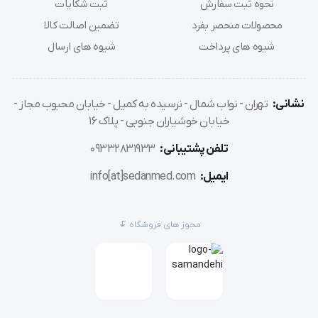
نحوه ثبت سفارش
ثبت شکایات
محصولات منحصر بفرد
تضمین اصالت کالا
شیوه های پرداخت
شیوه های ارسال
نشانی:
تهران - نواب شمال - نرسیده به کمیل - خیابان محبوب مجاز -
خیابان خوشیاران جنوبی - پلاک 16
تلفن پشتیبانی:
09332831933
ایمیل:
info[at]sedanmed.com
مجوز های فروشگاه