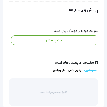
این کوله با طراحی دوحالته (کوله‌پشتی و چمدانی) و چرخ‌های
پرسش و پاسخ ها
مقاوم، حمل تجهیزات پزشکی را در هر محیطی آسان می‌سازد.
جنس برزنتی ضدآب و قابل شستشو، همراه با نوارهای شبرنگ،
سوالات خود را در مورد کالا بیان کنید
ایمنی و دوام را تضمین می‌کند. تقسیم‌بندی داخلی
ثبت پرسش
لانه‌زنبوری و نوارهای کشی، سازماندهی دقیق ابزارها را ممکن
می‌سازد.
مرتب سازی پرسش ها بر اساس:
ویژگی‌ و مشخصات فنی:
جدیدترین
بدون پاسخ
دارای پاسخ
ابعاد: ۵۲×۵۰×۲۴ سانتی‌متر
جنس: برزنت متراکم و مقاوم
رنگ: قرمز با نوار شبرنگ
هیچ پرسشی یافت نشد
قابلیت حمل: دوحالته (کوله‌پشتی و چمدانی) با چرخ و دسته
تلسکوپی